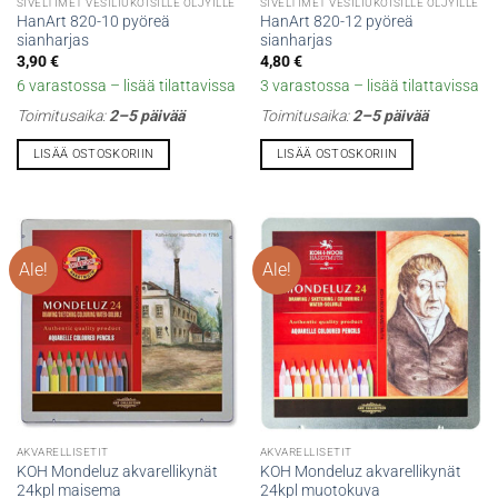
SIVELTIMET VESILIUKOISILLE ÖLJYILLE
SIVELTIMET VESILIUKOISILLE ÖLJYILLE
HanArt 820-10 pyöreä
HanArt 820-12 pyöreä
sianharjas
sianharjas
3,90
€
4,80
€
6 varastossa – lisää tilattavissa
3 varastossa – lisää tilattavissa
Toimitusaika:
2–5 päivää
Toimitusaika:
2–5 päivää
LISÄÄ OSTOSKORIIN
LISÄÄ OSTOSKORIIN
Ale!
Ale!
AKVARELLISETIT
AKVARELLISETIT
KOH Mondeluz akvarellikynät
KOH Mondeluz akvarellikynät
24kpl maisema
24kpl muotokuva