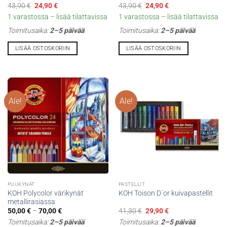
Alkuperäinen
Nykyinen
Alkuperäinen
Nykyinen
43,90
€
24,90
€
43,90
€
24,90
€
hinta
hinta
hinta
hinta
1 varastossa – lisää tilattavissa
1 varastossa – lisää tilattavissa
oli:
on:
oli:
on:
43,90 €.
24,90 €.
43,90 €.
24,90 €.
Toimitusaika:
2–5 päivää
Toimitusaika:
2–5 päivää
LISÄÄ OSTOSKORIIN
LISÄÄ OSTOSKORIIN
Ale!
Ale!
PUUKYNÄT
PASTELLIT
KOH Polycolor värikynät
KOH Toison D´or kuivapastellit
metallirasiassa
Hintaluokka:
Alkuperäinen
Nykyinen
50,00
€
–
70,00
€
41,30
€
29,90
€
50,00 €
hinta
hinta
Toimitusaika:
2–5 päivää
Toimitusaika:
2–5 päivää
-
oli:
on: