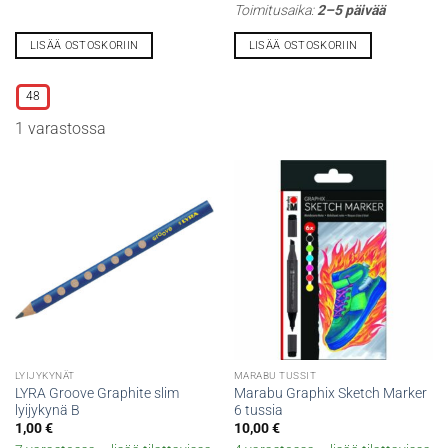
Toimitusaika:
2–5 päivää
LISÄÄ OSTOSKORIIN
LISÄÄ OSTOSKORIIN
Tällä
tuotteella
48
on
1 varastossa
useampi
muunnelma.
Voit
tehdä
valinnat
tuotteen
sivulla.
LYIJYKYNÄT
MARABU TUSSIT
LYRA Groove Graphite slim
Marabu Graphix Sketch Marker
lyijykynä B
6 tussia
1,00
€
10,00
€