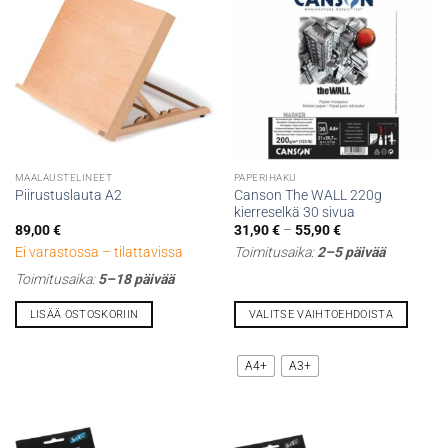
MAALAUSTELINEET
PAPERIHAKU
Canson The WALL 220g
Piirustuslauta A2
kierreselkä 30 sivua
Hintaluokka:
89,00
€
31,90
€
–
55,90
€
31,90 €
Ei varastossa – tilattavissa
Toimitusaika:
2–5 päivää
-
55,90 €
Toimitusaika:
5–18 päivää
LISÄÄ OSTOSKORIIN
VALITSE VAIHTOEHDOISTA
Tällä
tuotteella
A4+
A3+
on
useampi
muunnelma.
Voit