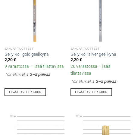
tehdä
valinnat
tuotteen
sivulla.
SAKURA TUOTTEET
SAKURA TUOTTEET
Gelly Roll gold geelikynä
Gelly Roll silver geelikynä
2,20
€
2,20
€
9 varastossa – lisää tilattavissa
26 varastossa – lisää
tilattavissa
Toimitusaika:
2–5 päivää
Toimitusaika:
2–5 päivää
LISÄÄ OSTOSKORIIN
LISÄÄ OSTOSKORIIN