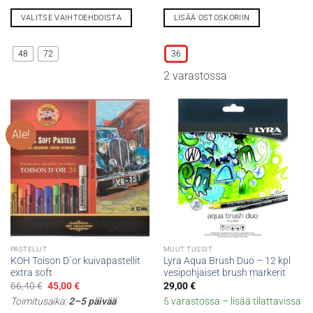
70,00 €
41,30 €.
29,90 €.
VALITSE VAIHTOEHDOISTA
LISÄÄ OSTOSKORIIN
Tällä
Tällä
tuotteella
tuotteella
48
72
36
on
on
2 varastossa
useampi
useampi
muunnelma.
muunnelma.
Voit
Voit
tehdä
tehdä
Ale!
valinnat
valinnat
tuotteen
tuotteen
sivulla.
sivulla.
PASTELLIT
MUUT TUSSIT
KOH Toison D´or kuivapastellit
Lyra Aqua Brush Duo – 12 kpl
extra soft
vesipohjaiset brush markerit
Alkuperäinen
Nykyinen
66,40
€
45,00
€
29,00
€
hinta
hinta
Toimitusaika:
2–5 päivää
5 varastossa – lisää tilattavissa
oli:
on:
66,40 €.
45,00 €.