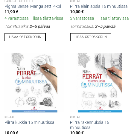
SAKURA TUOTTEET
KIRJAT
Pigma Sensei Manga setti 4kpl
Piirrä eläinlapsia 15 minuutissa
11,90
€
10,00
€
4 varastossa – lisää tilattavissa
3 varastossa – lisää tilattavissa
Toimitusaika:
2–5 päivää
Toimitusaika:
2–5 päivää
LISÄÄ OSTOSKORIIN
LISÄÄ OSTOSKORIIN
KIRJAT
KIRJAT
Piirrä rakennuksia 15
Piirrä kukkia 15 minuutissa
minuutissa
10,00
€
10,00
€