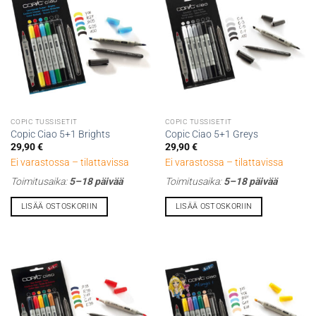
tehdä
valinnat
tuotteen
sivulla.
COPIC TUSSISETIT
COPIC TUSSISETIT
Copic Ciao 5+1 Brights
Copic Ciao 5+1 Greys
29,90
€
29,90
€
Ei varastossa – tilattavissa
Ei varastossa – tilattavissa
Toimitusaika:
5–18 päivää
Toimitusaika:
5–18 päivää
LISÄÄ OSTOSKORIIN
LISÄÄ OSTOSKORIIN