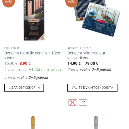
valinnat
Ale!
Ale!
tuotteen
sivulla.
PUUKYNÄT
AKVARELLISETIT
Derwent metallic pencils + 15cm
Derwent Watercolour
viivain
vesivärikynät
Alkuperäinen
Nykyinen
Hintaluokka:
16,90
€
8,90
€
14,90
€
–
79,00
€
hinta
hinta
14,90 €
4 varastossa – lisää tilattavissa
Toimitusaika:
2–5 päivää
oli:
on:
-
16,90 €.
8,90 €.
79,00 €
Toimitusaika:
2–5 päivää
LISÄÄ OSTOSKORIIN
VALITSE VAIHTOEHDOISTA
Tällä
tuotteella
12
72
on
useampi
muunnelma.
Voit