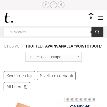
Skip
to
content
0
Products
search
ETUSIVU
/
TUOTTEET AVAINSANALLA “POISTOTUOTE”
Siveltimen laji
Sivellin materiaali
All filters