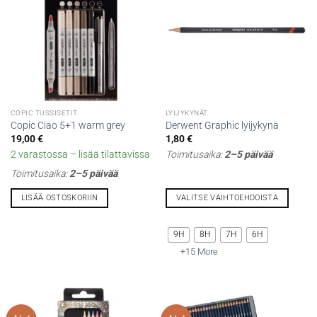
COPIC TUSSISETIT
LYIJYKYNÄT
Copic Ciao 5+1 warm grey
Derwent Graphic lyijykynä
19,00
€
1,80
€
2 varastossa – lisää tilattavissa
Toimitusaika:
2–5 päivää
Toimitusaika:
2–5 päivää
LISÄÄ OSTOSKORIIN
VALITSE VAIHTOEHDOISTA
Tällä
tuotteella
9H
8H
7H
6H
on
+15 More
useampi
muunnelma.
Voit
tehdä