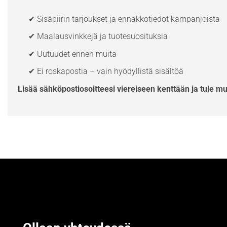
✔ Sisäpiirin tarjoukset ja ennakkotiedot kampanjoista
✔ Maalausvinkkejä ja tuotesuosituksia
✔ Uutuudet ennen muita
✔ Ei roskapostia – vain hyödyllistä sisältöä
Lisää sähköpostiosoitteesi viereiseen kenttään ja tule m