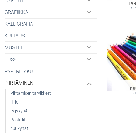
AKRYYLI
TAR
14
GRAFIIKKA
KALLIGRAFIA
KULTAUS
MUSTEET
TUSSIT
PAPERIHAKU
PIIRTÄMINEN
PU
Piirtämisen tarvikkeet
5 
Hiilet
Lyijykynät
Pastellit
puukynät