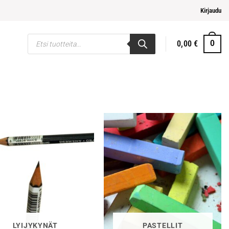
pi ja helpompi maksaminen
Kirjaudu
Products
0,00
€
0
search
LYIJYKYNÄT
PASTELLIT