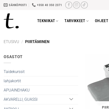
Skip
SÄHKÖPOSTI
+358 40 350 2371
to
content
TEKNIIKAT
TARVIKKEET
OHJEET 
ETUSIVU
/
PIIRTÄMINEN
OSASTOT
Taidekurssit
lahjakortit
APUAINEHAKU
AKVARELLI, GUASSI
PII