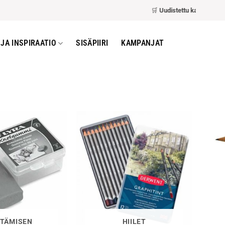
🛒
Uudistettu kassa
– nopeam
JA INSPIRAATIO
SISÄPIIRI
KAMPANJAT
RTÄMISEN
HIILET