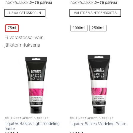
Toimitusaika:
5–18 päivää
Toimitusaika:
5–18 päivää
-
68,70 €
LISÄÄ OSTOSKORIIN
VALITSE VAIHTOEHDOISTA
Tällä
Tällä
tuotteella
tuotteella
75ml
1000ml
2500ml
on
on
Ei varastossa, vain
useampi
useampi
muunnelma.
muunnelma.
jälkitoimituksena
Voit
Voit
tehdä
tehdä
valinnat
valinnat
tuotteen
tuotteen
sivulla.
sivulla.
APUAINEET AKRYYLIVÄREILLE
APUAINEET AKRYYLIVÄREILLE
Liquitex Basics Light modeling
Liquitex Basics Modeling Paste
paste