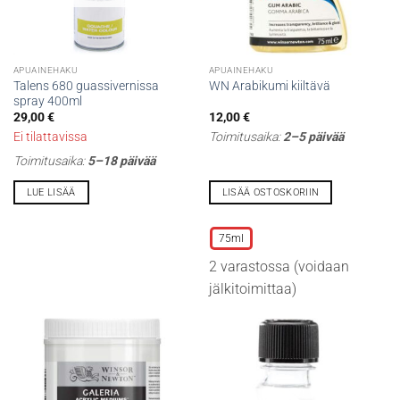
APUAINEHAKU
APUAINEHAKU
Talens 680 guassivernissa
WN Arabikumi kiiltävä
spray 400ml
29,00
€
12,00
€
Ei tilattavissa
Toimitusaika:
2–5 päivää
Toimitusaika:
5–18 päivää
LUE LISÄÄ
LISÄÄ OSTOSKORIIN
Tällä
tuotteella
75ml
on
2 varastossa (voidaan
useampi
muunnelma.
jälkitoimittaa)
Voit
tehdä
valinnat
tuotteen
sivulla.