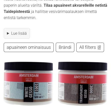
paperin alueita väriltä.
Tilaa apuaineet akvarelleille netistä
Taidepisteestä
ja hallitse vesivärimaalauksen ilmettä
entistä tarkemmin.
Lue lisää
apuaineen ominaisuus
Brändi
All filters