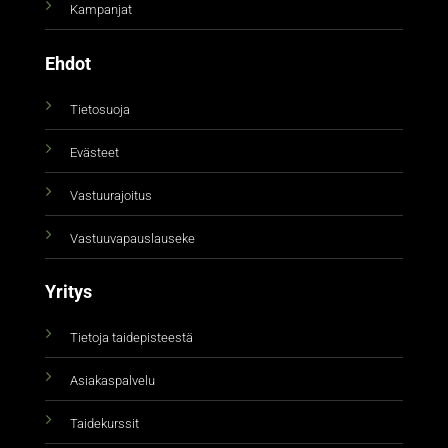
Kampanjat
Ehdot
Tietosuoja
Evästeet
Vastuurajoitus
Vastuuvapauslauseke
Yritys
Tietoja taidepisteestä
Asiakaspalvelu
Taidekurssit