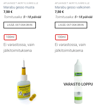
APUAINEET AKRYYLIVÄREILLE
APUAINEET AKRYYLIVÄREILLE
Marabu gesso musta
Marabu gesso valkoinen
7,50
€
7,50
€
Toimitusaika:
5–18 päivää
Toimitusaika:
5–18 päivää
LISÄÄ OSTOSKORIIN
LISÄÄ OSTOSKORIIN
Tällä
Tällä
tuotteella
tuotteella
100ml
100ml
on
on
Ei varastossa, vain
Ei varastossa, vain
useampi
useampi
muunnelma.
muunnelma.
jälkitoimituksena
jälkitoimituksena
Voit
Voit
tehdä
tehdä
valinnat
valinnat
tuotteen
tuotteen
sivulla.
sivulla.
VARASTO LOPPU