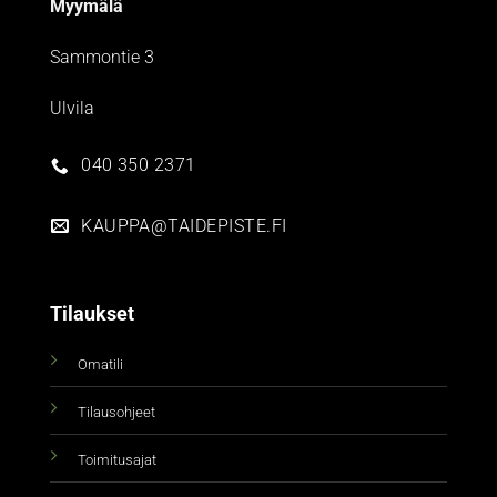
Myymälä
Sammontie 3
Ulvila
040 350 2371
KAUPPA@TAIDEPISTE.FI
Tilaukset
Omatili
Tilausohjeet
Toimitusajat