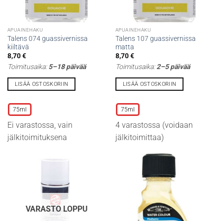
APUAINEHAKU
APUAINEHAKU
Talens 074 guassivernissa
Talens 107 guassivernissa
kiiltävä
matta
8,70
€
8,70
€
Toimitusaika:
5–18 päivää
Toimitusaika:
2–5 päivää
LISÄÄ OSTOSKORIIN
LISÄÄ OSTOSKORIIN
Tällä
Tällä
tuotteella
tuotteella
75ml
75ml
on
on
Ei varastossa, vain
4 varastossa (voidaan
useampi
useampi
muunnelma.
muunnelma.
jälkitoimituksena
jälkitoimittaa)
Voit
Voit
tehdä
tehdä
valinnat
valinnat
tuotteen
tuotteen
sivulla.
sivulla.
VARASTO LOPPU