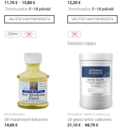
Hintaluokka:
11,70
€
–
15,80
€
12,20
€
11,70 €
Toimitusaika:
5–18 päivää
Toimitusaika:
5–18 päivää
-
15,80 €
VALITSE VAIHTOEHDOISTA
VALITSE VAIHTOEHDOISTA
Tällä
Tällä
tuotteella
tuotteella
250ml
500ml
75ml
on
on
Varasto loppu
useampi
useampi
muunnelma.
muunnelma.
Voit
Voit
tehdä
tehdä
valinnat
valinnat
tuotteen
tuotteen
sivulla.
sivulla.
APUAINEHAKU
APUAINEET AKRYYLIVÄREILLE
DR maskineste keltainen
LB gesso artist valkoinen
Hintaluokka:
14,60
€
21,10
€
–
68,70
€
21,10 €