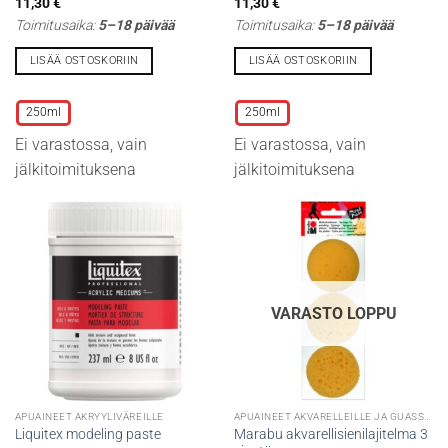
11,30
€
11,30
€
Toimitusaika:
5–18 päivää
Toimitusaika:
5–18 päivää
LISÄÄ OSTOSKORIIN
LISÄÄ OSTOSKORIIN
Tällä
Tällä
tuotteella
tuotteella
250ml
250ml
on
on
Ei varastossa, vain
Ei varastossa, vain
useampi
useampi
muunnelma.
muunnelma.
jälkitoimituksena
jälkitoimituksena
Voit
Voit
tehdä
tehdä
valinnat
valinnat
tuotteen
tuotteen
sivulla.
sivulla.
VARASTO LOPPU
APUAINEET AKRYYLIVÄREILLE
APUAINEET AKVARELLEILLE JA GUASSEILLE
Marabu akvarellisienilajitelma 3
Liquitex modeling paste