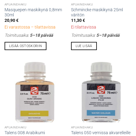
APUAINEHAKU
APUAINEHAKU
Masquepen maskikynä 0,8mm
Schmincke maskikynä 25ml
30ml
väritön
20,90
€
11,30
€
Ei varastossa – tilattavissa
Ei tilattavissa
Toimitusaika:
5–18 päivää
Toimitusaika:
5–18 päivää
LISÄÄ OSTOSKORIIN
LUE LISÄÄ
APUAINEHAKU
APUAINEHAKU
Talens 050 vernissa akvarelleille
Talens 008 Arabikumi