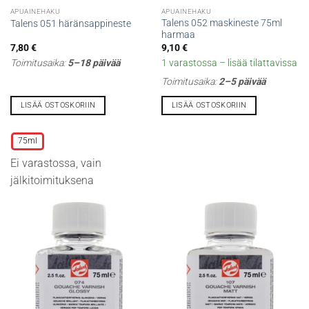
APUAINEHAKU
APUAINEHAKU
Talens 052 maskineste 75ml
Talens 051 häränsappineste
harmaa
7,80
€
9,10
€
Toimitusaika:
5–18 päivää
1 varastossa – lisää tilattavissa
Toimitusaika:
2–5 päivää
LISÄÄ OSTOSKORIIN
LISÄÄ OSTOSKORIIN
Tällä
tuotteella
75ml
on
Ei varastossa, vain
useampi
muunnelma.
jälkitoimituksena
Voit
tehdä
valinnat
tuotteen
sivulla.