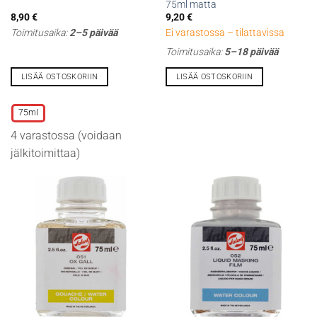
75ml matta
8,90
€
9,20
€
Toimitusaika:
2–5 päivää
Ei varastossa – tilattavissa
Toimitusaika:
5–18 päivää
LISÄÄ OSTOSKORIIN
LISÄÄ OSTOSKORIIN
Tällä
tuotteella
75ml
on
4 varastossa (voidaan
useampi
muunnelma.
jälkitoimittaa)
Voit
tehdä
valinnat
tuotteen
sivulla.