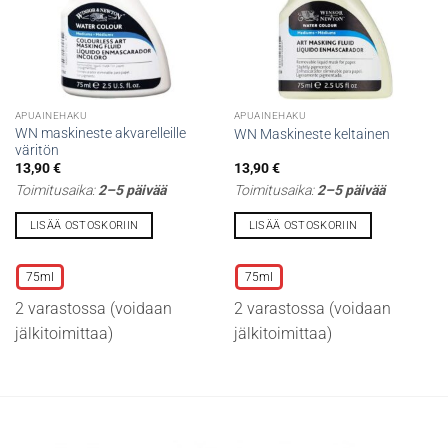
APUAINEHAKU
APUAINEHAKU
WN maskineste akvarelleille
WN Maskineste keltainen
väritön
13,90
€
13,90
€
Toimitusaika:
2–5 päivää
Toimitusaika:
2–5 päivää
LISÄÄ OSTOSKORIIN
LISÄÄ OSTOSKORIIN
Tällä
Tällä
tuotteella
tuotteella
75ml
75ml
on
on
2 varastossa (voidaan
2 varastossa (voidaan
useampi
useampi
muunnelma.
muunnelma.
jälkitoimittaa)
jälkitoimittaa)
Voit
Voit
tehdä
tehdä
valinnat
valinnat
tuotteen
tuotteen
sivulla.
sivulla.