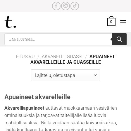
Skip
to
content
0
Products
search
ETUSIVU
/
AKVARELLI, GUASSI
/
APUAINEET
AKVARELLEILLE JA GUASSEILLE
Apuaineet akvarelleille
Akvarelliapuaineet
auttavat muokkaamaan vesivärien
ominaisuuksia ja tarjoavat taiteilijalle lisää luovia
mahdollisuuksia. Niillä voidaan säätää kuivumisaikaa,
lisätä kuultavuutta, korostaa rakeisuutta tai suojata