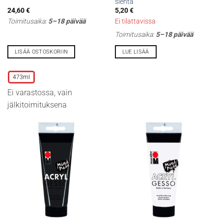
sientä
24,60
€
5,20
€
Toimitusaika:
5–18 päivää
Ei tilattavissa
Toimitusaika:
5–18 päivää
LISÄÄ OSTOSKORIIN
LUE LISÄÄ
Tällä
tuotteella
473ml
on
Ei varastossa, vain
useampi
muunnelma.
jälkitoimituksena
Voit
tehdä
valinnat
tuotteen
sivulla.