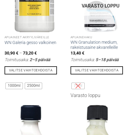
VARASTO LOPPU
APUAINEET AKRYYLIVÄREILLE
APUAINEHAKU
WN Granulation medium,
WN Galeria gesso valkoinen
rakeistusaine akvarelleille
Hintaluokka:
30,90
€
–
73,20
€
13,40
€
30,90 €
Toimitusaika:
2–5 päivää
Toimitusaika:
5–18 päivää
-
73,20 €
VALITSE VAIHTOEHDOISTA
VALITSE VAIHTOEHDOISTA
Tällä
Tällä
tuotteella
tuotteella
1000ml
2500ml
75ml
on
on
Varasto loppu
useampi
useampi
muunnelma.
muunnelma.
Voit
Voit
tehdä
tehdä
valinnat
valinnat
tuotteen
tuotteen
sivulla.
sivulla.