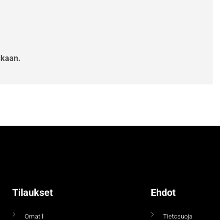
ukaan.
Tilaukset
Ehdot
Omatili
Tietosuoja