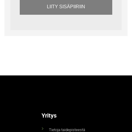
LIITY SISÄPIIRIIN
Yritys
Tietoja taidepisteestä