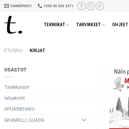
Skip
SÄHKÖPOSTI
+358 40 350 2371
to
content
TEKNIIKAT
TARVIKKEET
OHJEET 
ETUSIVU
/
KIRJAT
OSASTOT
Taidekurssit
lahjakortit
APUAINEHAKU
AKVARELLI, GUASSI