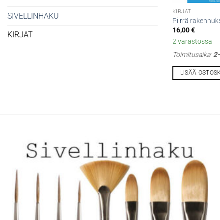
KIRJAT
SIVELLINHAKU
Piirrä rakennuk
16,00
€
KIRJAT
2 varastossa – l
Toimitusaika:
2–
LISÄÄ OSTOS