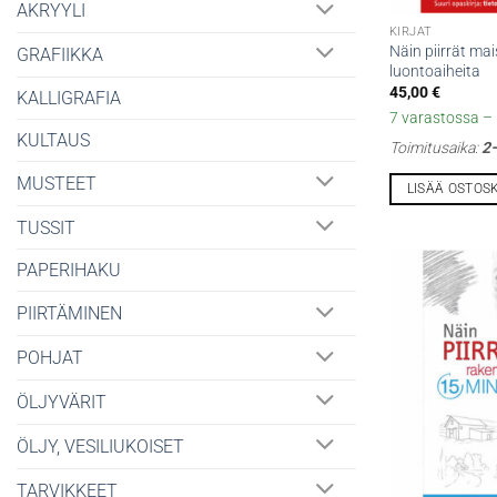
AKRYYLI
KIRJAT
Näin piirrät ma
GRAFIIKKA
luontoaiheita
45,00
€
KALLIGRAFIA
7 varastossa – l
KULTAUS
Toimitusaika:
2–
MUSTEET
LISÄÄ OSTOS
TUSSIT
PAPERIHAKU
PIIRTÄMINEN
POHJAT
ÖLJYVÄRIT
ÖLJY, VESILIUKOISET
TARVIKKEET