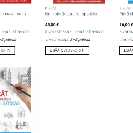
KIRJAT
KIRJAT
isemia ja muita
Näin piirrät väreillä -opaskirja
Piirrä 
45,00
€
16,00
€
isää tilattavissa
3 varastossa – lisää tilattavissa
3 varas
5 päivää
Toimitusaika:
2–5 päivää
Toimitu
KORIIN
LISÄÄ OSTOSKORIIN
LISÄ