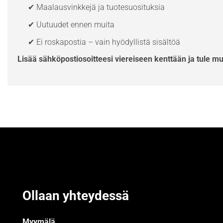
✔ Maalausvinkkejä ja tuotesuosituksia
✔ Uutuudet ennen muita
✔ Ei roskapostia – vain hyödyllistä sisältöä
Lisää sähköpostiosoitteesi viereiseen kenttään ja tule m
Ollaan yhteydessä
Myymälä