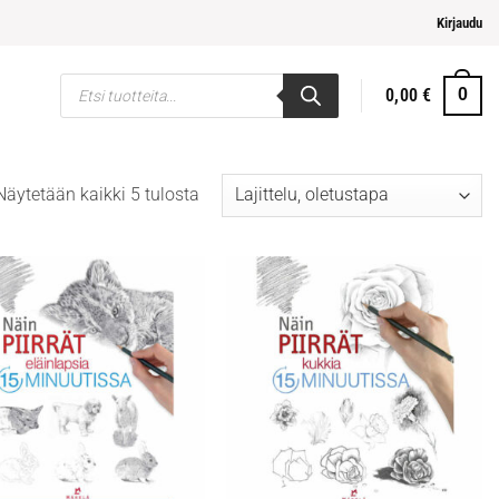
mpi ja helpompi maksaminen
Kirjaudu
Products
0,00
€
0
search
Näytetään kaikki 5 tulosta