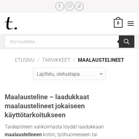
Skip
to
content
0
Products
search
ETUSIVU
/
TARVIKKEET
/
MAALAUSTELINEET
Maalausteline – laadukkaat
maalaustelineet jokaiseen
käyttötarkoitukseen
Taidepisteen valikoimasta löydät laadukkaan
maalaustelineen
kotiin, työhuoneeseen tai