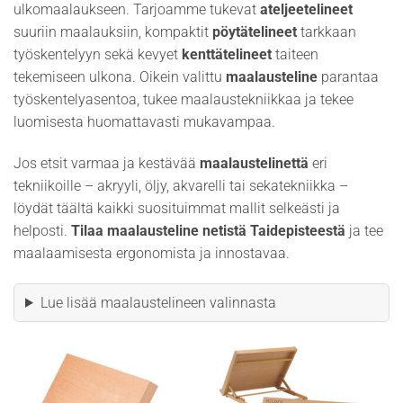
ulkomaalaukseen. Tarjoamme tukevat
ateljeetelineet
suuriin maalauksiin, kompaktit
pöytätelineet
tarkkaan
työskentelyyn sekä kevyet
kenttätelineet
taiteen
tekemiseen ulkona. Oikein valittu
maalausteline
parantaa
työskentelyasentoa, tukee maalaustekniikkaa ja tekee
luomisesta huomattavasti mukavampaa.
Jos etsit varmaa ja kestävää
maalaustelinettä
eri
tekniikoille – akryyli, öljy, akvarelli tai sekatekniikka –
löydät täältä kaikki suosituimmat mallit selkeästi ja
helposti.
Tilaa maalausteline netistä Taidepisteestä
ja tee
maalaamisesta ergonomista ja innostavaa.
Lue lisää maalaustelineen valinnasta