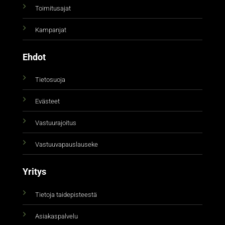
Toimitusajat
Kampanjat
Ehdot
Tietosuoja
Evästeet
Vastuurajoitus
Vastuuvapauslauseke
Yritys
Tietoja taidepisteestä
Asiakaspalvelu