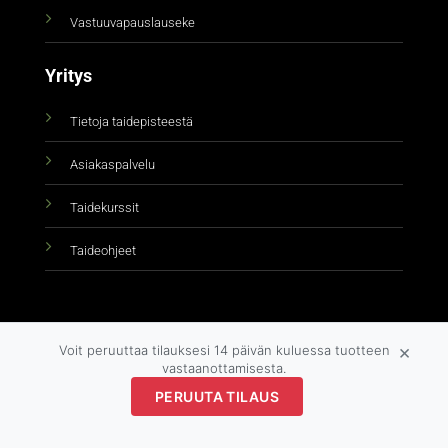
Vastuuvapauslauseke
Yritys
Tietoja taidepisteestä
Asiakaspalvelu
Taidekurssit
Taideohjeet
×
Voit peruuttaa tilauksesi 14 päivän kuluessa tuotteen
vastaanottamisesta.
Copyright 2026 ©
taidepiste.fi
PERUUTA TILAUS