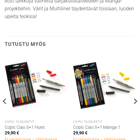
etsit tarkkoja välineitä sarjakuvataiteeseen ja Manga-
projekteihin. Värit ja Multiliner täydentävät toisiaan, luoden
upeita teoksia!
TUTUSTU MYÖS
COPIC TUSSISETIT
COPIC TUSSISETIT
Copic Ciao 5+1 Hues
Copic Ciao 5+1 Manga 1
29,90
€
29,90
€
Ei varastossa – tilattavissa
Ei varastossa – tilattavissa