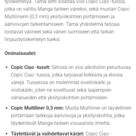
työskentelyä. Tämä setti sisältää viisi Copic Ciao -tussia,
jotka on valittu Manga-taiteen väreiksi, sekä mustan Copic
Multilinerin (0,3 mm) yksityiskohtien piirtämiseen ja
ääriviivojen tarkentamiseen. Tämä yhdistelmä tarjoaa
loistavat välineet sekä värien luomiseen että tarkan
linjaustyöskentelyn tueksi.
Ominaisuudet:
Copic Ciao -tussit:
Setissä on viisi alkoholiin perustuvaa
Copic Ciao -tussia, jotka tarjoavat kirkkaita ja eloisia
värejä. Tusseissa on molemmat sivellinkärki ja
viistokärki, joten ne soveltuvat sekä laajempien
värialueiden että yksityiskohtien piirtämiseen.
Copic Multiliner 0,3 mm:
Musta Multiliner on täydellinen
piirtämään tarkkoja ääriviivoja ja yksityiskohtia, jotka
täydentävät Manga-taiteen visuaalista ilmettä.
Täytettävät ja vaihdettavat kärjet:
Copic Ciao -