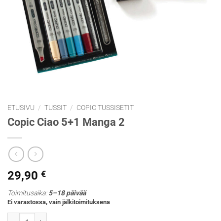
ETUSIVU
/
TUSSIT
/
COPIC TUSSISETIT
Copic Ciao 5+1 Manga 2
29,90
€
Toimitusaika:
5–18 päivää
Ei varastossa, vain jälkitoimituksena
Copic Ciao 5+1 Manga 2 määrä