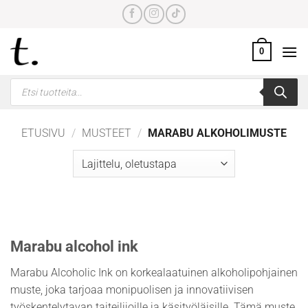
Skip
to
content
0
Products
search
ETUSIVU
/
MUSTEET
/
MARABU ALKOHOLIMUSTE
Marabu alcohol ink
Marabu Alcoholic Ink on korkealaatuinen alkoholipohjainen
muste, joka tarjoaa monipuolisen ja innovatiivisen
työskentelytavan taiteilijoille ja käsityöläisille. Tämä muste