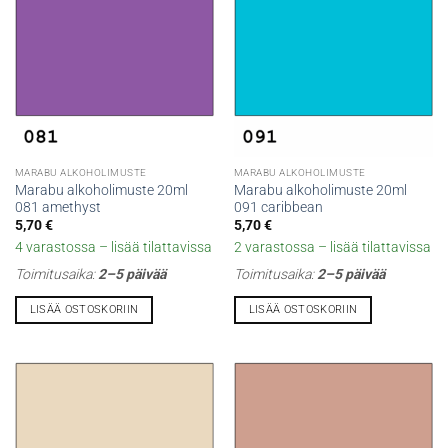
MARABU ALKOHOLIMUSTE
MARABU ALKOHOLIMUSTE
Marabu alkoholimuste 20ml
Marabu alkoholimuste 20ml
081 amethyst
091 caribbean
5,70
€
5,70
€
4 varastossa – lisää tilattavissa
2 varastossa – lisää tilattavissa
Toimitusaika:
2–5 päivää
Toimitusaika:
2–5 päivää
LISÄÄ OSTOSKORIIN
LISÄÄ OSTOSKORIIN