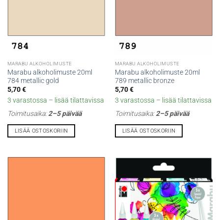
MARABU ALKOHOLIMUSTE
MARABU ALKOHOLIMUSTE
Marabu alkoholimuste 20ml
Marabu alkoholimuste 20ml
784 metallic gold
789 metallic bronze
5,70
€
5,70
€
3 varastossa – lisää tilattavissa
3 varastossa – lisää tilattavissa
Toimitusaika:
2–5 päivää
Toimitusaika:
2–5 päivää
LISÄÄ OSTOSKORIIN
LISÄÄ OSTOSKORIIN