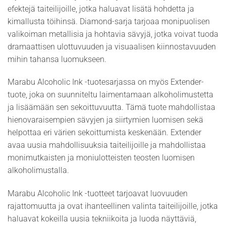
efektejä taiteilijoille, jotka haluavat lisätä hohdetta ja
kimallusta töihinsä. Diamond-sarja tarjoaa monipuolisen
valikoiman metallisia ja hohtavia sävyjä, jotka voivat tuoda
dramaattisen ulottuvuuden ja visuaalisen kiinnostavuuden
mihin tahansa luomukseen.
Marabu Alcoholic Ink -tuotesarjassa on myös Extender-
tuote, joka on suunniteltu laimentamaan alkoholimustetta
ja lisäämään sen sekoittuvuutta. Tämä tuote mahdollistaa
hienovaraisempien sävyjen ja siirtymien luomisen sekä
helpottaa eri värien sekoittumista keskenään. Extender
avaa uusia mahdollisuuksia taiteilijoille ja mahdollistaa
monimutkaisten ja moniulotteisten teosten luomisen
alkoholimustalla.
Marabu Alcoholic Ink -tuotteet tarjoavat luovuuden
rajattomuutta ja ovat ihanteellinen valinta taiteilijoille, jotka
haluavat kokeilla uusia tekniikoita ja luoda näyttäviä,