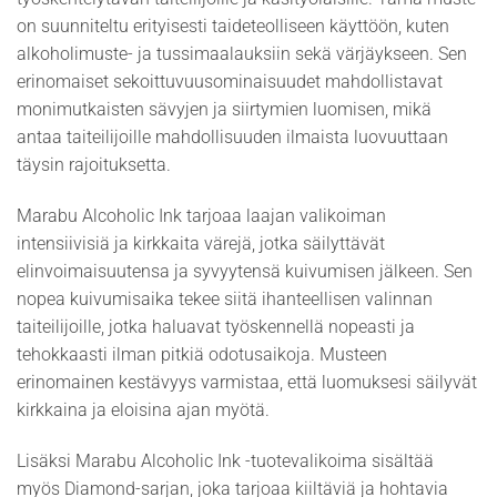
on suunniteltu erityisesti taideteolliseen käyttöön, kuten
alkoholimuste- ja tussimaalauksiin sekä värjäykseen. Sen
erinomaiset sekoittuvuusominaisuudet mahdollistavat
monimutkaisten sävyjen ja siirtymien luomisen, mikä
antaa taiteilijoille mahdollisuuden ilmaista luovuuttaan
täysin rajoituksetta.
Marabu Alcoholic Ink tarjoaa laajan valikoiman
intensiivisiä ja kirkkaita värejä, jotka säilyttävät
elinvoimaisuutensa ja syvyytensä kuivumisen jälkeen. Sen
nopea kuivumisaika tekee siitä ihanteellisen valinnan
taiteilijoille, jotka haluavat työskennellä nopeasti ja
tehokkaasti ilman pitkiä odotusaikoja. Musteen
erinomainen kestävyys varmistaa, että luomuksesi säilyvät
kirkkaina ja eloisina ajan myötä.
Lisäksi Marabu Alcoholic Ink -tuotevalikoima sisältää
myös Diamond-sarjan, joka tarjoaa kiiltäviä ja hohtavia