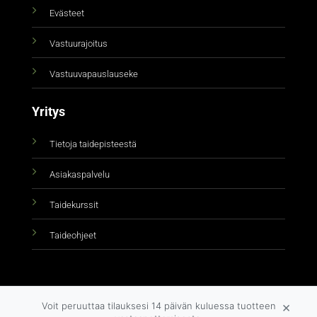
Evästeet
Vastuurajoitus
Vastuuvapauslauseke
Yritys
Tietoja taidepisteestä
Asiakaspalvelu
Taidekurssit
Taideohjeet
×
Voit peruuttaa tilauksesi 14 päivän kuluessa tuotteen