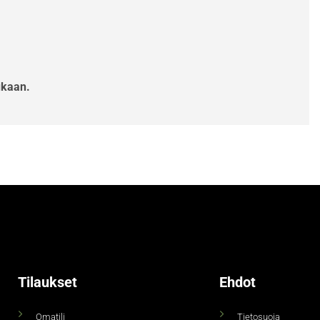
ukaan.
Tilaukset
Ehdot
Omatili
Tietosuoja