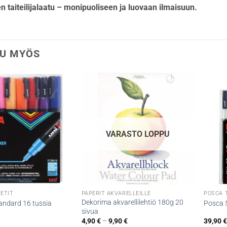
en taiteilijalaatu – monipuoliseen ja luovaan ilmaisuun.
U MYÖS
VARASTO LOPPU
ETIT
PAPERIT AKVARELLEILLE
POSCA 
Dekorima akvarellilehtiö 180g 20
andard 16 tussia
Posca 
sivua
Hintaluokka:
4,90
€
–
9,90
€
39,90