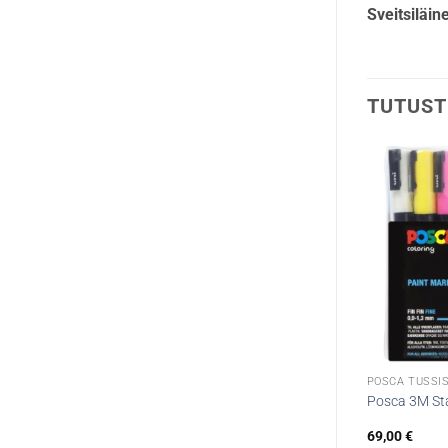
Sveitsiläin
TUTUST
POSCA TUSSIS
Posca 3M St
69,00
€