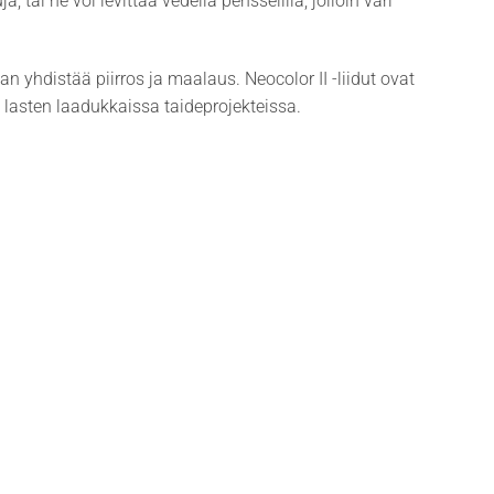
, tai ne voi levittää vedellä pensselillä, jolloin väri
n yhdistää piirros ja maalaus. Neocolor II -liidut ovat
 lasten laadukkaissa taideprojekteissa.