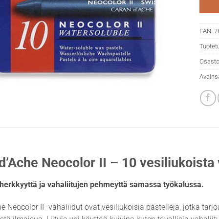
EAN:
7
Tuotet
Osasto
Avains
d’Ache Neocolor II – 10 vesiliukoista 
 herkkyyttä ja vahaliitujen pehmeyttä samassa työkalussa.
e Neocolor II -vahaliidut ovat vesiliukoisia pastelleja, jotka ta