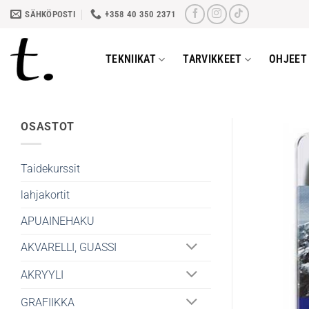
Skip
SÄHKÖPOSTI
+358 40 350 2371
to
content
TEKNIIKAT
TARVIKKEET
OHJEET 
OSASTOT
Taidekurssit
lahjakortit
APUAINEHAKU
AKVARELLI, GUASSI
AKRYYLI
GRAFIIKKA