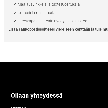
✔ Maalausvinkkejä ja tuotesuosituksia
✔ Uutuudet ennen muita
✔ Ei roskapostia – vain hyödyllistä sisältöä
Lisää sähköpostiosoitteesi viereiseen kenttään ja tule m
Ollaan yhteydessä