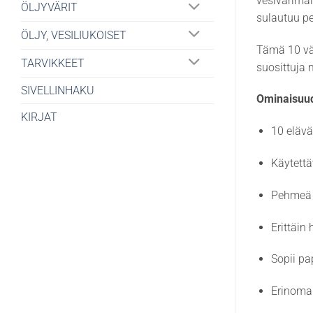
vesivärimäis
ÖLJYVÄRIT
sulautuu pe
ÖLJY, VESILIUKOISET
Tämä 10 vär
TARVIKKEET
suosittuja 
SIVELLINHAKU
Ominaisuud
KIRJAT
10 elävä
Käytettä
Pehmeä 
Erittäin
Sopii pap
Erinomai