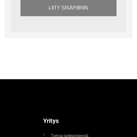
LIITY SISÄPIIRIIN
Yritys
Tietoja taidepisteestä