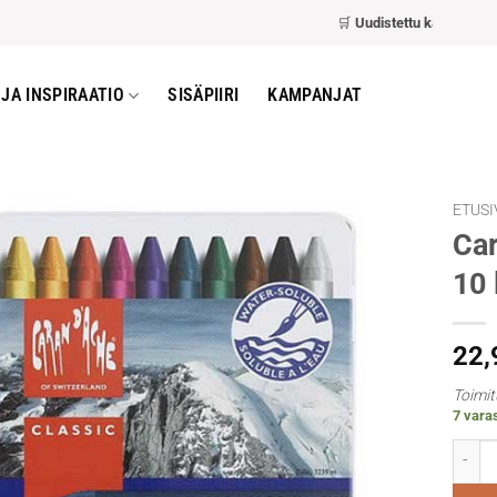
🛒
Uudistettu kassa
– nopeamp
JA INSPIRAATIO
SISÄPIIRI
KAMPANJAT
ETUSI
Car
10 
22
Toimit
7 vara
Caran 