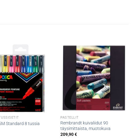
TUSSISETIT
PASTELLIT
Rembrandt kuivaliidut 90
5M Standard 8 tussia
täysimittaista, muotokuva
€
209,90
€