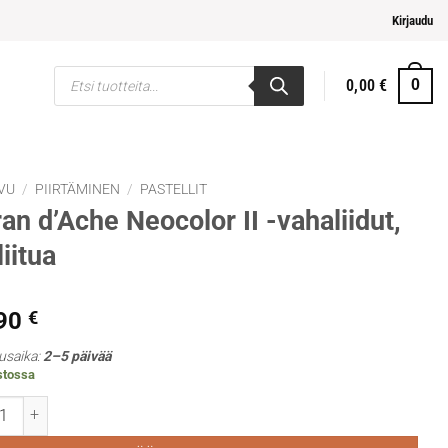
i ja helpompi maksaminen
Kirjaudu
Products
0,00
€
0
search
VU
/
PIIRTÄMINEN
/
PASTELLIT
an d’Ache Neocolor II -vahaliidut,
liitua
,90
€
usaika:
2–5 päivää
stossa
d’Ache Neocolor II -vahaliidut, 10 liitua määrä