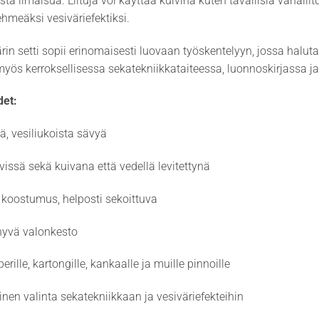
tä ilmaisua. Liituja voi käyttää kuivina kuten tavallisia vahaliituja
hmeäksi vesiväriefektiksi.
in setti sopii erinomaisesti luovaan työskentelyyn, jossa halutaa
myös kerroksellisessa sekatekniikkataiteessa, luonnoskirjassa ja
et:
ä, vesiliukoista sävyä
vissä sekä kuivana että vedellä levitettynä
koostumus, helposti sekoittuva
 hyvä valonkesto
erille, kartongille, kankaalle ja muille pinnoille
nen valinta sekatekniikkaan ja vesiväriefekteihin