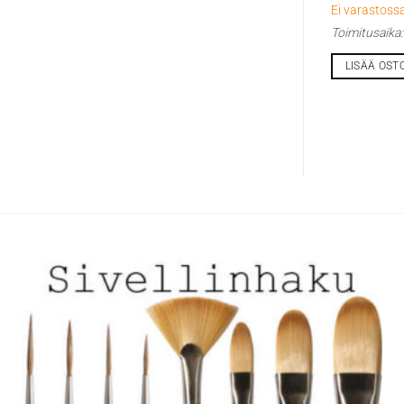
Ei varastossa
Toimitusaika
LISÄÄ OST