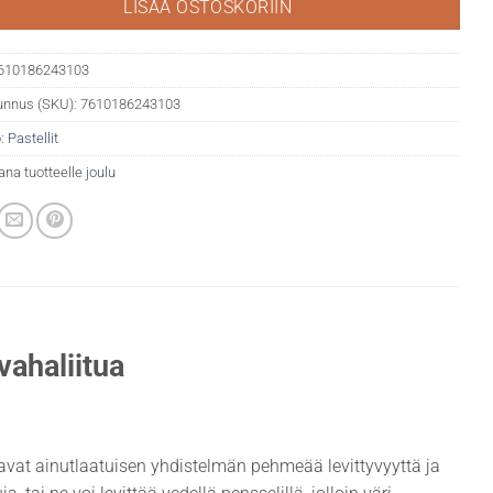
LISÄÄ OSTOSKORIIN
610186243103
unnus (SKU):
7610186243103
:
Pastellit
ana tuotteelle
joulu
vahaliitua
rjoavat ainutlaatuisen yhdistelmän pehmeää levittyvyyttä ja