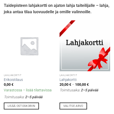
Taidepisteen lahjakortti on ajaton lahja taiteilijalle – lahja,
joka antaa tilaa luovuudelle ja omille valinnoille.
LAHJAKORTIT
LAHJAKORTIT
Erikoistilaus
Lahjakortti
Hintaluokka:
0,00
€
20,00
€
–
100,00
€
20,00 €
Varastossa – lisää tilattavissa
Toimitusaika:
2–5 päivää
-
100,00 €
Toimitusaika:
2–5 päivää
LISÄÄ OSTOSKORIIN
VALITSE ARVO
Tällä