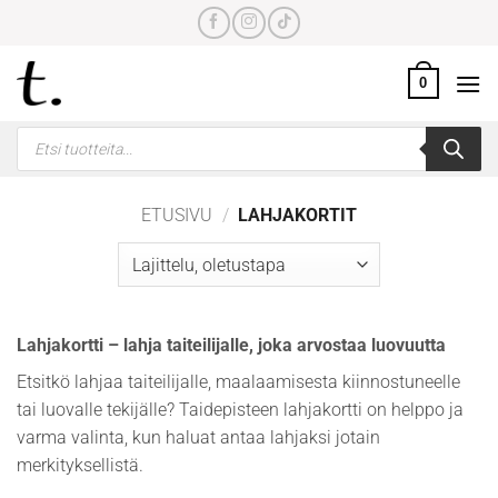
Skip
to
content
0
Products
search
ETUSIVU
/
LAHJAKORTIT
Lahjakortti – lahja taiteilijalle, joka arvostaa luovuutta
Etsitkö lahjaa taiteilijalle, maalaamisesta kiinnostuneelle
tai luovalle tekijälle? Taidepisteen lahjakortti on helppo ja
varma valinta, kun haluat antaa lahjaksi jotain
merkityksellistä.