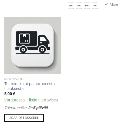
tuotteella
+1 More
on
useampi
muunnelma.
Voit
tehdä
valinnat
tuotteen
sivulla.
LAHJAKORTIT
Toimituskulut palautuneesta
tilauksesta
5,00
€
Varastossa – lisää tilattavissa
Toimitusaika:
2–5 päivää
LISÄÄ OSTOSKORIIN