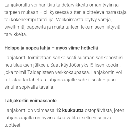
Lahjakortilla voi hankkia taidetarvikkeita oman tyylin ja
tarpeen mukaan – oli kyseessä sitten aloitteleva harrastaja
tai kokeneempi taiteilija. Valikoimasta löytyy värejä,
siveltimiä, papereita ja muita taiteen tekemiseen liittyviä
tarvikkeita.
Helppo ja nopea lahja – myös viime hetkellä
Lahjakortti toimitetaan sähköisesti suoraan sähköpostiisi
heti tilauksen jälkeen. Saat käyttöösi yksilöllisen koodin,
joka toimii Taidepisteen verkkokaupassa. Lahjakortin voi
tulostaa tai lähettää lahjansaajalle sähköisesti – juuri
sinulle sopivalla tavalla.
Lahjakortin voimassaolo
Lahjakortti on voimassa
12 kuukautta
ostopäivästä, joten
lahjansaajalla on hyvin aikaa valita itselleen sopivat
tuotteet.