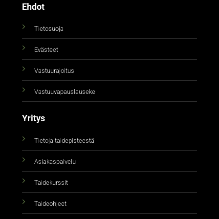
Ehdot
Tietosuoja
Evästeet
Vastuurajoitus
Vastuuvapauslauseke
Yritys
Tietoja taidepisteestä
Asiakaspalvelu
Taidekurssit
Taideohjeet