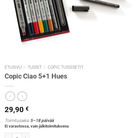
ETUSIVU
/
TUSSIT
/
COPIC TUSSISETIT
Copic Ciao 5+1 Hues
29,90
€
Toimitusaika:
5–18 päivää
Ei varastossa, vain jälkitoimituksena
Copic Ciao 5+1 Hues määrä