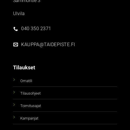
Sammontie 3
Ulvila
040 350 2371
KAUPPA@TAIDEPISTE.FI
Tilaukset
Omatili
Tilausohjeet
Toimitusajat
Kampanjat