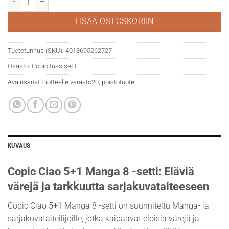
LISÄÄ OSTOSKORIIN
Tuotetunnus (SKU):
4013695262727
Osasto:
Copic tussisetit
Avainsanat tuotteelle
varasto20
,
poistotuote
KUVAUS
Copic Ciao 5+1 Manga 8 -setti: Eläviä
värejä ja tarkkuutta sarjakuvataiteeseen
Copic Ciao 5+1 Manga 8 -setti on suunniteltu Manga- ja
sarjakuvataiteilijoille, jotka kaipaavat eloisia värejä ja