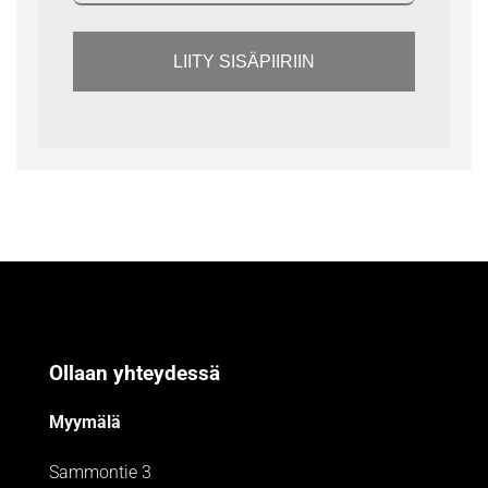
LIITY SISÄPIIRIIN
Ollaan yhteydessä
Myymälä
Sammontie 3