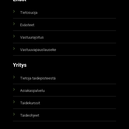
Tietosuoja
Evästeet
Vastuurajoitus
Vastuuvapauslauseke
Yritys
Tietoja taidepisteestä
Asiakaspalvelu
Taidekurssit
Taideohjeet