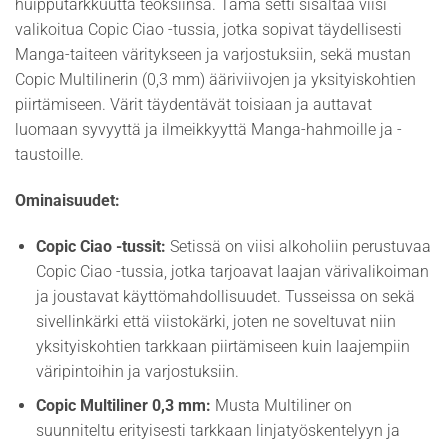
huipputarkkuutta teoksiinsa. Tämä setti sisältää viisi
valikoitua Copic Ciao -tussia, jotka sopivat täydellisesti
Manga-taiteen väritykseen ja varjostuksiin, sekä mustan
Copic Multilinerin (0,3 mm) ääriviivojen ja yksityiskohtien
piirtämiseen. Värit täydentävät toisiaan ja auttavat
luomaan syvyyttä ja ilmeikkyyttä Manga-hahmoille ja -
taustoille.
Ominaisuudet:
Copic Ciao -tussit:
Setissä on viisi alkoholiin perustuvaa
Copic Ciao -tussia, jotka tarjoavat laajan värivalikoiman
ja joustavat käyttömahdollisuudet. Tusseissa on sekä
sivellinkärki että viistokärki, joten ne soveltuvat niin
yksityiskohtien tarkkaan piirtämiseen kuin laajempiin
väripintoihin ja varjostuksiin.
Copic Multiliner 0,3 mm:
Musta Multiliner on
suunniteltu erityisesti tarkkaan linjatyöskentelyyn ja