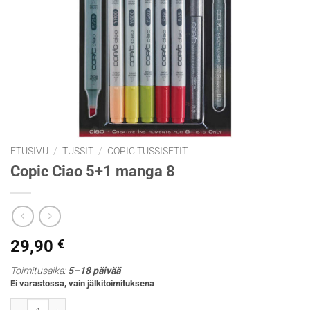
ETUSIVU
/
TUSSIT
/
COPIC TUSSISETIT
Copic Ciao 5+1 manga 8
29,90
€
Toimitusaika:
5–18 päivää
Ei varastossa, vain jälkitoimituksena
Copic Ciao 5+1 manga 8 määrä