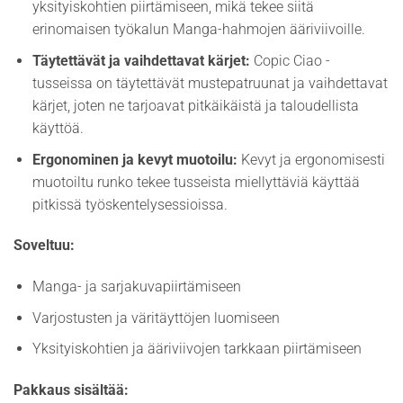
yksityiskohtien piirtämiseen, mikä tekee siitä
erinomaisen työkalun Manga-hahmojen ääriviivoille.
Täytettävät ja vaihdettavat kärjet:
Copic Ciao -
tusseissa on täytettävät mustepatruunat ja vaihdettavat
kärjet, joten ne tarjoavat pitkäikäistä ja taloudellista
käyttöä.
Ergonominen ja kevyt muotoilu:
Kevyt ja ergonomisesti
muotoiltu runko tekee tusseista miellyttäviä käyttää
pitkissä työskentelysessioissa.
Soveltuu:
Manga- ja sarjakuvapiirtämiseen
Varjostusten ja väritäyttöjen luomiseen
Yksityiskohtien ja ääriviivojen tarkkaan piirtämiseen
Pakkaus sisältää: