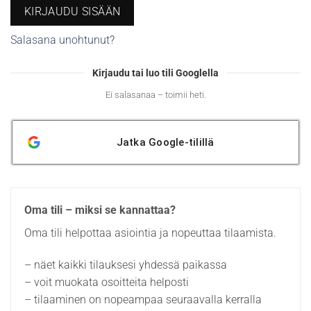
KIRJAUDU SISÄÄN
Salasana unohtunut?
Kirjaudu tai luo tili Googlella
Ei salasanaa – toimii heti.
Jatka
Google
-tilillä
Oma tili – miksi se kannattaa?
Oma tili helpottaa asiointia ja nopeuttaa tilaamista.
– näet kaikki tilauksesi yhdessä paikassa
– voit muokata osoitteita helposti
– tilaaminen on nopeampaa seuraavalla kerralla