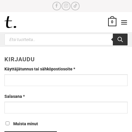
Skip
to
content
0
Products
search
KIRJAUDU
Vaaditaan
Käyttäjätunnus tai sähköpostiosoite
*
Vaaditaan
Salasana
*
Muista minut