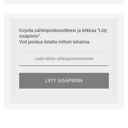
Kirjoita sähköpostiosoitteesi ja klikkaa “Liity
sisäpiiriin”.
Voit poistua listalta milloin tahansa.
LIITY SISÄPIIRIIN