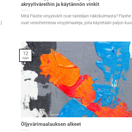
akryyliväreihin ja käytännön vinkit
Mitä Flashe vinyylivärit ovat taiteilijan näkökulmasta? Flashe 
.]
ovat vesiohenteisia vinyylimaaleja, joita käytetään paljon kuvat
12
syys
Öljyvärimaalauksen alkeet