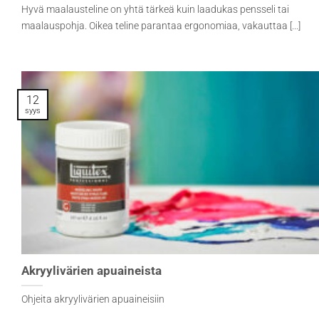
Hyvä maalausteline on yhtä tärkeä kuin laadukas pensseli tai
maalauspohja. Oikea teline parantaa ergonomiaa, vakauttaa [...]
12
syys
Akryylivärien apuaineista
Ohjeita akryylivärien apuaineisiin