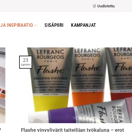
🛒
Uudistettu kassa
– nopeamp
JA INSPIRAATIO
SISÄPIIRI
KAMPANJAT
23
tammi
?
Flashe vinyylivärit taiteilijan työkaluna – erot