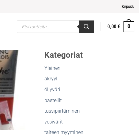
i ja helpompi maksaminen
Kirjaudu
Products
0,00
€
0
search
Kategoriat
Yleinen
akryyli
öljyväri
pastellit
tussipiirtäminen
vesivärit
taiteen myyminen