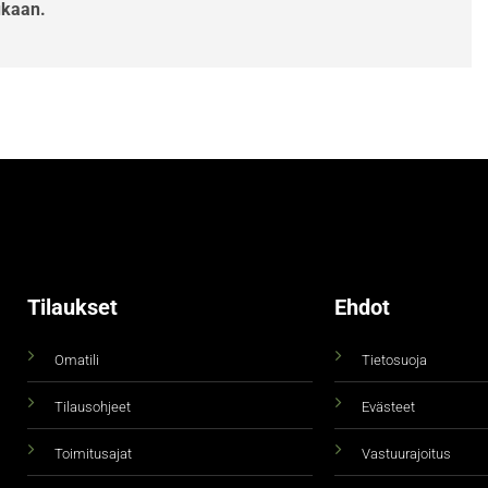
ukaan.
Tilaukset
Ehdot
Omatili
Tietosuoja
Tilausohjeet
Evästeet
Toimitusajat
Vastuurajoitus