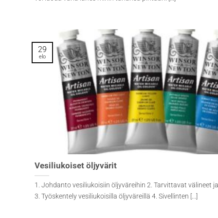
29
elo
Vesiliukoiset öljyvärit
1. Johdanto vesiliukoisiin öljyväreihin 2. Tarvittavat välineet j
3. Työskentely vesiliukoisilla öljyväreillä 4. Sivellinten [...]