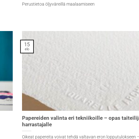
Perustietoa öljyväreillä maalaamiseen
15
elo
Papereiden valinta eri tekniikoille – opas taiteilij
harrastajalle
Oikeat papereita voivat tehdä valtavan eron lopputulokseen –