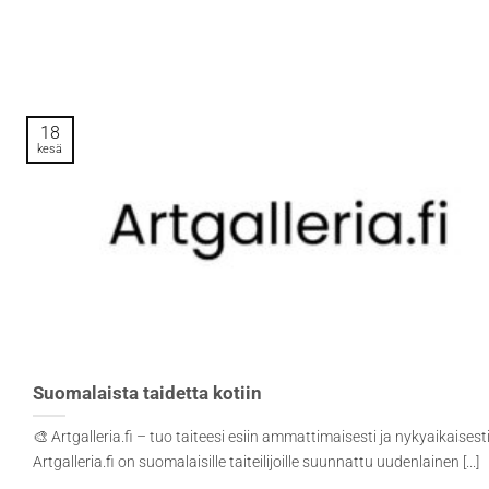
18
kesä
Suomalaista taidetta kotiin
🎨 Artgalleria.fi – tuo taiteesi esiin ammattimaisesti ja nykyaikaisest
Artgalleria.fi on suomalaisille taiteilijoille suunnattu uudenlainen [...]