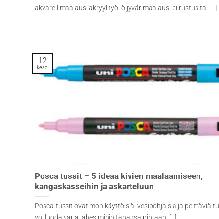
akvarellimaalaus, akryylityö, öljyvärimaalaus, piirustus tai [...]
12
kesä
Posca tussit – 5 ideaa kivien maalaamiseen,
kangaskasseihin ja askarteluun
i
Posca-tussit ovat monikäyttöisiä, vesipohjaisia ja peittäviä tus
voi luoda väriä lähes mihin tahansa pintaan. [...]