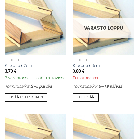
VARASTO LOPPU
KIILAPUUT
KIILAPUUT
Kiilapuu 62cm
Kiilapuu 63cm
3,70
€
3,80
€
3 varastossa – lisää tilattavissa
Ei tilattavissa
Toimitusaika:
2–5 päivää
Toimitusaika:
5–18 päivää
LISÄÄ OSTOSKORIIN
LUE LISÄÄ