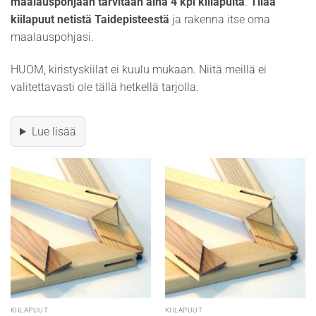
maalauspohjaan tarvitaan aina 4 kpl kiilapuita
.
Tilaa
kiilapuut netistä Taidepisteestä
ja rakenna itse oma
maalauspohjasi.
HUOM, kiristyskiilat ei kuulu mukaan. Niitä meillä ei
valitettavasti ole tällä hetkellä tarjolla.
Lue lisää
KIILAPUUT
KIILAPUUT