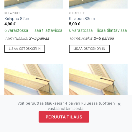
KIILAPUUT
KIILAPUUT
Kiilapuu 82cm
Kiilapuu 83cm
4,90
€
5,00
€
6 varastossa – lisää tilattavissa
6 varastossa – lisää tilattavissa
Toimitusaika:
2–5 päivää
Toimitusaika:
2–5 päivää
LISÄÄ OSTOSKORIIN
LISÄÄ OSTOSKORIIN
×
Voit peruuttaa tilauksesi 14 päivän kuluessa tuotteen
vastaanottamisesta.
PERUUTA TILAUS
KIILAPUUT
KIILAPUUT