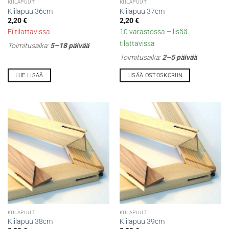
KIILAPUUT
KIILAPUUT
Kiilapuu 36cm
Kiilapuu 37cm
2,20
€
2,20
€
Ei tilattavissa
10 varastossa – lisää
tilattavissa
Toimitusaika:
5–18 päivää
Toimitusaika:
2–5 päivää
LUE LISÄÄ
LISÄÄ OSTOSKORIIN
KIILAPUUT
KIILAPUUT
Kiilapuu 38cm
Kiilapuu 39cm