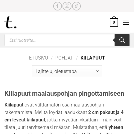
Skip
to
content
0
Products
search
ETUSIVU
/
POHJAT
/
KIILAPUUT
Kiilapuut maalauspohjan pingottamiseen
Kiilapuut
ovat välttämätön osa maalauspohjan
rakentamista. Meiltä löydät laadukkaat
2 cm paksut ja 4
cm leveät kiilapuut
, jotka myydään yksittäin – näin voit
tilata juuri tarvitsemasi määrän. Muistathan, että
yhteen