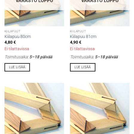
VARASTO LOPPU
VARASTO LOPPU
KIILAPUUT
KIILAPUUT
Kiilapuu 80cm
Kiilapuu 81cm
4,80
€
4,90
€
Ei tilattavissa
Ei tilattavissa
Toimitusaika:
5–18 päivää
Toimitusaika:
5–18 päivää
LUE LISÄÄ
LUE LISÄÄ