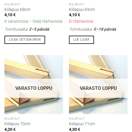
KIILAPUUT
KIILAPUUT
Kiilapuu 68cm
Kiilapuu 69cm
4,10
€
4,10
€
6 varastossa – lisää tilattavissa
Ei tilattavissa
Toimitusaika:
2–5 päivää
Toimitusaika:
5–18 päivää
LISÄÄ OSTOSKORIIN
LUE LISÄÄ
VARASTO LOPPU
VARASTO LOPPU
KIILAPUUT
KIILAPUUT
Kiilapuu 70cm
Kiilapuu 71cm
4,20
€
4,30
€