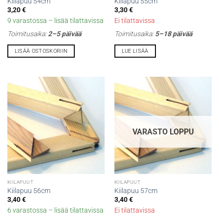
Kiilapuu 54cm
Kiilapuu 55cm
3,20
€
3,30
€
9 varastossa – lisää tilattavissa
Ei tilattavissa
Toimitusaika:
2–5 päivää
Toimitusaika:
5–18 päivää
LISÄÄ OSTOSKORIIN
LUE LISÄÄ
VARASTO LOPPU
KIILAPUUT
KIILAPUUT
Kiilapuu 56cm
Kiilapuu 57cm
3,40
€
3,40
€
6 varastossa – lisää tilattavissa
Ei tilattavissa