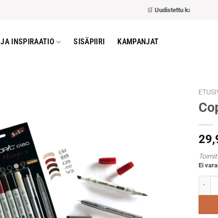
🛒
Uudistettu kassa
– nopeamp
JA INSPIRAATIO
SISÄPIIRI
KAMPANJAT
ETUSI
Cop
29
Toimit
Ei vara
Copic