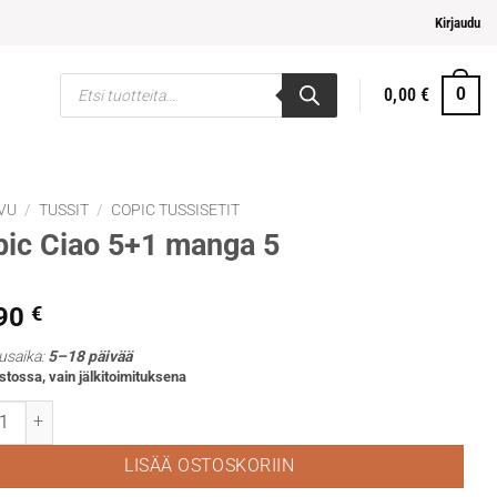
i ja helpompi maksaminen
Kirjaudu
Products
0,00
€
0
search
VU
/
TUSSIT
/
COPIC TUSSISETIT
ic Ciao 5+1 manga 5
,90
€
usaika:
5–18 päivää
stossa, vain jälkitoimituksena
 Ciao 5+1 manga 5 määrä
LISÄÄ OSTOSKORIIN