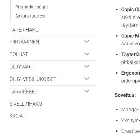
Promarker sarjat
Copic Ci
Sakura tuotteet
sekä siv
täyttämi
PAPERIHAKU
Copic Mu
PIIRTÄMINEN
ääriviiv
POHJAT
Täytettä
pitkäikä
ÖLJYVÄRIT
Ergonom
ÖLJY, VESILIUKOISET
pidempia
TARVIKKEET
Soveltuu:
SIVELLINHAKU
Manga- j
KIRJAT
Yksityis
Graafise