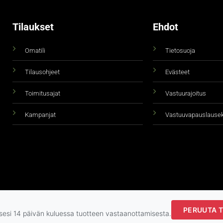
Tilaukset
Ehdot
Omatili
Tietosuoja
Tilausohjeet
Evästeet
Toimitusajat
Vastuurajoitus
Kampanjat
Vastuuvapauslause
PERUUTA T
Copyright 2026 ©
taidepiste.fi
ksesi 14 päivän kuluessa tuotteen vastaanottamisesta.