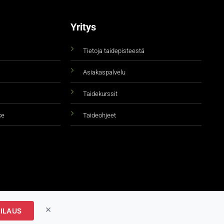
Yritys
Tietoja taidepisteestä
Asiakaspalvelu
Taidekurssit
ke
Taideohjeet
×
ILAUS