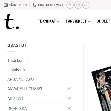
Skip
SÄHKÖPOSTI
+358 40 350 2371
to
content
TEKNIIKAT
TARVIKKEET
OHJEET 
OSASTOT
Taidekurssit
lahjakortit
APUAINEHAKU
AKVARELLI, GUASSI
AKRYYLI
GRAFIIKKA