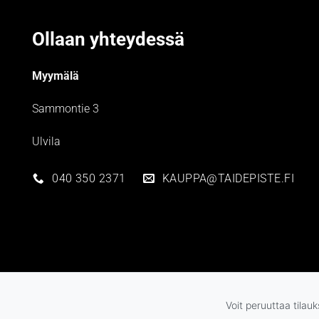
Ollaan yhteydessä
Myymälä
Sammontie 3
Ulvila
040 350 2371
KAUPPA@TAIDEPISTE.FI
Voit peruuttaa tilau