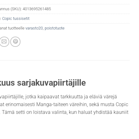
unnus (SKU):
4013695261485
:
Copic tussisetit
anat tuotteelle
varasto20
,
poistotuote
uus sarjakuvapiirtäjille
iirtäjille, jotka kaipaavat tarkkuutta ja eläviä värejä
ivat erinomaisesti Manga-taiteen väreihin, sekä musta Copic
t. Tämä setti on loistava valinta, kun haluat yhdistää kauniit
.