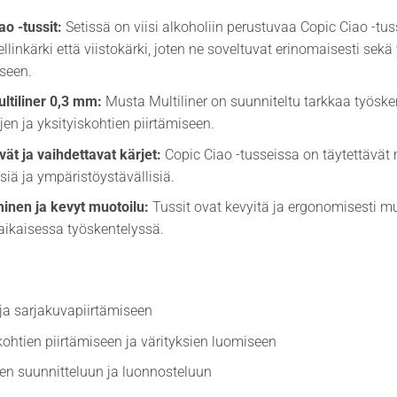
ao -tussit:
Setissä on viisi alkoholiin perustuvaa Copic Ciao -tuss
ellinkärki että viistokärki, joten ne soveltuvat erinomaisesti sek
seen.
ltiliner 0,3 mm:
Musta Multiliner on suunniteltu tarkkaa työske
ojen ja yksityiskohtien piirtämiseen.
vät ja vaihdettavat kärjet:
Copic Ciao -tusseissa on täytettävät 
isiä ja ympäristöystävällisiä.
inen ja kevyt muotoilu:
Tussit ovat kevyitä ja ergonomisesti muo
ikaisessa työskentelyssä.
a sarjakuvapiirtämiseen
kohtien piirtämiseen ja värityksien luomiseen
en suunnitteluun ja luonnosteluun