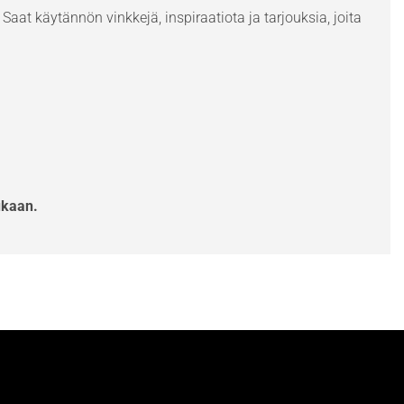
Saat käytännön vinkkejä, inspiraatiota ja tarjouksia, joita
ukaan.