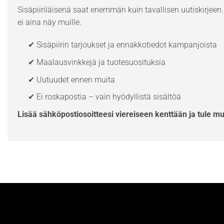
Sisäpiiriläisenä saat enemmän kuin tavallisen uutiskirjeen. 
ei aina näy muille.
✔ Sisäpiirin tarjoukset ja ennakkotiedot kampanjoista
✔ Maalausvinkkejä ja tuotesuosituksia
✔ Uutuudet ennen muita
✔ Ei roskapostia – vain hyödyllistä sisältöä
Lisää sähköpostiosoitteesi viereiseen kenttään ja tule m