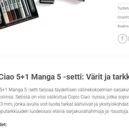
Tuotet
Osasto
Avains
Ciao 5+1 Manga 5 -setti: Värit ja tarkk
5+1 Manga 5 -setti tarjoaa täydellisen välinekokoelman sarjakuvap
iinsa. Setissä on viisi valikoitua Copic Ciao -tussia, jotka sop
0,3 mm, jonka avulla voit luoda tarkat ääriviivat ja yksityiskohda
ipputarkkuuden luodessasi eläviä sarjakuvahahmoja ja -taustoja
et: