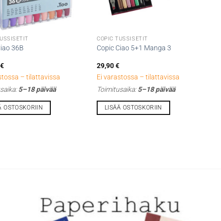
USSISETIT
COPIC TUSSISETIT
Ciao 36B
Copic Ciao 5+1 Manga 3
0
€
29,90
€
stossa – tilattavissa
Ei varastossa – tilattavissa
saika:
5–18 päivää
Toimitusaika:
5–18 päivää
Ä OSTOSKORIIN
LISÄÄ OSTOSKORIIN