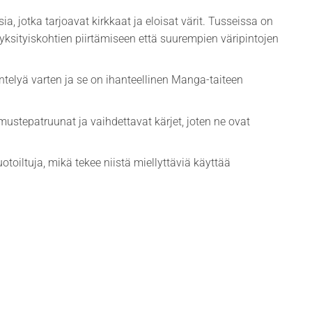
ia, jotka tarjoavat kirkkaat ja eloisat värit. Tusseissa on
ä yksityiskohtien piirtämiseen että suurempien väripintojen
ntelyä varten ja se on ihanteellinen Manga-taiteen
mustepatruunat ja vaihdettavat kärjet, joten ne ovat
toiltuja, mikä tekee niistä miellyttäviä käyttää