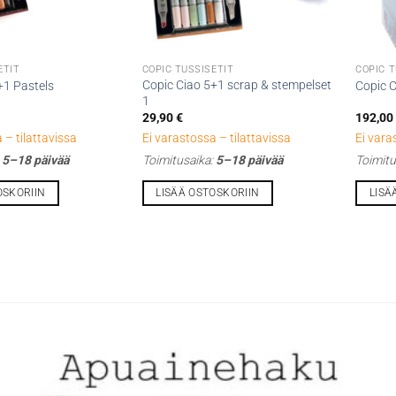
ETIT
COPIC TUSSISETIT
COPIC T
Copic Ciao 5+1 scrap & stempelset
+1 Pastels
Copic 
1
29,90
€
192,0
 – tilattavissa
Ei varastossa – tilattavissa
Ei vara
:
5–18 päivää
Toimitusaika:
5–18 päivää
Toimitu
OSKORIIN
LISÄÄ OSTOSKORIIN
LISÄ