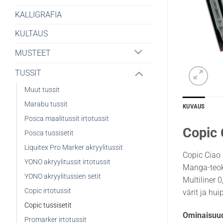
KALLIGRAFIA
KULTAUS
MUSTEET
TUSSIT
Muut tussit
Marabu tussit
KUVAUS
Posca maalitussit irtotussit
Copic 
Posca tussisetit
Liquitex Pro Marker akryylitussit
Copic Ciao 
YONO akryylitussit irtotussit
Manga-teoks
YONO akryylitussien setit
Multiliner 
Copic irtotussit
värit ja hu
Copic tussisetit
Ominaisuud
Promarker irtotussit