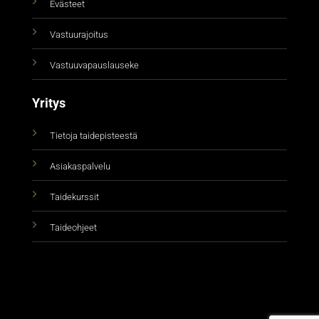
Evästeet
Vastuurajoitus
Vastuuvapauslauseke
Yritys
Tietoja taidepisteestä
Asiakaspalvelu
Taidekurssit
Taideohjeet