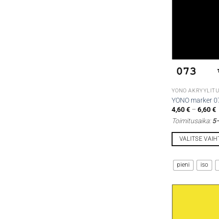
tehdä
valinnat
tuotteen
sivulla.
YONO AKRYYLITU
YONO marker 0
H
4,60
€
–
6,60
€
4
Toimitusaika:
5–
-
6
VALITSE VAI
Tällä
tuotteella
pieni
iso
on
useampi
muunnelma.
Voit
tehdä