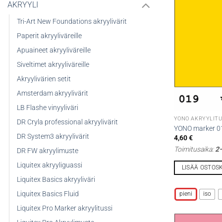
AKRYYLI
Tri-Art New Foundations akryylivärit
Paperit akryyliväreille
Apuaineet akryyliväreille
Siveltimet akryyliväreille
Akryylivärien setit
Amsterdam akryylivärit
LB Flashe vinyyliväri
YONO AKRYYLITU
DR Cryla professional akryylivärit
YONO marker 01
DR System3 akryylivärit
4,60
€
Toimitusaika:
2–
DR FW akryylimuste
Liquitex akryyliguassi
LISÄÄ OSTOS
Liquitex Basics akryyliväri
Tällä
tuotteella
Liquitex Basics Fluid
pieni
iso
on
Liquitex Pro Marker akryylitussi
useampi