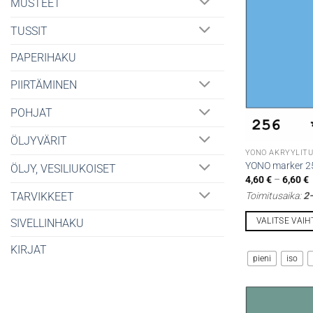
MUSTEET
Voit
tehdä
TUSSIT
valinnat
PAPERIHAKU
tuotteen
sivulla.
PIIRTÄMINEN
POHJAT
ÖLJYVÄRIT
YONO AKRYYLITU
YONO marker 25
ÖLJY, VESILIUKOISET
H
4,60
€
–
6,60
€
4
TARVIKKEET
Toimitusaika:
2–
-
6
VALITSE VAI
SIVELLINHAKU
Tällä
KIRJAT
tuotteella
pieni
iso
on
useampi
muunnelma.