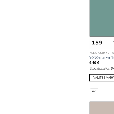
Voit
tehdä
valinnat
tuotteen
sivulla.
YONO AKRYYLITU
YONO marker 15
6,40
€
Toimitusaika:
5–
VALITSE VAI
Tällä
tuotteella
iso
on
useampi
muunnelma.
Voit