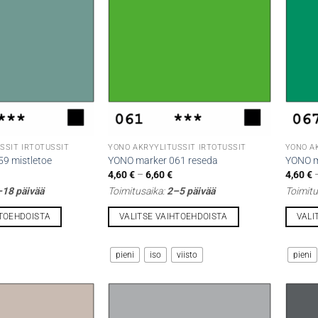
Voit
Voit
tehdä
tehdä
valinnat
valinna
tuotteen
tuottee
sivulla.
sivulla.
SSIT IRTOTUSSIT
YONO AKRYYLITUSSIT IRTOTUSSIT
YONO A
9 mistletoe
YONO marker 061 reseda
YONO m
Hintaluokka:
4,60
€
–
6,60
€
4,60
€
4,60 €
18 päivää
Toimitusaika:
2–5 päivää
Toimitu
-
6,60 €
HTOEHDOISTA
VALITSE VAIHTOEHDOISTA
VALI
Tällä
Tällä
tuotteella
tuotteel
pieni
iso
viisto
pieni
on
on
useampi
useamp
muunnelma.
muunne
Voit
Voit