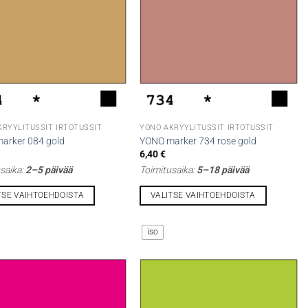
tehdä
t
valinnat
n
tuotteen
sivulla.
KRYYLITUSSIT IRTOTUSSIT
YONO AKRYYLITUSSIT IRTOTUSSIT
arker 084 gold
YONO marker 734 rose gold
6,40
€
saika:
2–5 päivää
Toimitusaika:
5–18 päivää
TSE VAIHTOEHDOISTA
VALITSE VAIHTOEHDOISTA
Tällä
la
tuotteella
iso
on
i
useampi
lma.
muunnelma.
Voit
tehdä