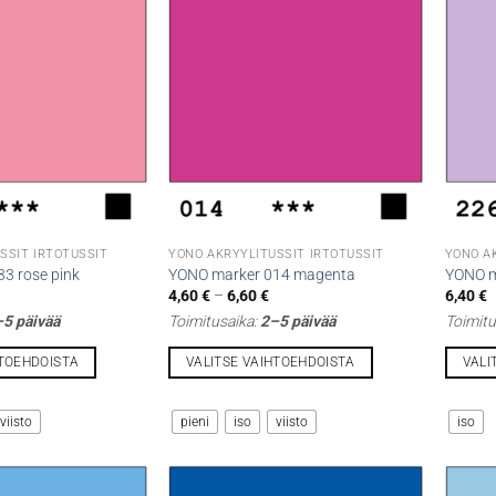
muunnelma.
muunne
Voit
Voit
tehdä
tehdä
valinnat
valinna
tuotteen
tuottee
sivulla.
sivulla.
SSIT IRTOTUSSIT
YONO AKRYYLITUSSIT IRTOTUSSIT
YONO A
3 rose pink
YONO marker 014 magenta
YONO ma
intaluokka:
Hintaluokka:
4,60
€
–
6,60
€
6,40
€
,60 €
4,60 €
5 päivää
Toimitusaika:
2–5 päivää
Toimitu
-
,60 €
6,60 €
HTOEHDOISTA
VALITSE VAIHTOEHDOISTA
VALI
Tällä
Tällä
tuotteella
tuotteel
viisto
pieni
iso
viisto
iso
on
on
useampi
useamp
muunnelma.
muunne