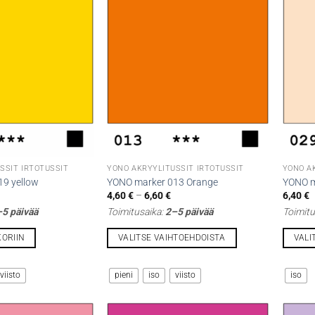
SSIT IRTOTUSSIT
YONO AKRYYLITUSSIT IRTOTUSSIT
YONO A
9 yellow
YONO marker 013 Orange
YONO m
Hintaluokka:
4,60
€
–
6,60
€
6,40
€
4,60 €
5 päivää
Toimitusaika:
2–5 päivää
Toimitu
-
6,60 €
KORIIN
VALITSE VAIHTOEHDOISTA
VALI
Tällä
Tällä
tuotteella
tuotteel
viisto
pieni
iso
viisto
iso
on
on
useampi
useamp