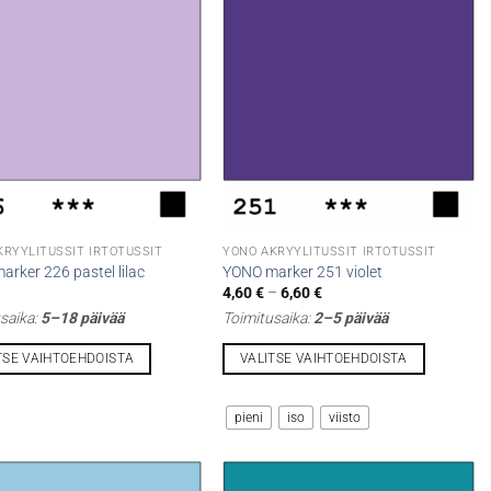
lma.
muunnelma.
Voit
tehdä
t
valinnat
n
tuotteen
sivulla.
KRYYLITUSSIT IRTOTUSSIT
YONO AKRYYLITUSSIT IRTOTUSSIT
rker 226 pastel lilac
YONO marker 251 violet
Hintaluokka:
4,60
€
–
6,60
€
4,60 €
saika:
5–18 päivää
Toimitusaika:
2–5 päivää
-
6,60 €
TSE VAIHTOEHDOISTA
VALITSE VAIHTOEHDOISTA
Tällä
la
tuotteella
pieni
iso
viisto
on
i
useampi
lma.
muunnelma.