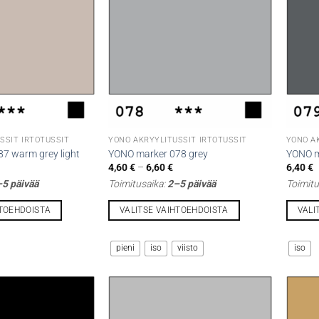
tehdä
tehdä
valinnat
valinna
tuotteen
tuottee
sivulla.
sivulla.
SSIT IRTOTUSSIT
YONO AKRYYLITUSSIT IRTOTUSSIT
YONO A
7 warm grey light
YONO marker 078 grey
YONO m
Hintaluokka:
4,60
€
–
6,60
€
6,40
€
4,60 €
5 päivää
Toimitusaika:
2–5 päivää
Toimitu
-
6,60 €
HTOEHDOISTA
VALITSE VAIHTOEHDOISTA
VALI
Tällä
Tällä
tuotteella
tuotteel
pieni
iso
viisto
iso
on
on
useampi
useamp
muunnelma.
muunne
Voit
Voit