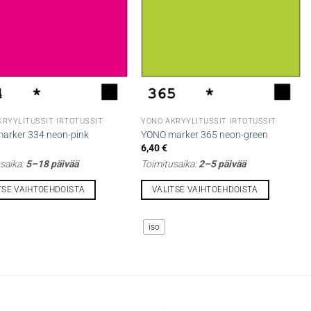
t
valinnat
n
tuotteen
sivulla.
KRYYLITUSSIT IRTOTUSSIT
YONO AKRYYLITUSSIT IRTOTUSSIT
arker 334 neon-pink
YONO marker 365 neon-green
6,40
€
saika:
5–18 päivää
Toimitusaika:
2–5 päivää
TSE VAIHTOEHDOISTA
VALITSE VAIHTOEHDOISTA
Tällä
la
tuotteella
iso
on
i
useampi
lma.
muunnelma.
Voit
tehdä