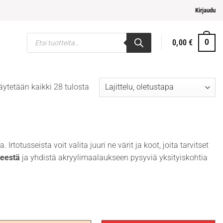
helpompi maksaminen
Kirjaudu
Products
0,00
€
0
search
ytetään kaikki 28 tulosta
a. Irtotusseista voit valita juuri ne värit ja koot, joita tarvitset
teestä
ja yhdistä akryylimaalaukseen pysyviä yksityiskohtia