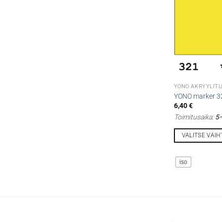
valinnat
tuotteen
sivulla.
YONO AKRYYLITU
YONO marker 32
6,40
€
Toimitusaika:
5–
VALITSE VAI
Tällä
tuotteella
iso
on
useampi
muunnelma.
Voit
tehdä