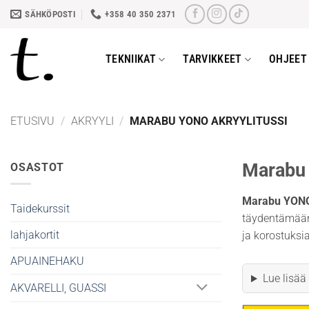
Skip
SÄHKÖPOSTI
+358 40 350 2371
to
content
TEKNIIKAT
TARVIKKEET
OHJEET 
ETUSIVU
/
AKRYYLI
/
MARABU YONO AKRYYLITUSSI
Marabu 
OSASTOT
Marabu YON
Taidekurssit
täydentämään
lahjakortit
ja korostuksia
APUAINEHAKU
Lue lisää
AKVARELLI, GUASSI