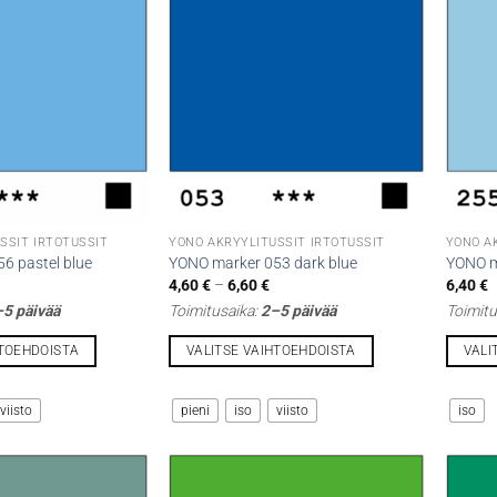
Voit
Voit
tehdä
tehdä
valinnat
valinna
tuotteen
tuottee
sivulla.
sivulla.
SSIT IRTOTUSSIT
YONO AKRYYLITUSSIT IRTOTUSSIT
YONO A
6 pastel blue
YONO marker 053 dark blue
YONO m
intaluokka:
Hintaluokka:
4,60
€
–
6,60
€
6,40
€
,60 €
4,60 €
5 päivää
Toimitusaika:
2–5 päivää
Toimitu
-
,60 €
6,60 €
HTOEHDOISTA
VALITSE VAIHTOEHDOISTA
VALI
Tällä
Tällä
tuotteella
tuotteel
viisto
pieni
iso
viisto
iso
on
on
useampi
useamp
muunnelma.
muunne