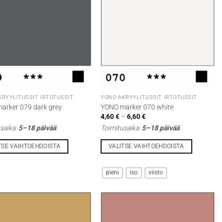
tehdä
t
valinnat
n
tuotteen
sivulla.
KRYYLITUSSIT IRTOTUSSIT
YONO AKRYYLITUSSIT IRTOTUSSIT
arker 079 dark grey
YONO marker 070 white
Hintaluokka:
4,60
€
–
6,60
€
4,60 €
saika:
5–18 päivää
Toimitusaika:
5–18 päivää
-
6,60 €
TSE VAIHTOEHDOISTA
VALITSE VAIHTOEHDOISTA
Tällä
la
tuotteella
pieni
iso
viisto
on
i
useampi
lma.
muunnelma.
Voit