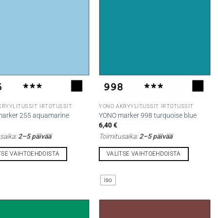
Voit
tehdä
t
valinnat
n
tuotteen
sivulla.
KRYYLITUSSIT IRTOTUSSIT
YONO AKRYYLITUSSIT IRTOTUSSIT
arker 255 aquamarine
YONO marker 998 turquoise blue
6,40
€
saika:
2–5 päivää
Toimitusaika:
2–5 päivää
TSE VAIHTOEHDOISTA
VALITSE VAIHTOEHDOISTA
Tällä
la
tuotteella
iso
on
i
useampi
lma.
muunnelma.