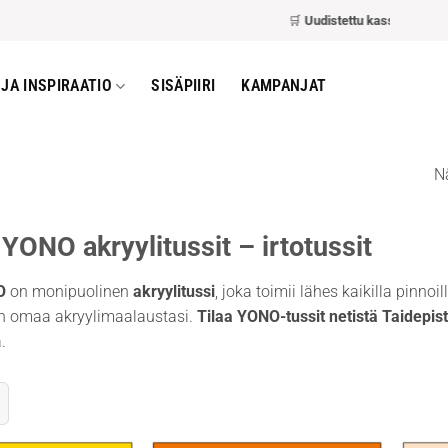
🛒
Uudistettu kassa
– nopeampi ja 
JA INSPIRAATIO
SISÄPIIRI
KAMPANJAT
Nä
YONO akryylitussit – irtotussit
O
on monipuolinen
akryylitussi
, joka toimii lähes kaikilla pinnoill
 omaa akryylimaalaustasi.
Tilaa YONO-tussit netistä Taidepis
.