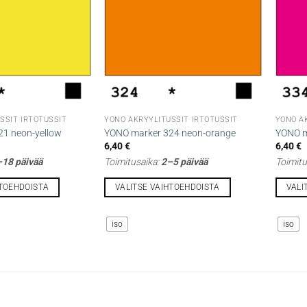
valinnat
valinna
tuotteen
tuottee
sivulla.
sivulla.
SSIT IRTOTUSSIT
YONO AKRYYLITUSSIT IRTOTUSSIT
YONO A
1 neon-yellow
YONO marker 324 neon-orange
YONO m
6,40
€
6,40
€
18 päivää
Toimitusaika:
2–5 päivää
Toimitu
HTOEHDOISTA
VALITSE VAIHTOEHDOISTA
VALI
Tällä
Tällä
tuotteella
tuotteel
iso
iso
on
on
useampi
useamp
muunnelma.
muunne
Voit
Voit
tehdä
tehdä