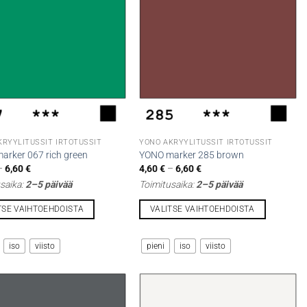
Voit
tehdä
t
valinnat
n
tuotteen
sivulla.
KRYYLITUSSIT IRTOTUSSIT
YONO AKRYYLITUSSIT IRTOTUSSIT
arker 067 rich green
YONO marker 285 brown
Hintaluokka:
Hintaluokka:
–
6,60
€
4,60
€
–
6,60
€
4,60 €
4,60 €
saika:
2–5 päivää
Toimitusaika:
2–5 päivää
-
-
6,60 €
6,60 €
TSE VAIHTOEHDOISTA
VALITSE VAIHTOEHDOISTA
Tällä
la
tuotteella
iso
viisto
pieni
iso
viisto
on
i
useampi
lma.
muunnelma.
Voit