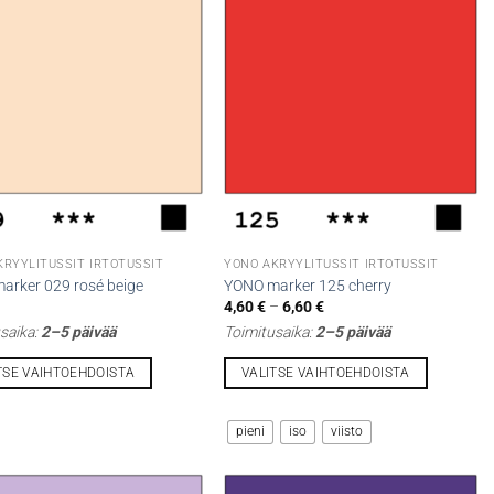
KRYYLITUSSIT IRTOTUSSIT
YONO AKRYYLITUSSIT IRTOTUSSIT
arker 029 rosé beige
YONO marker 125 cherry
Hintaluokka:
4,60
€
–
6,60
€
4,60 €
saika:
2–5 päivää
Toimitusaika:
2–5 päivää
-
6,60 €
TSE VAIHTOEHDOISTA
VALITSE VAIHTOEHDOISTA
Tällä
la
tuotteella
pieni
iso
viisto
on
i
useampi