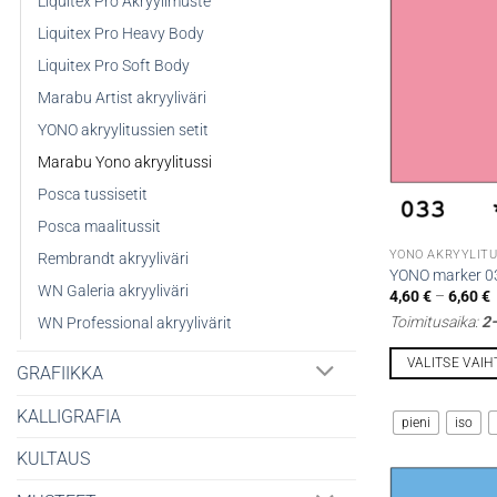
Liquitex Pro Akryylimuste
muunnelma.
Voit
Liquitex Pro Heavy Body
tehdä
Liquitex Pro Soft Body
valinnat
Marabu Artist akryyliväri
tuotteen
YONO akryylitussien setit
sivulla.
Marabu Yono akryylitussi
Posca tussisetit
Posca maalitussit
YONO AKRYYLITU
Rembrandt akryyliväri
YONO marker 03
WN Galeria akryyliväri
H
4,60
€
–
6,60
€
4
Toimitusaika:
2–
WN Professional akryylivärit
-
6
VALITSE VAI
GRAFIIKKA
Tällä
KALLIGRAFIA
tuotteella
pieni
iso
on
KULTAUS
useampi
muunnelma.