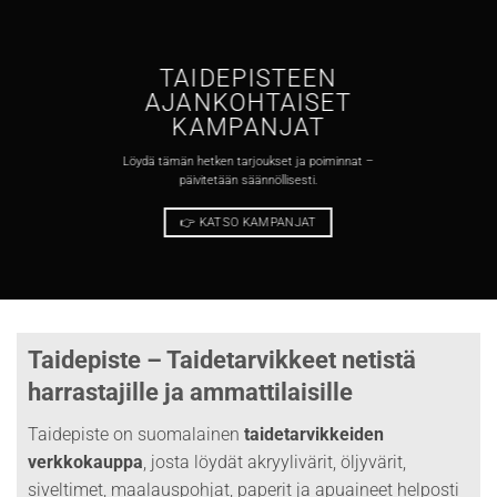
TAIDEPISTEEN
AJANKOHTAISET
KAMPANJAT
Löydä tämän hetken tarjoukset ja poiminnat –
päivitetään säännöllisesti.
👉 KATSO KAMPANJAT
Taidepiste – Taidetarvikkeet netistä
harrastajille ja ammattilaisille
Taidepiste on suomalainen
taidetarvikkeiden
verkkokauppa
, josta löydät akryylivärit, öljyvärit,
siveltimet, maalauspohjat, paperit ja apuaineet helposti