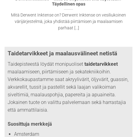
Täydellinen opas
Mitä Derwent Inktense on? Derwent Inktense on vesiliukoinen
värijärjestelmä, joka yhdistää piirtämisen ja maalaamisen
parhaat [...]
Taidetarvikkeet ja maalausvälineet netistä
Taidepisteestä löydät monipuoliset
taidetarvikkeet
maalaamiseen, piirtämiseen ja sekatekniikoihin.
Verkkokaupastamme saat akryylivärit, öljyvärit, guassin,
akvarellit, tussit ja pastellit sekä laajan valikoiman
siveltimiä, maalauspohjia, papereita ja apuaineita.
Jokainen tuote on valittu palvelemaan sekä harrastajia
että ammattilaisia.
Suosittuja merkkejä
Amsterdam