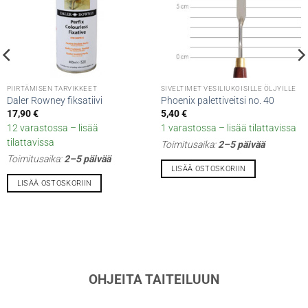
PIIRTÄMISEN TARVIKKEET
SIVELTIMET VESILIUKOISILLE ÖLJYILLE
Daler Rowney fiksatiivi
Phoenix palettiveitsi no. 40
17,90
€
5,40
€
12 varastossa – lisää
1 varastossa – lisää tilattavissa
tilattavissa
Toimitusaika:
2–5 päivää
Toimitusaika:
2–5 päivää
LISÄÄ OSTOSKORIIN
LISÄÄ OSTOSKORIIN
OHJEITA TAITEILUUN