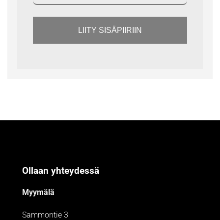
LIITY SISÄPIIRIIN
Ollaan yhteydessä
Myymälä
Sammontie 3