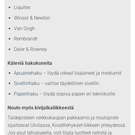
Liquitex
Winsor & Newton
Van Gogh
Rembrandt
Daler & Rowney
Käteviä hakukoneita
Apuainehaku
– löydä oikeat lisäaineet ja mediumit
Sivellinhaku
– valitse täydellinen sivellin
Paperihaku
– löydä sopiva paperi eri tekniikoille
Nouto myös kivijalkaliikkeestä
Taidepisteen verkkokaupan pakkaamo ja noutopiste
sijaitsevat Ulvilassa, KivatKehykset-liikkeen yhteydessä.
Jos asut lähialueella, voit tilata tuotteet netistä ja