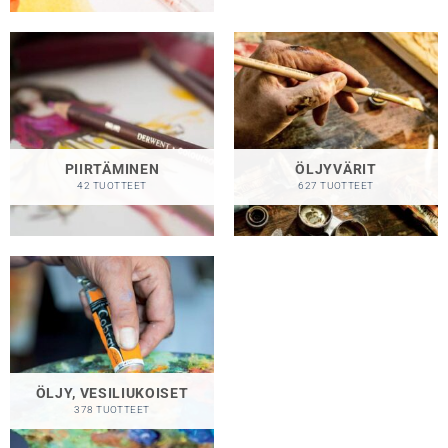
PIIRTÄMINEN
ÖLJYVÄRIT
42 TUOTTEET
627 TUOTTEET
ÖLJY, VESILIUKOISET
378 TUOTTEET