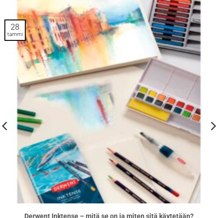
28
tammi
Derwent Inktense – mitä se on ja miten sitä käytetään?