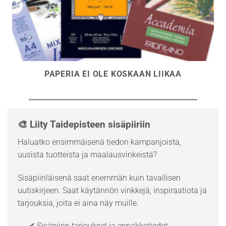
PAPERIA EI OLE KOSKAAN LIIKAA
🎨 Liity Taidepisteen sisäpiiriin
Haluatko ensimmäisenä tiedon kampanjoista,
uusista tuotteista ja maalausvinkeistä?
Sisäpiiriläisenä saat enemmän kuin tavallisen
uutiskirjeen. Saat käytännön vinkkejä, inspiraatiota ja
tarjouksia, joita ei aina näy muille.
✔ Sisäpiirin tarjoukset ja ennakkotiedot