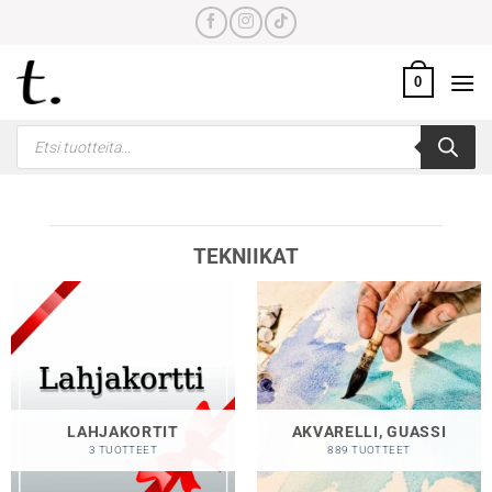
Skip
to
content
0
Products
search
TEKNIIKAT
LAHJAKORTIT
AKVARELLI, GUASSI
3 TUOTTEET
889 TUOTTEET