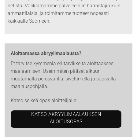
netistä. Valikoimamme palvelee niin harrastajia kuin
ammattilaisia, ja toimitamme tuotteet nopeasti
kaikkialle Suomeen.
Aloittamassa akryylimaalausta?
Et tarvitse kymmeniä eri tarvikkeita aloittaaksesi
maalaamisen. Useimmiten pääset alkuun
muutamalla perusvärillä, siveltimellä ja sopivalla
maalauspohjalla.
Katso selkeä opas aloittelijalle:
KATSO AKRYYLIMAALAUKSEN
ALOITUSOPAS