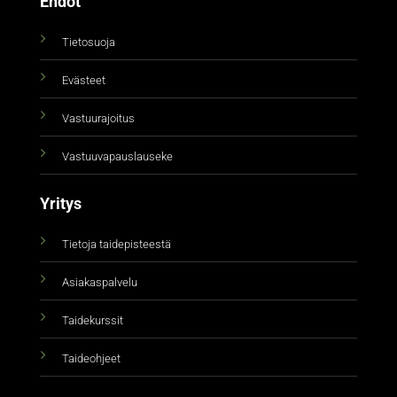
Ehdot
Tietosuoja
Evästeet
Vastuurajoitus
Vastuuvapauslauseke
Yritys
Tietoja taidepisteestä
Asiakaspalvelu
Taidekurssit
Taideohjeet