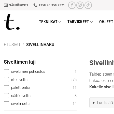
Skip
SÄHKÖPOSTI
+358 40 350 2371
to
content
TEKNIIKAT
TARVIKKEET
OHJEET 
ETUSIVU
/
SIVELLINHAKU
Siveltimen laji
Sivelli
siveltimen puhdistus
1
Taidepisteen
irtosivellin
275
hakua esimerk
Kokeile sivel
palettiveitsi
11
säiliösivellin
3
Lue lisää
sivellinsetti
14