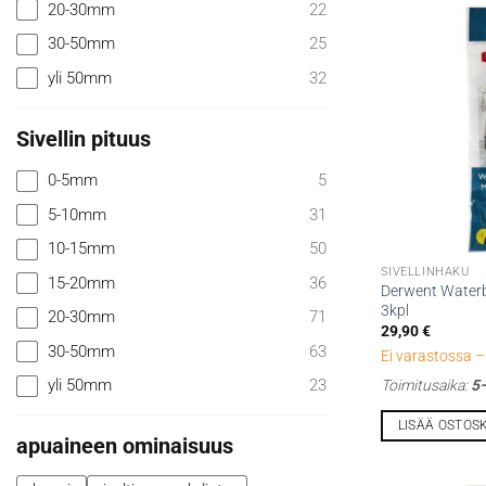
useampi
20-30mm
22
muunnelma.
30-50mm
25
Voit
yli 50mm
32
tehdä
valinnat
tuotteen
Sivellin pituus
sivulla.
0-5mm
5
5-10mm
31
10-15mm
50
SIVELLINHAKU
15-20mm
36
Derwent Waterbr
3kpl
20-30mm
71
29,90
€
30-50mm
63
Ei varastossa – 
yli 50mm
23
Toimitusaika:
5–
LISÄÄ OSTOS
apuaineen ominaisuus