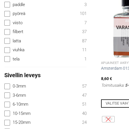
paddle
3
pyöreä
101
viisto
7
VARA
filbert
37
latta
87
viuhka
11
tela
1
APUAINEET AKRY
Amsterdam 013 
Sivellin leveys
8,60
€
Toimitusaika:
5–
0-3mm
57
3-6mm
47
VALITSE VAI
6-10mm
51
Tällä
10-15mm
40
tuotteella
75ml
15-20mm
24
on