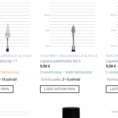
LIUKOISILLE ÖLJYILLE
SIVELTIMET VESILIUKOISILLE ÖLJYILLE
SIVELTI
veitsi No 17
Liquitex palettiveitsi No 6
Liquitex
5,50
€
5,50
€
tilattavissa
3 varastossa – lisää tilattavissa
2 varas
18 päivää
Toimitusaika:
2–5 päivää
Toimitu
KORIIN
LISÄÄ OSTOSKORIIN
LISÄ