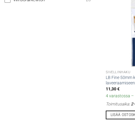
SIVELLINHAKU
LB Fine 50mm ke
laveeraamiseen
11,30
€
4 varastossa – l
Toimitusaika:
2–
LISÄÄ OSTOS