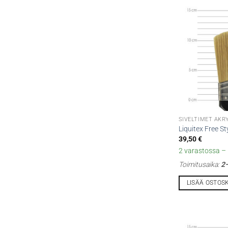
SIVELTIMET AKR
Liquitex Free Sty
39,50
€
2 varastossa – l
Toimitusaika:
2–
LISÄÄ OSTOS