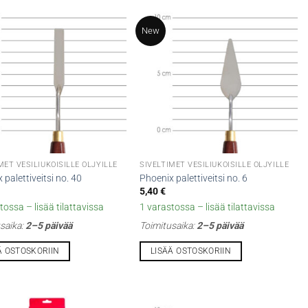
New
MET VESILIUKOISILLE ÖLJYILLE
SIVELTIMET VESILIUKOISILLE ÖLJYILLE
 palettiveitsi no. 40
Phoenix palettiveitsi no. 6
5,40
€
tossa – lisää tilattavissa
1 varastossa – lisää tilattavissa
saika:
2–5 päivää
Toimitusaika:
2–5 päivää
Ä OSTOSKORIIN
LISÄÄ OSTOSKORIIN