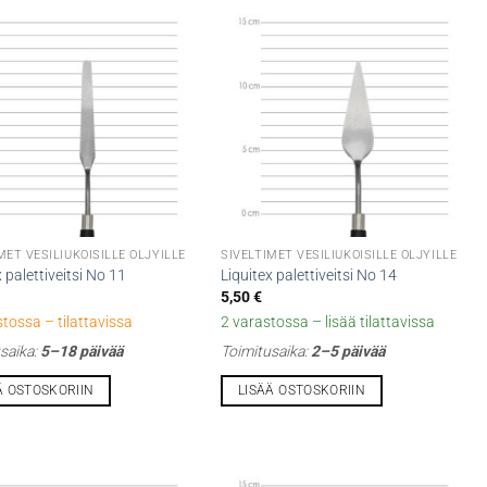
MET VESILIUKOISILLE ÖLJYILLE
SIVELTIMET VESILIUKOISILLE ÖLJYILLE
x palettiveitsi No 11
Liquitex palettiveitsi No 14
5,50
€
stossa – tilattavissa
2 varastossa – lisää tilattavissa
saika:
5–18 päivää
Toimitusaika:
2–5 päivää
Ä OSTOSKORIIN
LISÄÄ OSTOSKORIIN