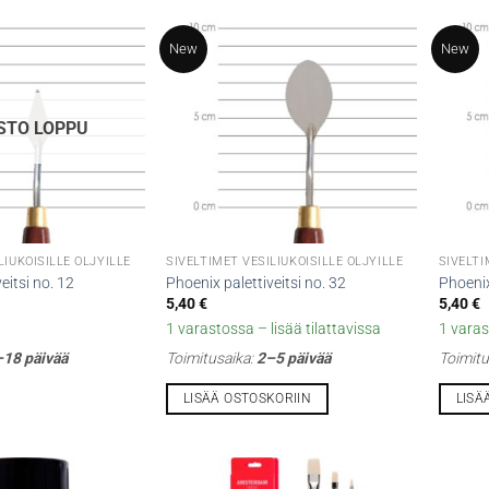
New
New
STO LOPPU
LIUKOISILLE ÖLJYILLE
SIVELTIMET VESILIUKOISILLE ÖLJYILLE
SIVELTI
eitsi no. 12
Phoenix palettiveitsi no. 32
Phoenix
5,40
€
5,40
€
1 varastossa – lisää tilattavissa
1 varas
18 päivää
Toimitusaika:
2–5 päivää
Toimitu
LISÄÄ OSTOSKORIIN
LISÄ