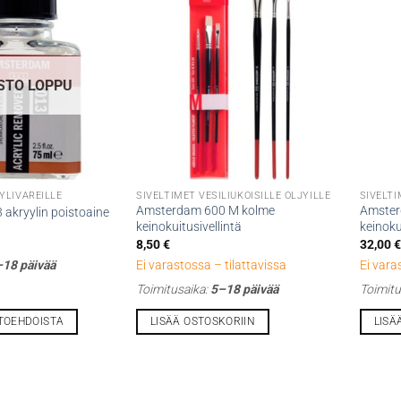
STO LOPPU
YLIVÄREILLE
SIVELTIMET VESILIUKOISILLE ÖLJYILLE
SIVELTI
Amsterdam 600 M kolme
Amster
akryylin poistoaine
keinokuitusivellintä
keinoku
8,50
€
32,00
€
18 päivää
Ei varastossa – tilattavissa
Ei vara
Toimitusaika:
5–18 päivää
Toimitu
HTOEHDOISTA
LISÄÄ OSTOSKORIIN
LISÄ