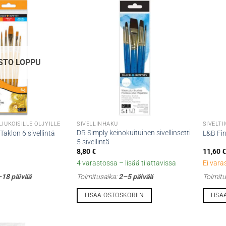
STO LOPPU
LIUKOISILLE ÖLJYILLE
SIVELLINHAKU
SIVELTI
DR Simply keinokuituinen sivellinsetti
aklon 6 sivellintä
L&B Fin
5 sivellintä
8,80
€
11,60
€
4 varastossa – lisää tilattavissa
Ei vara
18 päivää
Toimitusaika:
2–5 päivää
Toimitu
LISÄÄ OSTOSKORIIN
LISÄ