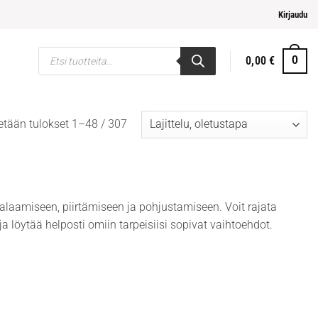
i maksaminen
Kirjaudu
Products
0,00
€
0
search
etään tulokset 1–48 / 307
laamiseen, piirtämiseen ja pohjustamiseen. Voit rajata
 löytää helposti omiin tarpeisiisi sopivat vaihtoehdot.