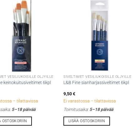
MET VESILIUKOISILLE ÖLJYILLE
SIVELTIMET VESILIUKOISILLE ÖLJYILLE
e keinokuitusiveltimet 6kpl
L&B Fine sianharjassiveltimet 6kpl
9,50
€
stossa – tilattavissa
Ei varastossa – tilattavissa
saika:
5–18 päivää
Toimitusaika:
5–18 päivää
Ä OSTOSKORIIN
LISÄÄ OSTOSKORIIN