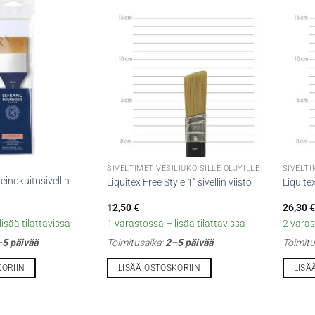
SIVELTIMET VESILIUKOISILLE ÖLJYILLE
SIVELTI
inokuitusivellin
Liquitex Free Style 1″ sivellin viisto
Liquitex
12,50
€
26,30
€
isää tilattavissa
1 varastossa – lisää tilattavissa
2 varas
5 päivää
Toimitusaika:
2–5 päivää
Toimitu
KORIIN
LISÄÄ OSTOSKORIIN
LISÄ