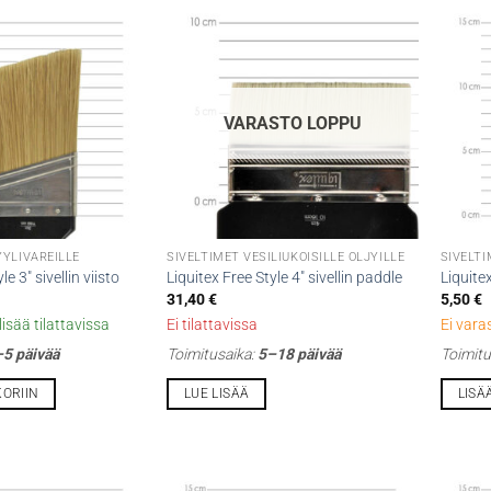
VARASTO LOPPU
YYLIVÄREILLE
SIVELTIMET VESILIUKOISILLE ÖLJYILLE
SIVELTI
le 3″ sivellin viisto
Liquitex Free Style 4″ sivellin paddle
Liquite
31,40
€
5,50
€
isää tilattavissa
Ei tilattavissa
Ei vara
5 päivää
Toimitusaika:
5–18 päivää
Toimitu
KORIIN
LUE LISÄÄ
LISÄ