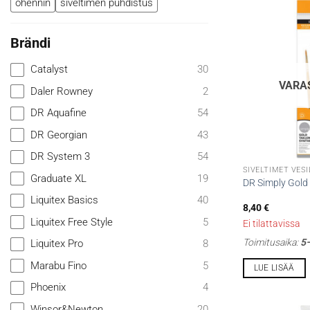
ohennin
siveltimen puhdistus
Brändi
Catalyst
30
VARA
Daler Rowney
2
DR Aquafine
54
DR Georgian
43
DR System 3
54
SIVELTIMET VESI
Graduate XL
19
DR Simply Gold T
Liquitex Basics
40
8,40
€
Liquitex Free Style
5
Ei tilattavissa
Toimitusaika:
5–
Liquitex Pro
8
Marabu Fino
5
LUE LISÄÄ
Phoenix
4
Winsor&Newton
20