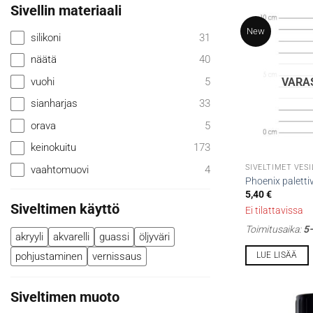
Sivellin materiaali
New
silikoni
31
näätä
40
vuohi
5
VARA
sianharjas
33
orava
5
keinokuitu
173
SIVELTIMET VESI
vaahtomuovi
4
Phoenix palettiv
5,40
€
Siveltimen käyttö
Ei tilattavissa
Toimitusaika:
5–
akryyli
akvarelli
guassi
öljyväri
LUE LISÄÄ
pohjustaminen
vernissaus
Siveltimen muoto