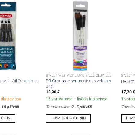
SIVELTIMET VESILIUKOISILLE ÖLJYILLE
SIVELTI
ush säiliösiveltimet
DR Graduate synteettiset siveltimet
DR Simp
3kpl
18,90
€
17,20
€
tilattavissa
16 varastossa – lisää tilattavissa
1 varas
18 päivää
Toimitusaika:
2–5 päivää
Toimitu
KORIIN
LISÄÄ OSTOSKORIIN
LISÄ