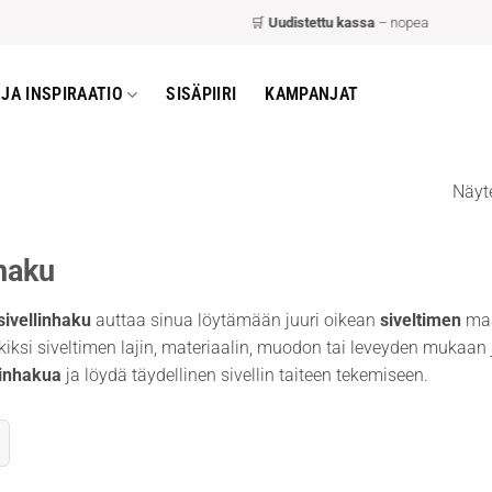
🛒
Uudistettu kassa
– nopeampi ja helpomp
JA INSPIRAATIO
SISÄPIIRI
KAMPANJAT
Näyt
nhaku
sivellinhaku
auttaa sinua löytämään juuri oikean
siveltimen
maa
iksi siveltimen lajin, materiaalin, muodon tai leveyden mukaan ja
linhakua
ja löydä täydellinen sivellin taiteen tekemiseen.