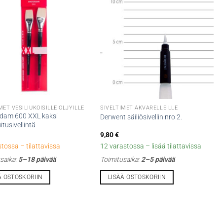
MET VESILIUKOISILLE ÖLJYILLE
SIVELTIMET AKVARELLEILLE
dam 600 XXL kaksi
Derwent säiliösivellin nro 2.
itusivellintä
9,80
€
stossa – tilattavissa
12 varastossa – lisää tilattavissa
saika:
5–18 päivää
Toimitusaika:
2–5 päivää
Ä OSTOSKORIIN
LISÄÄ OSTOSKORIIN