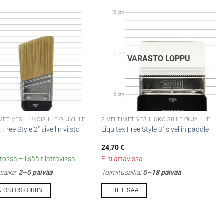
VARASTO LOPPU
MET VESILIUKOISILLE ÖLJYILLE
SIVELTIMET VESILIUKOISILLE ÖLJYILLE
 Free Style 2″ sivellin viisto
Liquitex Free Style 3″ sivellin paddle
24,70
€
tossa – lisää tilattavissa
Ei tilattavissa
saika:
2–5 päivää
Toimitusaika:
5–18 päivää
Ä OSTOSKORIIN
LUE LISÄÄ