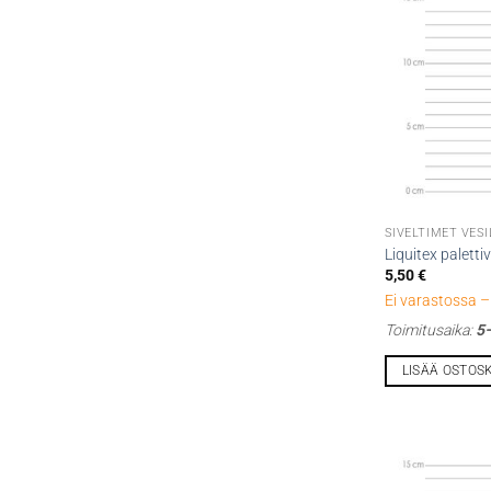
SIVELTIMET VESI
Liquitex paletti
5,50
€
Ei varastossa – 
Toimitusaika:
5–
LISÄÄ OSTOS