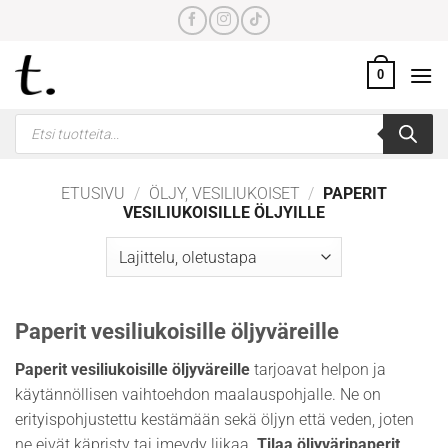
Skip
to
content
0
Products
search
ETUSIVU
/
ÖLJY, VESILIUKOISET
/
PAPERIT
VESILIUKOISILLE ÖLJYILLE
Paperit vesiliukoisille öljyväreille
Paperit vesiliukoisille öljyväreille
tarjoavat helpon ja
käytännöllisen vaihtoehdon maalauspohjalle. Ne on
erityispohjustettu kestämään sekä öljyn että veden, joten
ne eivät käpristy tai imeydy liikaa.
Tilaa öljyväripaperit