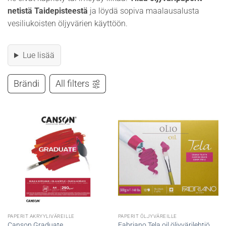
netistä Taidepisteestä
ja löydä sopiva maalausalusta
vesiliukoisten öljyvärien käyttöön.
Lue lisää
Brändi
All filters
PAPERIT AKRYYLIVÄREILLE
PAPERIT ÖLJYVÄREILLE
Canson Graduate
Fabriano Tela oil öljyvärilehtiö