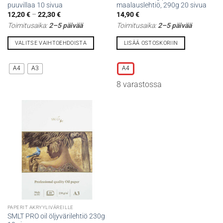
puuvillaa 10 sivua
maalauslehtiö, 290g 20 sivua
Hintaluokka:
12,20
€
–
22,30
€
14,90
€
12,20 €
Toimitusaika:
2–5 päivää
Toimitusaika:
2–5 päivää
-
22,30 €
VALITSE VAIHTOEHDOISTA
LISÄÄ OSTOSKORIIN
Tällä
Tällä
tuotteella
tuotteella
A4
A3
A4
on
on
8 varastossa
useampi
useampi
muunnelma.
muunnelma.
Voit
Voit
tehdä
tehdä
valinnat
valinnat
tuotteen
tuotteen
sivulla.
sivulla.
PAPERIT AKRYYLIVÄREILLE
SMLT PRO oil öljyvärilehtiö 230g