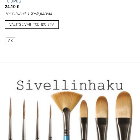
10 sivua
24,10
€
Toimitusaika:
2–5 päivää
VALITSE VAIHTOEHDOISTA
Tällä
tuotteella
A3
on
useampi
muunnelma.
Voit
tehdä
valinnat
tuotteen
sivulla.