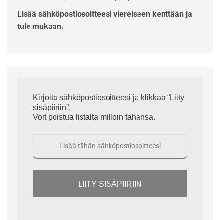
Lisää sähköpostiosoitteesi viereiseen kenttään ja
tule mukaan.
Kirjoita sähköpostiosoitteesi ja klikkaa “Liity
sisäpiiriin”.
Voit poistua listalta milloin tahansa.
LIITY SISÄPIIRIIN