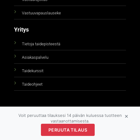
Vastuuvapauslauseke
Yritys
Tietoja taidepisteestä
Asiakaspalvelu
Taidekurssit
Taideohjeet
×
Voit peruuttaa tilauksesi 14 päivän kuluessa tuotteen
vastaanottamisesta.
Copyright 2026 ©
taidepiste.fi
PERUUTA TILAUS