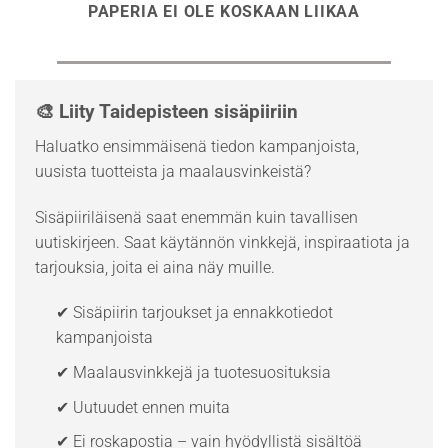
PAPERIA EI OLE KOSKAAN LIIKAA
🎨 Liity Taidepisteen sisäpiiriin
Haluatko ensimmäisenä tiedon kampanjoista,
uusista tuotteista ja maalausvinkeistä?
Sisäpiiriläisenä saat enemmän kuin tavallisen
uutiskirjeen. Saat käytännön vinkkejä, inspiraatiota ja
tarjouksia, joita ei aina näy muille.
✔ Sisäpiirin tarjoukset ja ennakkotiedot
kampanjoista
✔ Maalausvinkkejä ja tuotesuosituksia
✔ Uutuudet ennen muita
✔ Ei roskapostia – vain hyödyllistä sisältöä