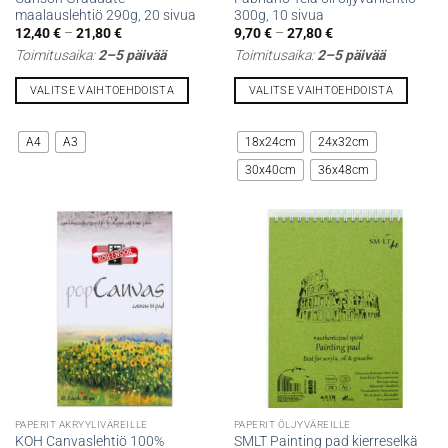
maalauslehtiö 290g, 20 sivua
300g, 10 sivua
Hintaluokka:
Hintaluokka:
12,40
€
–
21,80
€
9,70
€
–
27,80
€
12,40 €
9,70 €
Toimitusaika:
2–5 päivää
Toimitusaika:
2–5 päivää
-
-
21,80 €
27,80 €
VALITSE VAIHTOEHDOISTA
VALITSE VAIHTOEHDOISTA
Tällä
Tällä
tuotteella
tuotteella
A4
A3
18x24cm
24x32cm
on
on
30x40cm
36x48cm
useampi
useampi
muunnelma.
muunnelma.
Voit
Voit
tehdä
tehdä
valinnat
valinnat
tuotteen
tuotteen
sivulla.
sivulla.
PAPERIT AKRYYLIVÄREILLE
PAPERIT ÖLJYVÄREILLE
KOH Canvaslehtiö 100%
SMLT Painting pad kierreselkä