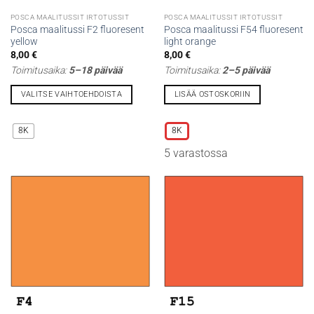
POSCA MAALITUSSIT IRTOTUSSIT
POSCA MAALITUSSIT IRTOTUSSIT
Posca maalitussi F2 fluoresent
Posca maalitussi F54 fluoresent
yellow
light orange
8,00
€
8,00
€
Toimitusaika:
5–18 päivää
Toimitusaika:
2–5 päivää
VALITSE VAIHTOEHDOISTA
LISÄÄ OSTOSKORIIN
Tällä
Tällä
tuotteella
tuotteella
8K
8K
on
on
5 varastossa
useampi
useampi
muunnelma.
muunnelma.
Voit
Voit
tehdä
tehdä
valinnat
valinnat
tuotteen
tuotteen
sivulla.
sivulla.