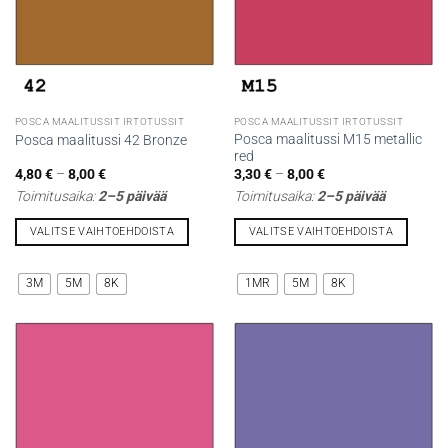
POSCA MAALITUSSIT IRTOTUSSIT
POSCA MAALITUSSIT IRTOTUSSIT
Posca maalitussi M15 metallic
Posca maalitussi 42 Bronze
red
Hintaluokka:
Hintaluokka:
4,80
€
–
8,00
€
3,30
€
–
8,00
€
4,80 €
3,30 €
Toimitusaika:
2–5 päivää
Toimitusaika:
2–5 päivää
-
-
8,00 €
8,00 €
VALITSE VAIHTOEHDOISTA
VALITSE VAIHTOEHDOISTA
Tällä
Tällä
tuotteella
tuotteella
3M
5M
8K
1MR
5M
8K
on
on
useampi
useampi
muunnelma.
muunnelma.
Voit
Voit
tehdä
tehdä
valinnat
valinnat
tuotteen
tuotteen
sivulla.
sivulla.