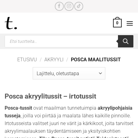
Skip
to
content
0
Products
search
ETUSIVU
/
AKRYYLI
/
POSCA MAALITUSSIT
Posca akryylitussit – irtotussit
Posca-tussit
ovat maailman tunnetuimpia
akryylipohjaisia
tusseja
, joilla voi piirtää ja maalata lähes kaikille pinnoille.
Irtotusseista valitset juuri ne värit ja kärkikoot, joita tarvitset
akryylimaalauksen täydentämiseen ja yksityiskohtien