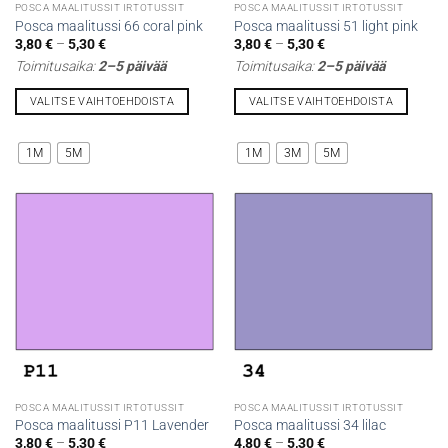
POSCA MAALITUSSIT IRTOTUSSIT
POSCA MAALITUSSIT IRTOTUSSIT
Posca maalitussi 66 coral pink
Posca maalitussi 51 light pink
Hintaluokka:
Hintaluokka:
3,80
€
–
5,30
€
3,80
€
–
5,30
€
3,80 €
3,80 €
Toimitusaika:
2–5 päivää
Toimitusaika:
2–5 päivää
-
-
5,30 €
5,30 €
VALITSE VAIHTOEHDOISTA
VALITSE VAIHTOEHDOISTA
Tällä
Tällä
tuotteella
tuotteella
1M
5M
1M
3M
5M
on
on
useampi
useampi
muunnelma.
muunnelma.
Voit
Voit
tehdä
tehdä
valinnat
valinnat
tuotteen
tuotteen
sivulla.
sivulla.
POSCA MAALITUSSIT IRTOTUSSIT
POSCA MAALITUSSIT IRTOTUSSIT
Posca maalitussi P11 Lavender
Posca maalitussi 34 lilac
Hintaluokka:
Hintaluokka:
3,80
€
–
5,30
€
4,80
€
–
5,30
€