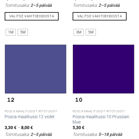
3,80 €
4,80 €
Toimitusaika:
2–5 päivää
Toimitusaika:
2–5 päivää
-
-
5,30 €
5,30 €
VALITSE VAIHTOEHDOISTA
VALITSE VAIHTOEHDOISTA
Tällä
Tällä
tuotteella
tuotteella
1M
5M
3M
5M
on
on
useampi
useampi
muunnelma.
muunnelma.
Voit
Voit
tehdä
tehdä
valinnat
valinnat
tuotteen
tuotteen
sivulla.
sivulla.
POSCA MAALITUSSIT IRTOTUSSIT
POSCA MAALITUSSIT IRTOTUSSIT
Posca maalitussi 10 Prussian
Posca maalitussi 12 violet
blue
Hintaluokka:
3,30
€
–
8,00
€
5,30
€
3,30 €
Toimitusaika:
2–5 päivää
Toimitusaika:
5–18 päivää
-