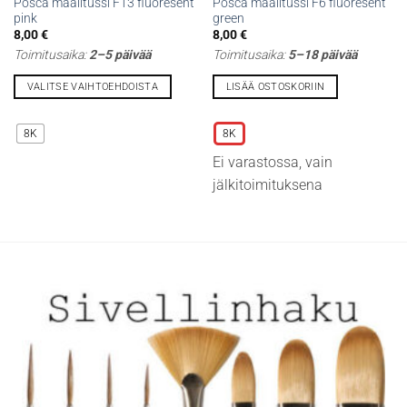
Posca maalitussi F13 fluoresent
Posca maalitussi F6 fluoresent
pink
green
8,00
€
8,00
€
Toimitusaika:
2–5 päivää
Toimitusaika:
5–18 päivää
VALITSE VAIHTOEHDOISTA
LISÄÄ OSTOSKORIIN
Tällä
Tällä
tuotteella
tuotteella
8K
8K
on
on
Ei varastossa, vain
useampi
useampi
muunnelma.
muunnelma.
jälkitoimituksena
Voit
Voit
tehdä
tehdä
valinnat
valinnat
tuotteen
tuotteen
sivulla.
sivulla.