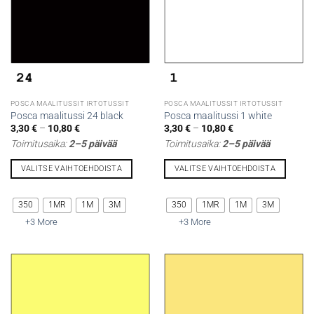
POSCA MAALITUSSIT IRTOTUSSIT
POSCA MAALITUSSIT IRTOTUSSIT
Posca maalitussi 24 black
Posca maalitussi 1 white
Hintaluokka:
Hintaluokka:
3,30
€
–
10,80
€
3,30
€
–
10,80
€
3,30 €
3,30 €
Toimitusaika:
2–5 päivää
Toimitusaika:
2–5 päivää
-
-
10,80 €
10,80 €
VALITSE VAIHTOEHDOISTA
VALITSE VAIHTOEHDOISTA
Tällä
Tällä
tuotteella
tuotteella
350
1MR
1M
3M
350
1MR
1M
3M
on
on
+3 More
+3 More
useampi
useampi
muunnelma.
muunnelma.
Voit
Voit
tehdä
tehdä
valinnat
valinnat
tuotteen
tuotteen