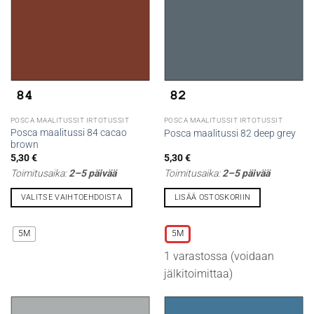
tehdä
tehdä
valinnat
valinnat
tuotteen
tuotteen
sivulla.
sivulla.
POSCA MAALITUSSIT IRTOTUSSIT
POSCA MAALITUSSIT IRTOTUSSIT
Posca maalitussi 84 cacao
Posca maalitussi 82 deep grey
brown
5,30
€
5,30
€
Toimitusaika:
2–5 päivää
Toimitusaika:
2–5 päivää
VALITSE VAIHTOEHDOISTA
LISÄÄ OSTOSKORIIN
Tällä
Tällä
tuotteella
tuotteella
5M
5M
on
on
1 varastossa (voidaan
useampi
useampi
muunnelma.
muunnelma.
jälkitoimittaa)
Voit
Voit
tehdä
tehdä