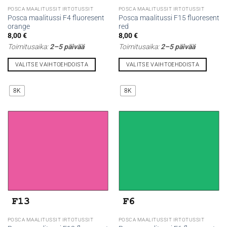
POSCA MAALITUSSIT IRTOTUSSIT
POSCA MAALITUSSIT IRTOTUSSIT
Posca maalitussi F4 fluoresent
Posca maalitussi F15 fluoresent
orange
red
8,00
€
8,00
€
Toimitusaika:
2–5 päivää
Toimitusaika:
2–5 päivää
VALITSE VAIHTOEHDOISTA
VALITSE VAIHTOEHDOISTA
Tällä
Tällä
tuotteella
tuotteella
8K
8K
on
on
useampi
useampi
muunnelma.
muunnelma.
Voit
Voit
tehdä
tehdä
valinnat
valinnat
tuotteen
tuotteen
sivulla.
sivulla.
POSCA MAALITUSSIT IRTOTUSSIT
POSCA MAALITUSSIT IRTOTUSSIT