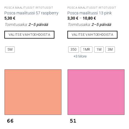
POSCA MAALITUSSIT IRTOTUSSIT
POSCA MAALITUSSIT IRTOTUSSIT
Posca maalitussi 57 raspberry
Posca maalitussi 13 pink
Hintaluokka:
5,30
€
3,30
€
–
10,80
€
3,30 €
Toimitusaika:
2–5 päivää
Toimitusaika:
2–5 päivää
-
10,80 €
VALITSE VAIHTOEHDOISTA
VALITSE VAIHTOEHDOISTA
Tällä
Tällä
tuotteella
tuotteella
5M
350
1MR
1M
3M
on
on
+3 More
useampi
useampi
muunnelma.
muunnelma.
Voit
Voit
tehdä
tehdä
valinnat
valinnat
tuotteen
tuotteen
sivulla.
sivulla.