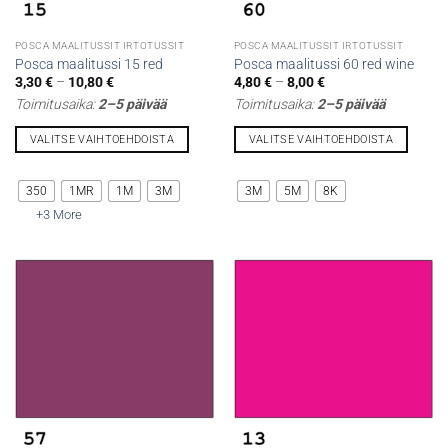
POSCA MAALITUSSIT IRTOTUSSIT
POSCA MAALITUSSIT IRTOTUSSIT
Posca maalitussi 15 red
Posca maalitussi 60 red wine
Hintaluokka:
Hintaluokka:
3,30
€
–
10,80
€
4,80
€
–
8,00
€
3,30 €
4,80 €
Toimitusaika:
2–5 päivää
Toimitusaika:
2–5 päivää
-
-
10,80 €
8,00 €
VALITSE VAIHTOEHDOISTA
VALITSE VAIHTOEHDOISTA
Tällä
Tällä
tuotteella
tuotteella
350
1MR
1M
3M
3M
5M
8K
on
on
+3 More
useampi
useampi
muunnelma.
muunnelma.
Voit
Voit
tehdä
tehdä
valinnat
valinnat
tuotteen
tuotteen
sivulla.
sivulla.