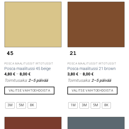
useampi
useampi
muunnelma.
muunnelma.
Voit
Voit
tehdä
tehdä
valinnat
valinnat
tuotteen
tuotteen
sivulla.
sivulla.
POSCA MAALITUSSIT IRTOTUSSIT
POSCA MAALITUSSIT IRTOTUSSIT
Posca maalitussi 45 beige
Posca maalitussi 21 brown
Hintaluokka:
Hintaluokka:
4,80
€
–
8,00
€
3,80
€
–
8,00
€
4,80 €
3,80 €
Toimitusaika:
2–5 päivää
Toimitusaika:
2–5 päivää
-
-
8,00 €
8,00 €
VALITSE VAIHTOEHDOISTA
VALITSE VAIHTOEHDOISTA
Tällä
Tällä
tuotteella
tuotteella
3M
5M
8K
1M
3M
5M
8K
on
on
useampi
useampi
muunnelma.
muunnelma.
Voit
Voit