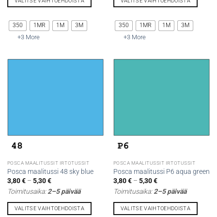
VALITSE VAIHTOEHDOISTA
VALITSE VAIHTOEHDOISTA
Tällä
Tällä
tuotteella
tuotteella
350
1MR
1M
3M
350
1MR
1M
3M
on
on
+3 More
+3 More
useampi
useampi
muunnelma.
muunnelma.
Voit
Voit
tehdä
tehdä
valinnat
valinnat
tuotteen
tuotteen
sivulla.
sivulla.
POSCA MAALITUSSIT IRTOTUSSIT
POSCA MAALITUSSIT IRTOTUSSIT
Posca maalitussi 48 sky blue
Posca maalitussi P6 aqua green
Hintaluokka:
Hintaluokka:
3,80
€
–
5,30
€
3,80
€
–
5,30
€
3,80 €
3,80 €
Toimitusaika:
2–5 päivää
Toimitusaika:
2–5 päivää
-
-
5,30 €
5,30 €
VALITSE VAIHTOEHDOISTA
VALITSE VAIHTOEHDOISTA