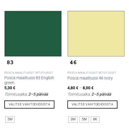
useampi
useampi
muunnelma.
muunnelma.
Voit
Voit
tehdä
tehdä
valinnat
valinnat
tuotteen
tuotteen
sivulla.
sivulla.
POSCA MAALITUSSIT IRTOTUSSIT
POSCA MAALITUSSIT IRTOTUSSIT
Posca maalitussi 83 English
Posca maalitussi 46 ivory
green
Hintaluokka:
5,30
€
4,80
€
–
8,00
€
4,80 €
Toimitusaika:
2–5 päivää
Toimitusaika:
2–5 päivää
-
8,00 €
VALITSE VAIHTOEHDOISTA
VALITSE VAIHTOEHDOISTA
Tällä
Tällä
tuotteella
tuotteella
5M
3M
5M
8K
on
on