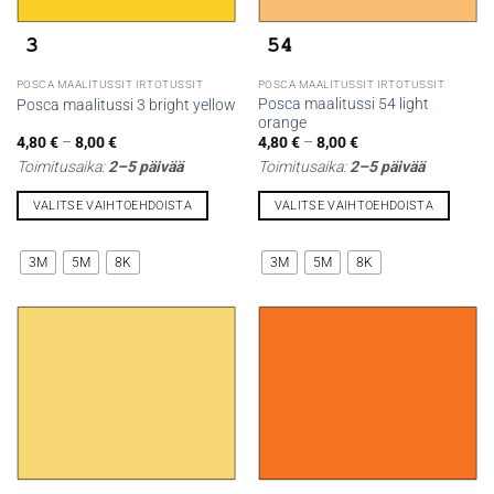
POSCA MAALITUSSIT IRTOTUSSIT
POSCA MAALITUSSIT IRTOTUSSIT
Posca maalitussi 54 light
Posca maalitussi 3 bright yellow
orange
Hintaluokka:
Hintaluokka:
4,80
€
–
8,00
€
4,80
€
–
8,00
€
4,80 €
4,80 €
Toimitusaika:
2–5 päivää
Toimitusaika:
2–5 päivää
-
-
8,00 €
8,00 €
VALITSE VAIHTOEHDOISTA
VALITSE VAIHTOEHDOISTA
Tällä
Tällä
tuotteella
tuotteella
3M
5M
8K
3M
5M
8K
on
on
useampi
useampi
muunnelma.
muunnelma.
Voit
Voit
tehdä
tehdä
valinnat
valinnat
tuotteen
tuotteen
sivulla.
sivulla.