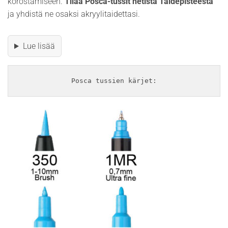
korostamiseen.
Tilaa Posca-tussit netistä Taidepisteestä
ja yhdistä ne osaksi akryylitaidettasi.
Lue lisää
Posca tussien kärjet: