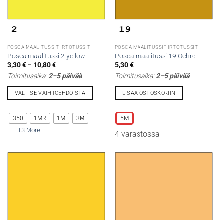
sivulla.
sivulla.
POSCA MAALITUSSIT IRTOTUSSIT
POSCA MAALITUSSIT IRTOTUSSIT
Posca maalitussi 2 yellow
Posca maalitussi 19 Ochre
Hintaluokka:
3,30
€
–
10,80
€
5,30
€
3,30 €
Toimitusaika:
2–5 päivää
Toimitusaika:
2–5 päivää
-
10,80 €
VALITSE VAIHTOEHDOISTA
LISÄÄ OSTOSKORIIN
Tällä
Tällä
tuotteella
tuotteella
350
1MR
1M
3M
5M
on
on
+3 More
4 varastossa
useampi
useampi
muunnelma.
muunnelma.
Voit
Voit
tehdä
tehdä
valinnat
valinnat
tuotteen
tuotteen
sivulla.
sivulla.