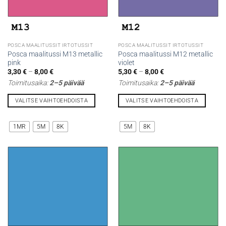
POSCA MAALITUSSIT IRTOTUSSIT
POSCA MAALITUSSIT IRTOTUSSIT
Posca maalitussi M13 metallic
Posca maalitussi M12 metallic
pink
violet
Hintaluokka:
Hintaluokka:
3,30
€
–
8,00
€
5,30
€
–
8,00
€
3,30 €
5,30 €
Toimitusaika:
2–5 päivää
Toimitusaika:
2–5 päivää
-
-
8,00 €
8,00 €
VALITSE VAIHTOEHDOISTA
VALITSE VAIHTOEHDOISTA
Tällä
Tällä
tuotteella
tuotteella
1MR
5M
8K
5M
8K
on
on
useampi
useampi
muunnelma.
muunnelma.
Voit
Voit
tehdä
tehdä
valinnat
valinnat
tuotteen
tuotteen
sivulla.
sivulla.