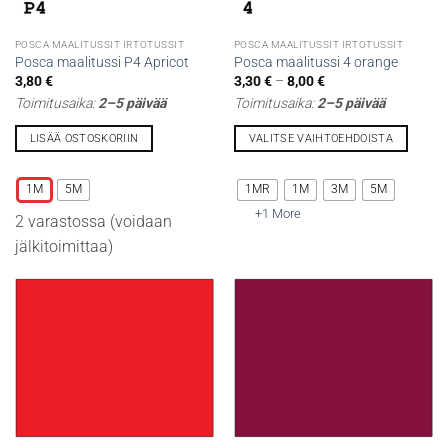
POSCA MAALITUSSIT IRTOTUSSIT
POSCA MAALITUSSIT IRTOTUSSIT
Posca maalitussi P4 Apricot
Posca maalitussi 4 orange
Hintaluokka:
3,80
€
3,30
€
–
8,00
€
3,30 €
Toimitusaika:
2–5 päivää
Toimitusaika:
2–5 päivää
-
8,00 €
LISÄÄ OSTOSKORIIN
VALITSE VAIHTOEHDOISTA
Tällä
Tällä
tuotteella
tuotteella
1M
5M
1MR
1M
3M
5M
on
on
+1 More
2 varastossa (voidaan
useampi
useampi
muunnelma.
muunnelma.
jälkitoimittaa)
Voit
Voit
tehdä
tehdä
valinnat
valinnat
tuotteen
tuotteen
sivulla.
sivulla.