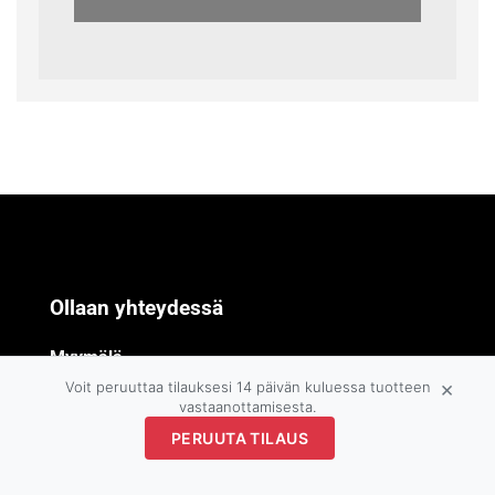
Ollaan yhteydessä
Myymälä
×
Voit peruuttaa tilauksesi 14 päivän kuluessa tuotteen
Sammontie 3
vastaanottamisesta.
PERUUTA TILAUS
Ulvila