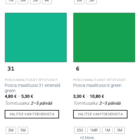
1M
3M
5M
8K
3M
5M
on
on
useampi
useampi
muunnelma.
muunnelma.
Voit
Voit
tehdä
tehdä
valinnat
valinnat
tuotteen
tuotteen
sivulla.
sivulla.
POSCA MAALITUSSIT IRTOTUSSIT
POSCA MAALITUSSIT IRTOTUSSIT
Posca maalitussi 31 emerald
Posca maalitussi 6 green
green
Hintaluokka:
Hintaluokka:
4,80
€
–
5,30
€
3,30
€
–
10,80
€
4,80 €
3,30 €
Toimitusaika:
2–5 päivää
Toimitusaika:
2–5 päivää
-
-
5,30 €
10,80 €
VALITSE VAIHTOEHDOISTA
VALITSE VAIHTOEHDOISTA
Tällä
Tällä
tuotteella
tuotteella
3M
5M
350
1MR
1M
3M
on
on
+3 More