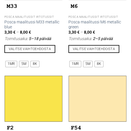
POSCA MAALITUSSIT IRTOTUSSIT
POSCA MAALITUSSIT IRTOTUSSIT
Posca maalitussi M33 metallic
Posca maalitussi M6 metallic
blue
green
Hintaluokka:
Hintaluokka:
3,30
€
–
8,00
€
3,30
€
–
8,00
€
3,30 €
3,30 €
Toimitusaika:
5–18 päivää
Toimitusaika:
2–5 päivää
-
-
8,00 €
8,00 €
VALITSE VAIHTOEHDOISTA
VALITSE VAIHTOEHDOISTA
Tällä
Tällä
tuotteella
tuotteella
1MR
5M
8K
1MR
5M
8K
on
on
useampi
useampi
muunnelma.
muunnelma.
Voit
Voit
tehdä
tehdä
valinnat
valinnat
tuotteen
tuotteen
sivulla.
sivulla.