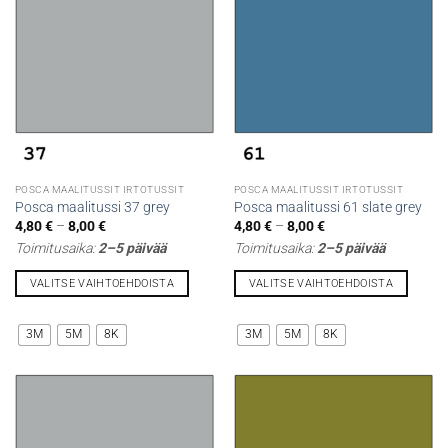
valinnat
valinnat
tuotteen
tuotteen
sivulla.
sivulla.
POSCA MAALITUSSIT IRTOTUSSIT
POSCA MAALITUSSIT IRTOTUSSIT
Posca maalitussi 37 grey
Posca maalitussi 61 slate grey
Hintaluokka:
Hintaluokka:
4,80
€
–
8,00
€
4,80
€
–
8,00
€
4,80 €
4,80 €
Toimitusaika:
2–5 päivää
Toimitusaika:
2–5 päivää
-
-
8,00 €
8,00 €
VALITSE VAIHTOEHDOISTA
VALITSE VAIHTOEHDOISTA
Tällä
Tällä
tuotteella
tuotteella
3M
5M
8K
3M
5M
8K
on
on
useampi
useampi
muunnelma.
muunnelma.
Voit
Voit
tehdä
tehdä