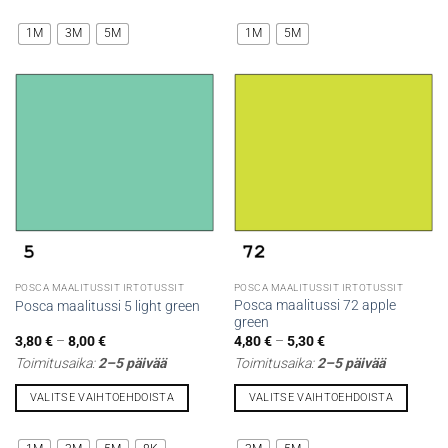
Tällä
Tällä
tuotteella
tuotteella
1M
3M
5M
1M
5M
on
on
useampi
useampi
muunnelma.
muunnelma.
Voit
Voit
tehdä
tehdä
valinnat
valinnat
tuotteen
tuotteen
sivulla.
sivulla.
POSCA MAALITUSSIT IRTOTUSSIT
POSCA MAALITUSSIT IRTOTUSSIT
Posca maalitussi 72 apple
Posca maalitussi 5 light green
green
Hintaluokka:
Hintaluokka:
3,80
€
–
8,00
€
4,80
€
–
5,30
€
3,80 €
4,80 €
Toimitusaika:
2–5 päivää
Toimitusaika:
2–5 päivää
-
-
8,00 €
5,30 €
VALITSE VAIHTOEHDOISTA
VALITSE VAIHTOEHDOISTA
Tällä
Tällä
tuotteella
tuotteella