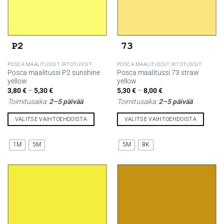
sivulla.
sivulla.
POSCA MAALITUSSIT IRTOTUSSIT
POSCA MAALITUSSIT IRTOTUSSIT
Posca maalitussi P2 sunshine
Posca maalitussi 73 straw
yellow
yellow
Hintaluokka:
Hintaluokka:
3,80
€
–
5,30
€
5,30
€
–
8,00
€
3,80 €
5,30 €
Toimitusaika:
2–5 päivää
Toimitusaika:
2–5 päivää
-
-
5,30 €
8,00 €
VALITSE VAIHTOEHDOISTA
VALITSE VAIHTOEHDOISTA
Tällä
Tällä
tuotteella
tuotteella
1M
5M
5M
8K
on
on
useampi
useampi
muunnelma.
muunnelma.
Voit
Voit
tehdä
tehdä
valinnat
valinnat
tuotteen
tuotteen