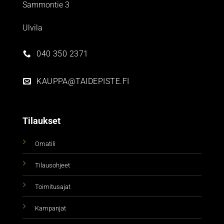
Sammontie 3
Ulvila
040 350 2371
KAUPPA@TAIDEPISTE.FI
Tilaukset
Omatili
Tilausohjeet
Toimitusajat
Kampanjat