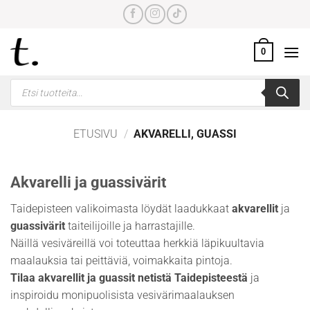
Skip
to
content
0
Products
search
ETUSIVU
/
AKVARELLI, GUASSI
Akvarelli ja guassivärit
Taidepisteen valikoimasta löydät laadukkaat
akvarellit
ja
guassivärit
taiteilijoille ja harrastajille.
Näillä vesiväreillä voi toteuttaa herkkiä läpikuultavia
maalauksia tai peittäviä, voimakkaita pintoja.
Tilaa akvarellit ja guassit netistä Taidepisteestä
ja
inspiroidu monipuolisista vesivärimaalauksen