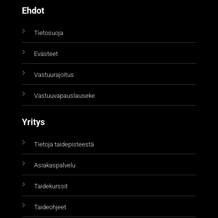
Ehdot
Tietosuoja
Evästeet
Vastuurajoitus
Vastuuvapauslauseke
Yritys
Tietoja taidepisteestä
Asiakaspalvelu
Taidekurssit
Taideohjeet