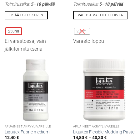
Toimitusaika:
5–18 päivää
Toimitusaika:
5–18 päivää
LISÄÄ OSTOSKORIIN
VALITSE VAIHTOEHDOISTA
Tällä
Tällä
tuotteella
tuotteella
250ml
237ml
on
on
Ei varastossa, vain
Varasto loppu
useampi
useampi
muunnelma.
muunnelma.
jälkitoimituksena
Voit
Voit
tehdä
tehdä
valinnat
valinnat
tuotteen
tuotteen
sivulla.
sivulla.
APUAINEET AKRYYLIVÄREILLE
APUAINEET AKRYYLIVÄREILLE
Liquitex Fabric medium
Liquitex Flexible Modeling Paste
Hintaluokka:
12,40
€
14,80
€
–
40,30
€