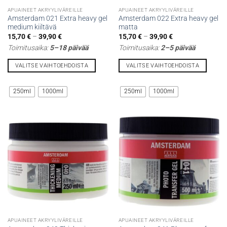
APUAINEET AKRYYLIVÄREILLE
APUAINEET AKRYYLIVÄREILLE
Amsterdam 021 Extra heavy gel
Amsterdam 022 Extra heavy gel
medium kiiltävä
matta
Hintaluokka:
Hintaluokka:
15,70
€
–
39,90
€
15,70
€
–
39,90
€
15,70 €
15,70 €
Toimitusaika:
5–18 päivää
Toimitusaika:
2–5 päivää
-
-
39,90 €
39,90 €
VALITSE VAIHTOEHDOISTA
VALITSE VAIHTOEHDOISTA
Tällä
Tällä
tuotteella
tuotteella
250ml
1000ml
250ml
1000ml
on
on
useampi
useampi
muunnelma.
muunnelma.
Voit
Voit
tehdä
tehdä
valinnat
valinnat
tuotteen
tuotteen
sivulla.
sivulla.
APUAINEET AKRYYLIVÄREILLE
APUAINEET AKRYYLIVÄREILLE