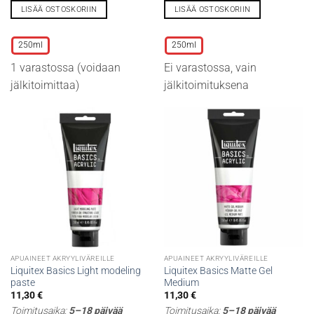
LISÄÄ OSTOSKORIIN
LISÄÄ OSTOSKORIIN
Tällä
Tällä
tuotteella
tuotteella
250ml
250ml
on
on
1 varastossa (voidaan
Ei varastossa, vain
useampi
useampi
muunnelma.
muunnelma.
jälkitoimittaa)
jälkitoimituksena
Voit
Voit
tehdä
tehdä
valinnat
valinnat
tuotteen
tuotteen
sivulla.
sivulla.
APUAINEET AKRYYLIVÄREILLE
APUAINEET AKRYYLIVÄREILLE
Liquitex Basics Light modeling
Liquitex Basics Matte Gel
paste
Medium
11,30
€
11,30
€
Toimitusaika:
5–18 päivää
Toimitusaika:
5–18 päivää