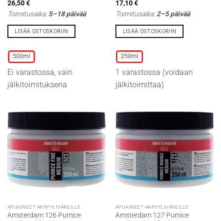
26,50
€
17,10
€
Toimitusaika:
5–18 päivää
Toimitusaika:
2–5 päivää
LISÄÄ OSTOSKORIIN
LISÄÄ OSTOSKORIIN
Tällä
Tällä
tuotteella
tuotteella
500ml
250ml
on
on
Ei varastossa, vain
1 varastossa (voidaan
useampi
useampi
muunnelma.
muunnelma.
jälkitoimituksena
jälkitoimittaa)
Voit
Voit
tehdä
tehdä
valinnat
valinnat
tuotteen
tuotteen
sivulla.
sivulla.
APUAINEET AKRYYLIVÄREILLE
APUAINEET AKRYYLIVÄREILLE
Amsterdam 126 Pumice
Amsterdam 127 Pumice