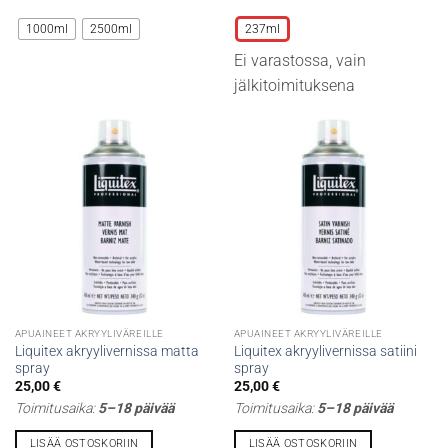
Tällä
Tällä
tuotteella
tuotteella
1000ml
2500ml
237ml
on
on
Ei varastossa, vain
useampi
useampi
muunnelma.
muunnelma.
jälkitoimituksena
Voit
Voit
tehdä
tehdä
valinnat
valinnat
tuotteen
tuotteen
sivulla.
sivulla.
APUAINEET AKRYYLIVÄREILLE
APUAINEET AKRYYLIVÄREILLE
Liquitex akryylivernissa matta
Liquitex akryylivernissa satiini
spray
spray
25,00
€
25,00
€
Toimitusaika:
5–18 päivää
Toimitusaika:
5–18 päivää
LISÄÄ OSTOSKORIIN
LISÄÄ OSTOSKORIIN