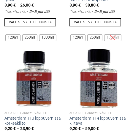
Hintaluokka:
Hintaluokka:
8,90
€
–
26,00
€
8,90
€
–
38,80
€
8,90 €
8,90 €
Toimitusaika:
2–5 päivää
Toimitusaika:
2–5 päivää
-
-
26,00 €
38,80 €
VALITSE VAIHTOEHDOISTA
VALITSE VAIHTOEHDOISTA
Tällä
Tällä
tuotteella
tuotteella
120ml
250ml
1000ml
120ml
250ml
1000ml
on
on
useampi
useampi
muunnelma.
muunnelma.
Voit
Voit
tehdä
tehdä
valinnat
valinnat
tuotteen
tuotteen
sivulla.
sivulla.
APUAINEET AKRYYLIVÄREILLE
APUAINEET AKRYYLIVÄREILLE
Amsterdam 113 loppuvernissa
Amsterdam 114 loppuvernissa
korkeakiilto
kiiltävä
Hintaluokka:
Hintaluokka:
9,20
€
–
23,90
€
9,20
€
–
59,00
€
9,20 €
9,20 €