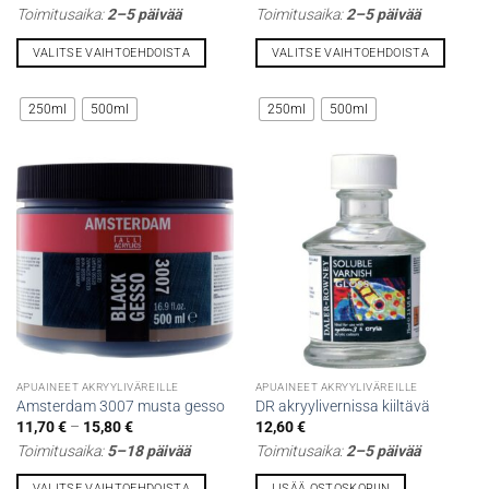
16,50 €
9,90 €
Toimitusaika:
2–5 päivää
Toimitusaika:
2–5 päivää
-
-
26,50 €
15,80 €
VALITSE VAIHTOEHDOISTA
VALITSE VAIHTOEHDOISTA
Tällä
Tällä
tuotteella
tuotteella
250ml
500ml
250ml
500ml
on
on
useampi
useampi
muunnelma.
muunnelma.
Voit
Voit
tehdä
tehdä
valinnat
valinnat
tuotteen
tuotteen
sivulla.
sivulla.
APUAINEET AKRYYLIVÄREILLE
APUAINEET AKRYYLIVÄREILLE
Amsterdam 3007 musta gesso
DR akryylivernissa kiiltävä
Hintaluokka:
11,70
€
–
15,80
€
12,60
€
11,70 €
Toimitusaika:
5–18 päivää
Toimitusaika:
2–5 päivää
-
15,80 €
VALITSE VAIHTOEHDOISTA
LISÄÄ OSTOSKORIIN