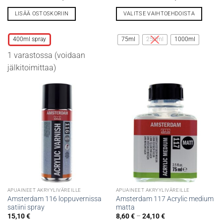
59,00 €
LISÄÄ OSTOSKORIIN
VALITSE VAIHTOEHDOISTA
Tällä
Tällä
tuotteella
tuotteella
400ml spray
75ml
250ml
1000ml
on
on
1 varastossa (voidaan
useampi
useampi
muunnelma.
muunnelma.
jälkitoimittaa)
Voit
Voit
tehdä
tehdä
valinnat
valinnat
tuotteen
tuotteen
sivulla.
sivulla.
APUAINEET AKRYYLIVÄREILLE
APUAINEET AKRYYLIVÄREILLE
Amsterdam 116 loppuvernissa
Amsterdam 117 Acrylic medium
satiini spray
matta
Hintaluokka:
15,10
€
8,60
€
–
24,10
€