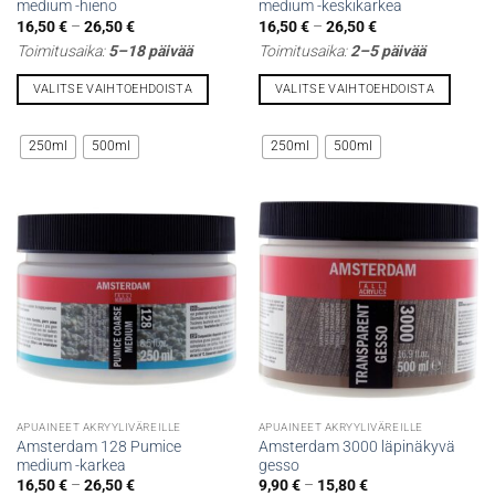
medium -hieno
medium -keskikarkea
Hintaluokka:
Hintaluokka:
16,50
€
–
26,50
€
16,50
€
–
26,50
€
16,50 €
16,50 €
Toimitusaika:
5–18 päivää
Toimitusaika:
2–5 päivää
-
-
26,50 €
26,50 €
VALITSE VAIHTOEHDOISTA
VALITSE VAIHTOEHDOISTA
Tällä
Tällä
tuotteella
tuotteella
250ml
500ml
250ml
500ml
on
on
useampi
useampi
muunnelma.
muunnelma.
Voit
Voit
tehdä
tehdä
valinnat
valinnat
tuotteen
tuotteen
sivulla.
sivulla.
APUAINEET AKRYYLIVÄREILLE
APUAINEET AKRYYLIVÄREILLE
Amsterdam 128 Pumice
Amsterdam 3000 läpinäkyvä
medium -karkea
gesso
Hintaluokka:
Hintaluokka:
16,50
€
–
26,50
€
9,90
€
–
15,80
€