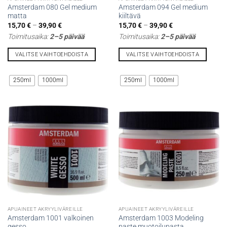
Amsterdam 080 Gel medium
Amsterdam 094 Gel medium
matta
kiiltävä
Hintaluokka:
Hintaluokka:
15,70
€
–
39,90
€
15,70
€
–
39,90
€
15,70 €
15,70 €
Toimitusaika:
2–5 päivää
Toimitusaika:
2–5 päivää
-
-
39,90 €
39,90 €
VALITSE VAIHTOEHDOISTA
VALITSE VAIHTOEHDOISTA
Tällä
Tällä
tuotteella
tuotteella
250ml
1000ml
250ml
1000ml
on
on
useampi
useampi
muunnelma.
muunnelma.
Voit
Voit
tehdä
tehdä
valinnat
valinnat
tuotteen
tuotteen
sivulla.
sivulla.
APUAINEET AKRYYLIVÄREILLE
APUAINEET AKRYYLIVÄREILLE
Amsterdam 1001 valkoinen
Amsterdam 1003 Modeling
gesso
paste muotoilupasta