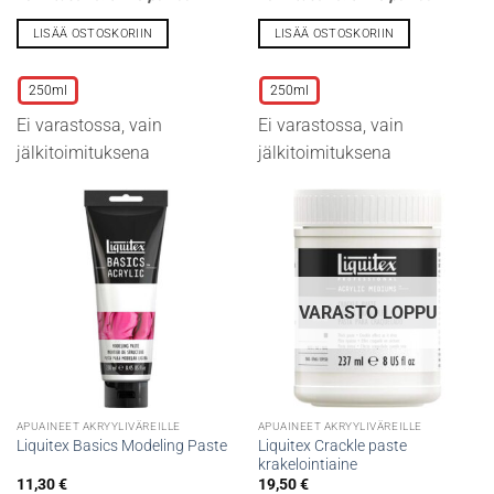
LISÄÄ OSTOSKORIIN
LISÄÄ OSTOSKORIIN
Tällä
Tällä
tuotteella
tuotteella
250ml
250ml
on
on
Ei varastossa, vain
Ei varastossa, vain
useampi
useampi
muunnelma.
muunnelma.
jälkitoimituksena
jälkitoimituksena
Voit
Voit
tehdä
tehdä
valinnat
valinnat
tuotteen
tuotteen
sivulla.
sivulla.
VARASTO LOPPU
APUAINEET AKRYYLIVÄREILLE
APUAINEET AKRYYLIVÄREILLE
Liquitex Crackle paste
Liquitex Basics Modeling Paste
krakelointiaine
11,30
€
19,50
€