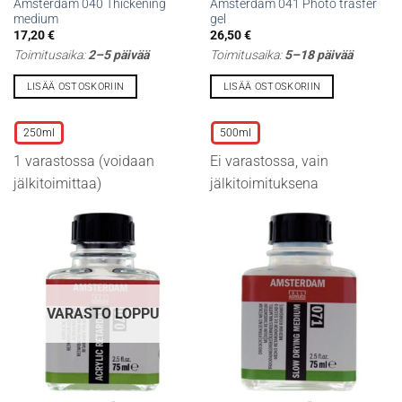
Amsterdam 040 Thickening
Amsterdam 041 Photo trasfer
medium
gel
17,20
€
26,50
€
Toimitusaika:
2–5 päivää
Toimitusaika:
5–18 päivää
LISÄÄ OSTOSKORIIN
LISÄÄ OSTOSKORIIN
Tällä
Tällä
tuotteella
tuotteella
250ml
500ml
on
on
1 varastossa (voidaan
Ei varastossa, vain
useampi
useampi
muunnelma.
muunnelma.
jälkitoimittaa)
jälkitoimituksena
Voit
Voit
tehdä
tehdä
valinnat
valinnat
tuotteen
tuotteen
sivulla.
sivulla.
VARASTO LOPPU