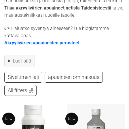
mahdollisuuksia ja luo uusia pintoja, rakenteita ja efektejä.
Tilaa akryylivärien apuaineet netistä Taidepisteestä
ja vie
maalaustekniikkasi uudelle tasolle.
👉 Haluatko syventyä aiheeseen? Lue blogistamme
kattava opas:
Akryylivärien apuaineiden perusteet
.
Lue lisää
Siveltimen laji
apuaineen ominaisuus
All filters
New
New