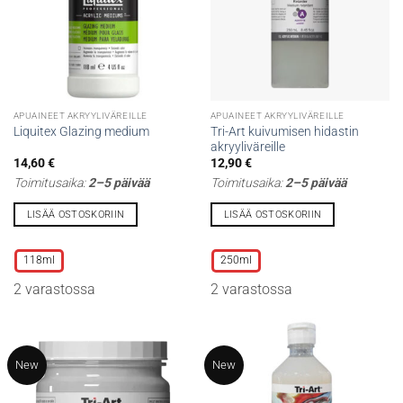
APUAINEET AKRYYLIVÄREILLE
APUAINEET AKRYYLIVÄREILLE
Tri-Art kuivumisen hidastin
Liquitex Glazing medium
akryyliväreille
14,60
€
12,90
€
Toimitusaika:
2–5 päivää
Toimitusaika:
2–5 päivää
LISÄÄ OSTOSKORIIN
LISÄÄ OSTOSKORIIN
Tällä
Tällä
tuotteella
tuotteella
118ml
250ml
on
on
2 varastossa
2 varastossa
useampi
useampi
muunnelma.
muunnelma.
Voit
Voit
tehdä
tehdä
New
New
valinnat
valinnat
tuotteen
tuotteen