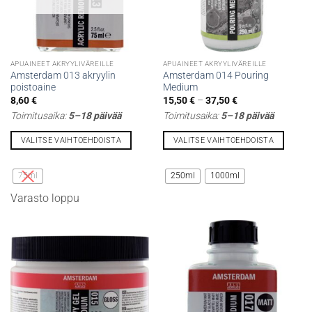
APUAINEET AKRYYLIVÄREILLE
APUAINEET AKRYYLIVÄREILLE
Amsterdam 013 akryylin
Amsterdam 014 Pouring
poistoaine
Medium
Hintaluokka:
8,60
€
15,50
€
–
37,50
€
15,50 €
Toimitusaika:
5–18 päivää
Toimitusaika:
5–18 päivää
-
37,50 €
VALITSE VAIHTOEHDOISTA
VALITSE VAIHTOEHDOISTA
Tällä
Tällä
tuotteella
tuotteella
75ml
250ml
1000ml
on
on
Varasto loppu
useampi
useampi
muunnelma.
muunnelma.
Voit
Voit
tehdä
tehdä
valinnat
valinnat
tuotteen
tuotteen
sivulla.
sivulla.