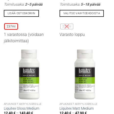
Toimitusaika:
2–5 päivää
Toimitusaika:
5–18 päivää
LISÄÄ OSTOSKORIIN
VALITSE VAIHTOEHDOISTA
Tällä
Tällä
tuotteella
tuotteella
237ml
237ml
on
on
1 varastossa (voidaan
Varasto loppu
useampi
useampi
muunnelma.
muunnelma.
jälkitoimittaa)
Voit
Voit
tehdä
tehdä
valinnat
valinnat
tuotteen
tuotteen
sivulla.
sivulla.
APUAINEET AKRYYLIVÄREILLE
APUAINEET AKRYYLIVÄREILLE
Liquitex Gloss Medium
Liquitex Matt Medium
Hintaluokka:
Hintaluokka:
12,40
€
–
143,40
€
12,40
€
–
47,90
€