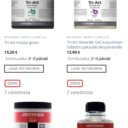
sivulla.
sivulla.
APUAINEET AKRYYLIVÄREILLE
APUAINEET AKRYYLIVÄREILLE
Tri-Art Retarder Gel, kuivumisen
Tri-Art musta gesso
hidastin paksuille akryyliväreille
15,20
€
12,90
€
Toimitusaika:
2–5 päivää
Toimitusaika:
2–5 päivää
LISÄÄ OSTOSKORIIN
LISÄÄ OSTOSKORIIN
Tällä
Tällä
tuotteella
tuotteella
250ml
250ml
on
on
2 varastossa
2 varastossa
useampi
useampi
muunnelma.
muunnelma.
Voit
Voit
tehdä
tehdä
valinnat
valinnat
tuotteen
tuotteen