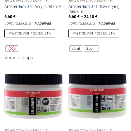
APUAINEET AKRYYLIVÄREILLE
APUAINEET AKRYYLIVÄREILLE
Amsterdam 071 Slow drying
Amsterdam 070 Acrylic retarder
medium
Hintaluokka:
8,60
€
8,60
€
–
24,10
€
8,60 €
Toimitusaika:
5–18 päivää
Toimitusaika:
5–18 päivää
-
24,10 €
VALITSE VAIHTOEHDOISTA
VALITSE VAIHTOEHDOISTA
Tällä
Tällä
tuotteella
tuotteella
75ml
75ml
250ml
on
on
Varasto loppu
useampi
useampi
muunnelma.
muunnelma.
Voit
Voit
tehdä
tehdä
valinnat
valinnat
tuotteen
tuotteen
sivulla.
sivulla.
APUAINEET AKRYYLIVÄREILLE
APUAINEET AKRYYLIVÄREILLE