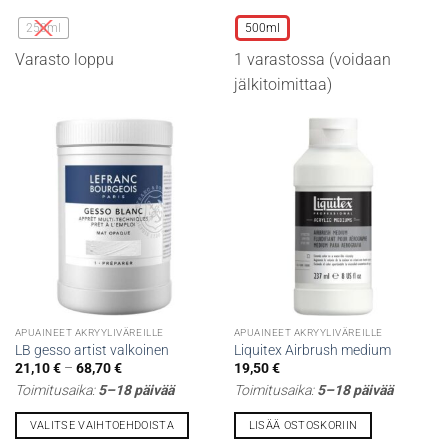
tuotteella
tuotteella
250ml
500ml
on
on
Varasto loppu
1 varastossa (voidaan
useampi
useampi
muunnelma.
muunnelma.
jälkitoimittaa)
Voit
Voit
tehdä
tehdä
valinnat
valinnat
tuotteen
tuotteen
sivulla.
sivulla.
APUAINEET AKRYYLIVÄREILLE
APUAINEET AKRYYLIVÄREILLE
LB gesso artist valkoinen
Liquitex Airbrush medium
Hintaluokka:
21,10
€
–
68,70
€
19,50
€
21,10 €
Toimitusaika:
5–18 päivää
Toimitusaika:
5–18 päivää
-
68,70 €
VALITSE VAIHTOEHDOISTA
LISÄÄ OSTOSKORIIN