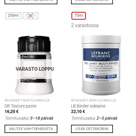
Tällä
Tällä
tuotteella
tuotteella
250ml
500ml
75ml
on
on
2 varastossa
useampi
useampi
muunnelma.
muunnelma.
Voit
Voit
tehdä
tehdä
valinnat
valinnat
tuotteen
tuotteen
sivulla.
sivulla.
VARASTO LOPPU
APUAINEET AKRYYLIVÄREILLE
APUAINEET AKRYYLIVÄREILLE
DR Texture paste
LB Binder sideaine
16,20
€
22,10
€
Toimitusaika:
5–18 päivää
Toimitusaika:
2–5 päivää
VALITSE VAIHTOEHDOISTA
LISÄÄ OSTOSKORIIN
Tällä
Tällä