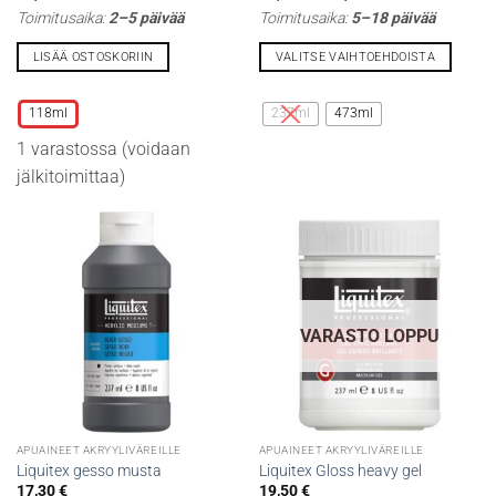
17,00 €
Toimitusaika:
2–5 päivää
Toimitusaika:
5–18 päivää
-
24,60 €
LISÄÄ OSTOSKORIIN
VALITSE VAIHTOEHDOISTA
Tällä
Tällä
tuotteella
tuotteella
118ml
237ml
473ml
on
on
1 varastossa (voidaan
useampi
useampi
muunnelma.
muunnelma.
jälkitoimittaa)
Voit
Voit
tehdä
tehdä
valinnat
valinnat
tuotteen
tuotteen
sivulla.
sivulla.
VARASTO LOPPU
APUAINEET AKRYYLIVÄREILLE
APUAINEET AKRYYLIVÄREILLE
Liquitex gesso musta
Liquitex Gloss heavy gel
17,30
€
19,50
€