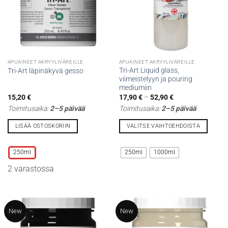
sivulla.
sivulla.
APUAINEET AKRYYLIVÄREILLE
APUAINEET AKRYYLIVÄREILLE
Tri-Art Liquid glass,
Tri-Art läpinäkyvä gesso
viimeistelyyn ja pouring
mediumiin
Hintaluokka:
15,20
€
17,90
€
–
52,90
€
17,90 €
Toimitusaika:
2–5 päivää
Toimitusaika:
2–5 päivää
-
52,90 €
LISÄÄ OSTOSKORIIN
VALITSE VAIHTOEHDOISTA
Tällä
Tällä
tuotteella
tuotteella
250ml
250ml
1000ml
on
on
2 varastossa
useampi
useampi
muunnelma.
muunnelma.
Voit
Voit
tehdä
tehdä
New
New
valinnat
valinnat
tuotteen
tuotteen