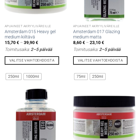
APUAINEET AKRYYLIVÄREILLE
APUAINEET AKRYYLIVÄREILLE
Amsterdam 015 Heavy gel
Amsterdam 017 Glazing
medium kiiltävä
medium matta
Hintaluokka:
Hintaluokka:
15,70
€
–
39,90
€
8,60
€
–
23,10
€
15,70 €
8,60 €
Toimitusaika:
2–5 päivää
Toimitusaika:
2–5 päivää
-
-
39,90 €
23,10 €
VALITSE VAIHTOEHDOISTA
VALITSE VAIHTOEHDOISTA
Tällä
Tällä
tuotteella
tuotteella
250ml
1000ml
75ml
250ml
on
on
useampi
useampi
muunnelma.
muunnelma.
Voit
Voit
tehdä
tehdä
valinnat
valinnat
tuotteen
tuotteen
sivulla.
sivulla.