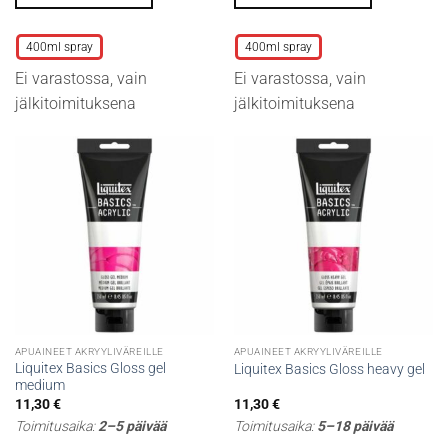
Tällä
Tällä
tuotteella
tuotteella
400ml spray
400ml spray
on
on
Ei varastossa, vain
Ei varastossa, vain
useampi
useampi
muunnelma.
muunnelma.
jälkitoimituksena
jälkitoimituksena
Voit
Voit
tehdä
tehdä
valinnat
valinnat
tuotteen
tuotteen
sivulla.
sivulla.
APUAINEET AKRYYLIVÄREILLE
APUAINEET AKRYYLIVÄREILLE
Liquitex Basics Gloss gel
Liquitex Basics Gloss heavy gel
medium
11,30
€
11,30
€
Toimitusaika:
2–5 päivää
Toimitusaika:
5–18 päivää