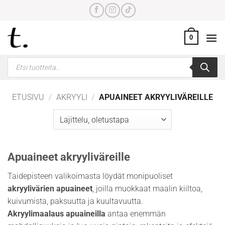
Skip
to
content
0
Products
search
ETUSIVU
/
AKRYYLI
/
APUAINEET AKRYYLIVÄREILLE
Apuaineet akryyliväreille
Taidepisteen valikoimasta löydät monipuoliset
akryylivärien apuaineet
, joilla muokkaat maalin kiiltoa,
kuivumista, paksuutta ja kuultavuutta.
Akryylimaalaus apuaineilla
antaa enemmän