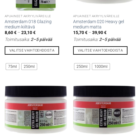
APUAINEET AKRYYLIVÄREILLE
APUAINEET AKRYYLIVÄREILLE
Amsterdam 018 Glazing
Amsterdam 020 Heavy gel
medium kiiltävä
medium matta
Hintaluokka:
Hintaluokka:
8,60
€
–
23,10
€
15,70
€
–
39,90
€
8,60 €
15,70 €
Toimitusaika:
2–5 päivää
Toimitusaika:
2–5 päivää
-
-
23,10 €
39,90 €
VALITSE VAIHTOEHDOISTA
VALITSE VAIHTOEHDOISTA
Tällä
Tällä
tuotteella
tuotteella
75ml
250ml
250ml
1000ml
on
on
useampi
useampi
muunnelma.
muunnelma.
Voit
Voit
tehdä
tehdä
valinnat
valinnat
tuotteen
tuotteen
sivulla.
sivulla.