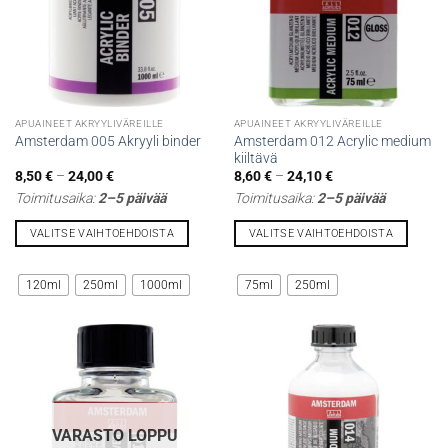
sivulla.
sivulla.
APUAINEET AKRYYLIVÄREILLE
APUAINEET AKRYYLIVÄREILLE
Amsterdam 012 Acrylic medium
Amsterdam 005 Akryyli binder
kiiltävä
Hintaluokka:
Hintaluokka:
8,50
€
–
24,00
€
8,60
€
–
24,10
€
8,50 €
8,60 €
Toimitusaika:
2–5 päivää
Toimitusaika:
2–5 päivää
-
-
24,00 €
24,10 €
VALITSE VAIHTOEHDOISTA
VALITSE VAIHTOEHDOISTA
Tällä
Tällä
tuotteella
tuotteella
120ml
250ml
1000ml
75ml
250ml
on
on
useampi
useampi
muunnelma.
muunnelma.
Voit
Voit
tehdä
tehdä
valinnat
valinnat
tuotteen
tuotteen
VARASTO LOPPU
sivulla.
sivulla.