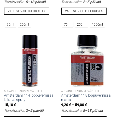
Toimitusaika:
5–18 päivää
Toimitusaika:
2–5 päivää
-
-
23,90 €
59,00 €
VALITSE VAIHTOEHDOISTA
VALITSE VAIHTOEHDOISTA
Tällä
Tällä
tuotteella
tuotteella
75ml
250ml
75ml
250ml
1000ml
on
on
useampi
useampi
muunnelma.
muunnelma.
Voit
Voit
tehdä
tehdä
valinnat
valinnat
tuotteen
tuotteen
sivulla.
sivulla.
APUAINEET AKRYYLIVÄREILLE
APUAINEET AKRYYLIVÄREILLE
Amsterdam 114 loppuvernissa
Amsterdam 115 loppuvernissa
kiiltävä spray
matta
Hintaluokka:
15,10
€
9,20
€
–
59,00
€
9,20 €
Toimitusaika:
2–5 päivää
Toimitusaika:
5–18 päivää
-
59,00 €