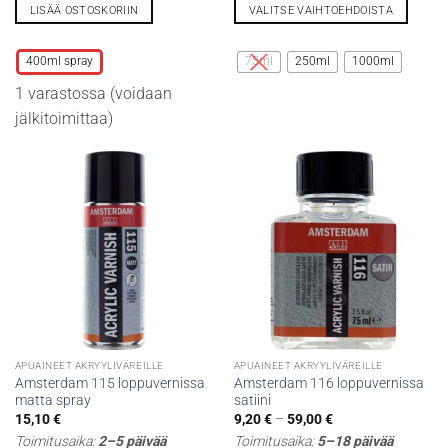
LISÄÄ OSTOSKORIIN
VALITSE VAIHTOEHDOISTA
Tällä
Tällä
tuotteella
tuotteella
400ml spray
75ml
250ml
1000ml
on
on
1 varastossa (voidaan
useampi
useampi
muunnelma.
muunnelma.
jälkitoimittaa)
Voit
Voit
tehdä
tehdä
valinnat
valinnat
tuotteen
tuotteen
sivulla.
sivulla.
APUAINEET AKRYYLIVÄREILLE
APUAINEET AKRYYLIVÄREILLE
Amsterdam 115 loppuvernissa
Amsterdam 116 loppuvernissa
matta spray
satiini
Hintaluokka:
15,10
€
9,20
€
–
59,00
€
9,20 €
Toimitusaika:
2–5 päivää
Toimitusaika:
5–18 päivää
-