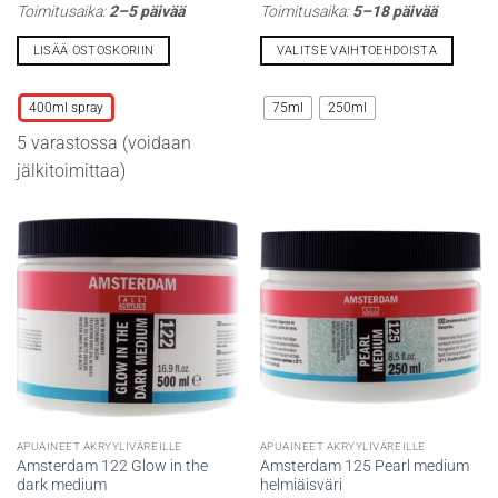
8,60 €
Toimitusaika:
2–5 päivää
Toimitusaika:
5–18 päivää
-
24,10 €
LISÄÄ OSTOSKORIIN
VALITSE VAIHTOEHDOISTA
Tällä
Tällä
tuotteella
tuotteella
400ml spray
75ml
250ml
on
on
5 varastossa (voidaan
useampi
useampi
muunnelma.
muunnelma.
jälkitoimittaa)
Voit
Voit
tehdä
tehdä
valinnat
valinnat
tuotteen
tuotteen
sivulla.
sivulla.
APUAINEET AKRYYLIVÄREILLE
APUAINEET AKRYYLIVÄREILLE
Amsterdam 122 Glow in the
Amsterdam 125 Pearl medium
dark medium
helmiäisväri