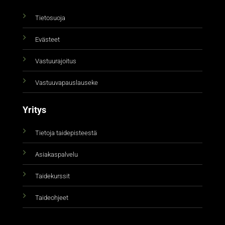
Tietosuoja
Evästeet
Vastuurajoitus
Vastuuvapauslauseke
Yritys
Tietoja taidepisteestä
Asiakaspalvelu
Taidekurssit
Taideohjeet