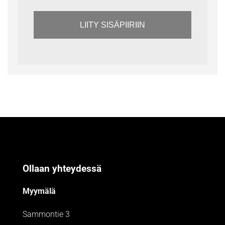
LIITY SISÄPIIRIIN
Ollaan yhteydessä
Myymälä
Sammontie 3