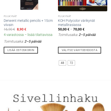
PUUKYNÄT
PUUKYNÄT
Derwent metallic pencils + 15cm
KOH Polycolor värikynät
viivain
metallirasiassa
Alkuperäinen
Nykyinen
Hintaluokka:
16,90
€
8,90
€
50,00
€
–
70,00
€
hinta
hinta
50,00 €
4 varastossa – lisää tilattavissa
Toimitusaika:
2–5 päivää
oli:
on:
-
16,90 €.
8,90 €.
70,00 €
Toimitusaika:
2–5 päivää
LISÄÄ OSTOSKORIIN
VALITSE VAIHTOEHDOISTA
Tällä
tuotteella
48
72
on
useampi
muunnelma.
Voit
tehdä
valinnat
tuotteen
sivulla.