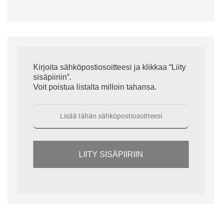
Kirjoita sähköpostiosoitteesi ja klikkaa “Liity
sisäpiiriin”.
Voit poistua listalta milloin tahansa.
LIITY SISÄPIIRIIN