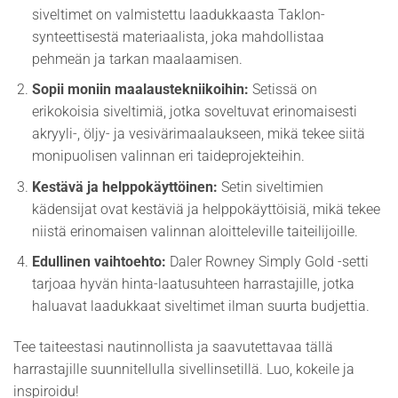
siveltimet on valmistettu laadukkaasta Taklon-
synteettisestä materiaalista, joka mahdollistaa
pehmeän ja tarkan maalaamisen.
Sopii moniin maalaustekniikoihin:
Setissä on
erikokoisia siveltimiä, jotka soveltuvat erinomaisesti
akryyli-, öljy- ja vesivärimaalaukseen, mikä tekee siitä
monipuolisen valinnan eri taideprojekteihin.
Kestävä ja helppokäyttöinen:
Setin siveltimien
kädensijat ovat kestäviä ja helppokäyttöisiä, mikä tekee
niistä erinomaisen valinnan aloitteleville taiteilijoille.
Edullinen vaihtoehto:
Daler Rowney Simply Gold -setti
tarjoaa hyvän hinta-laatusuhteen harrastajille, jotka
haluavat laadukkaat siveltimet ilman suurta budjettia.
Tee taiteestasi nautinnollista ja saavutettavaa tällä
harrastajille suunnitellulla sivellinsetillä. Luo, kokeile ja
inspiroidu!