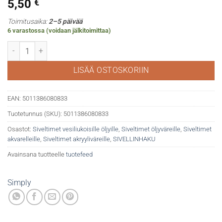
5,50
€
Toimitusaika:
2–5 päivää
6 varastossa (voidaan jälkitoimittaa)
DR Simply Gold Taklon 4 sivellintä määrä
LISÄÄ OSTOSKORIIN
EAN:
5011386080833
Tuotetunnus (SKU):
5011386080833
Osastot:
Siveltimet vesiliukoisille öljyille
,
Siveltimet öljyväreille
,
Siveltimet
akvarelleille
,
Siveltimet akryyliväreille
,
SIVELLINHAKU
Avainsana tuotteelle
tuotefeed
Simply