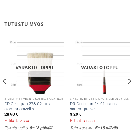
TUTUSTU MYÖS
VARASTO LOPPU
VARASTO LOPPU
SIVELTIMET VESILIUKOISILLE ÖLJYILLE
SIVELTIMET VESILIUKOISILLE ÖLJYILLE
DR Georgian 278-02 latta
DR Georgian 24-01 pyöreä
sianharjasivellin
sianharjasivellin
28,90
€
8,20
€
Ei tilattavissa
Ei tilattavissa
Toimitusaika:
5–18 päivää
Toimitusaika:
5–18 päivää