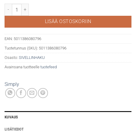
DR Simply keinokuituinen sivellinsetti 5 sivellintä määrä
LISÄÄ OSTOSKORIIN
EAN:
5011386080796
Tuotetunnus (SKU):
5011386080796
Osasto:
SIVELLINHAKU
Avainsana tuotteelle
tuotefeed
Simply
KUVAUS
LISÄTIEDOT