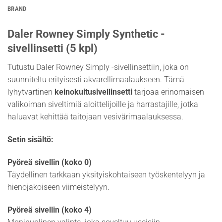
BRAND
Daler Rowney Simply Synthetic -
sivellinsetti (5 kpl)
Tutustu Daler Rowney Simply -sivellinsettiin, joka on
suunniteltu erityisesti akvarellimaalaukseen. Tämä
lyhytvartinen
keinokuitusivellinsetti
tarjoaa erinomaisen
valikoiman siveltimiä aloittelijoille ja harrastajille, jotka
haluavat kehittää taitojaan vesivärimaalauksessa.
Setin sisältö:
Pyöreä sivellin (koko 0)
Täydellinen tarkkaan yksityiskohtaiseen työskentelyyn ja
hienojakoiseen viimeistelyyn.
Pyöreä sivellin (koko 4)