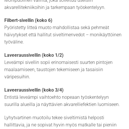
Monipuolinen valinta, joka soveltuu useisiin
akvarellitekniikoihin ja tarkempaan työskentelyyn.
Filbert-sivellin (koko 6)
Pyöristetty litteä muoto mahdollistaa sekä pehmeät
häivytykset että hallitut siveltimenvedot – monikäyttöinen
työväline.
Laveeraussivellin (koko 1/2)
Leveämpi sivellin sopii erinomaisesti suurten pintojen
maalaamiseen, taustojen tekemiseen ja tasaisiin
väripesuihin.
Laveeraussivellin (koko 3/4)
Entistä leveämpi vaihtoehto nopeaan työskentelyyn
suurilla alueilla ja näyttävien akvarelliefektien luomiseen.
Lyhytvartinen muotoilu tekee siveltimistä helposti
hallittavia, ja ne sopivat hyvin myös matkalle tai pieniin