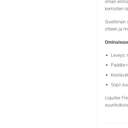
ilman erill
kerrosten r
Siveltimen 
otteen ja m
Ominaisuud
Leveys: 
Paddle-m
Kestävät
Sopii su
Liquitex Fr
suurikokois