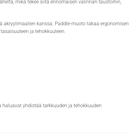
läheltä, mikä tekee siitä erinomaisen valinnan taustoihin,
töä akryylimaalien kanssa. Paddle-muoto takaa ergonomisen
 tasaisuuteen ja tehokkuuteen.
otka haluavat yhdistää tarkkuuden ja tehokkuuden