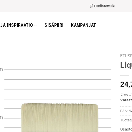
🛒
Uudistettu kassa
– nopeam
JA INSPIRAATIO
SISÄPIIRI
KAMPANJAT
ETUSI
Liq
24
Toimit
Varast
EAN:
9
Tuotet
Osasto