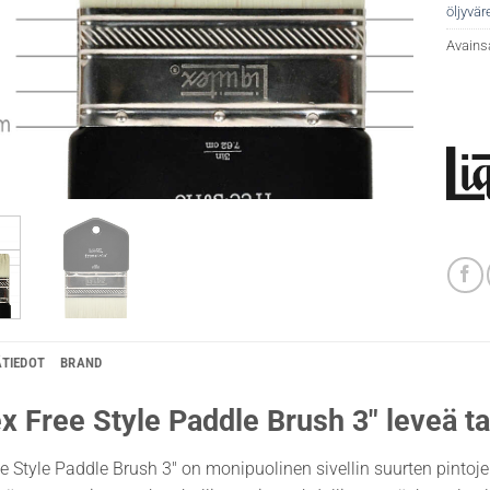
öljyväre
Avains
ÄTIEDOT
BRAND
ex Free Style Paddle Brush 3″ leveä ta
ee Style Paddle Brush 3″ on monipuolinen sivellin suurten pin