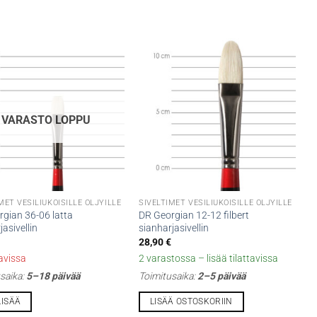
VARASTO LOPPU
MET VESILIUKOISILLE ÖLJYILLE
SIVELTIMET VESILIUKOISILLE ÖLJYILLE
gian 36-06 latta
DR Georgian 12-12 filbert
jasivellin
sianharjasivellin
28,90
€
tavissa
2 varastossa – lisää tilattavissa
saika:
5–18 päivää
Toimitusaika:
2–5 päivää
LISÄÄ
LISÄÄ OSTOSKORIIN