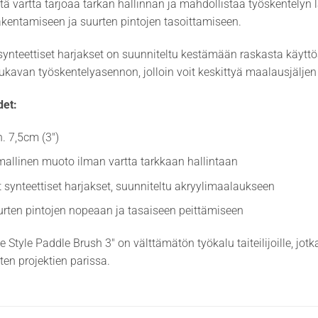
istä vartta tarjoaa tarkan hallinnan ja mahdollistaa työskentelyn 
akentamiseen ja suurten pintojen tasoittamiseen.
synteettiset harjakset on suunniteltu kestämään raskasta käyt
ukavan työskentelyasennon, jolloin voit keskittyä maalausjäljen
et:
n. 7,5cm (3″)
allinen muoto ilman vartta tarkkaan hallintaan
 synteettiset harjakset, suunniteltu akryylimaalaukseen
urten pintojen nopeaan ja tasaiseen peittämiseen
ee Style Paddle Brush 3″ on välttämätön työkalu taiteilijoille, j
ten projektien parissa.