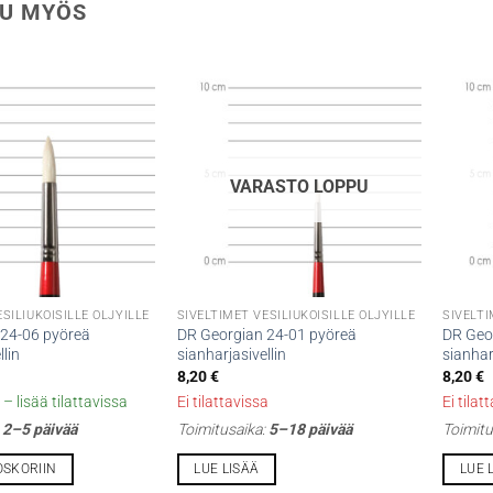
U MYÖS
VARASTO LOPPU
SILIUKOISILLE ÖLJYILLE
SIVELTIMET VESILIUKOISILLE ÖLJYILLE
SIVELTI
 24-06 pyöreä
DR Georgian 24-01 pyöreä
DR Geor
llin
sianharjasivellin
sianhar
8,20
€
8,20
€
– lisää tilattavissa
Ei tilattavissa
Ei tilat
:
2–5 päivää
Toimitusaika:
5–18 päivää
Toimitu
OSKORIIN
LUE LISÄÄ
LUE 