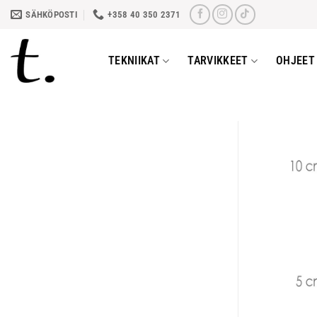
Skip
SÄHKÖPOSTI
+358 40 350 2371
to
content
TEKNIIKAT
TARVIKKEET
OHJEET 