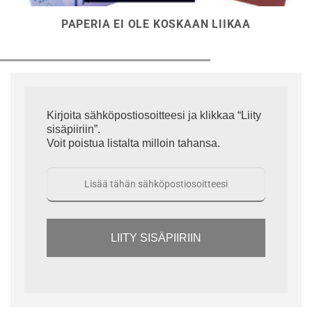
PAPERIA EI OLE KOSKAAN LIIKAA
Kirjoita sähköpostiosoitteesi ja klikkaa “Liity
sisäpiiriin”.
Voit poistua listalta milloin tahansa.
LIITY SISÄPIIRIIN