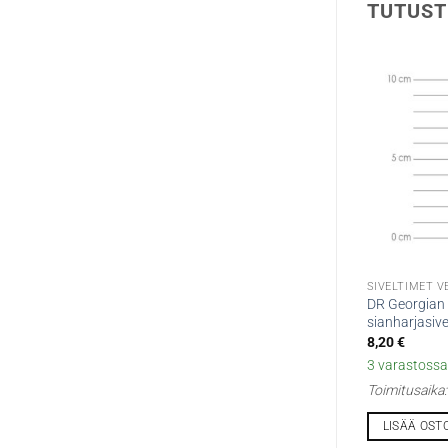
TUTUST
SIVELTIMET VE
DR Georgian
sianharjasive
8,20
€
3 varastossa 
Toimitusaika
LISÄÄ OST