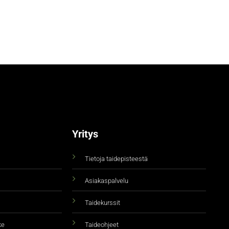
Yritys
Tietoja taidepisteestä
Asiakaspalvelu
Taidekurssit
ke
Taideohjeet