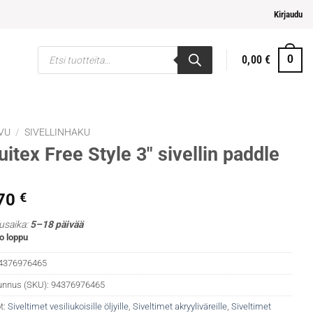
pi ja helpompi maksaminen
Kirjaudu
Products
0,00
€
0
search
VU
/
SIVELLINHAKU
uitex Free Style 3″ sivellin paddle
,70
€
usaika:
5–18 päivää
o loppu
4376976465
unnus (SKU):
94376976465
t:
Siveltimet vesiliukoisille öljyille
,
Siveltimet akryyliväreille
,
Siveltimet