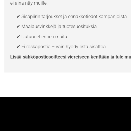
ei aina näy muille.
✔ Sisäpiirin tarjoukset ja ennakkotiedot kampanjoista
✔ Maalausvinkkejä ja tuotesuosituksia
✔ Uutuudet ennen muita
✔ Ei roskapostia – vain hyödyllistä sisältöä
Lisää sähköpostiosoitteesi viereiseen kenttään ja tule m