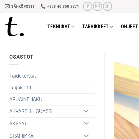
Skip
SÄHKÖPOSTI
+358 40 350 2371
to
content
TEKNIIKAT
TARVIKKEET
OHJEET 
OSASTOT
Taidekurssit
lahjakortit
APUAINEHAKU
AKVARELLI, GUASSI
AKRYYLI
GRAFIIKKA