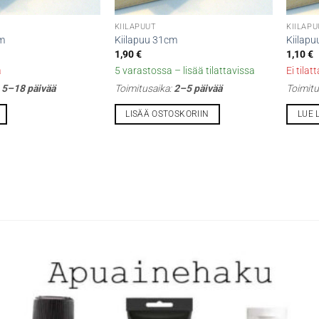
KIILAPUUT
KIILAP
cm
Kiilapuu 31cm
Kiilap
1,90
€
1,10
€
a
5 varastossa – lisää tilattavissa
Ei tilat
:
5–18 päivää
Toimitusaika:
2–5 päivää
Toimitu
LISÄÄ OSTOSKORIIN
LUE 