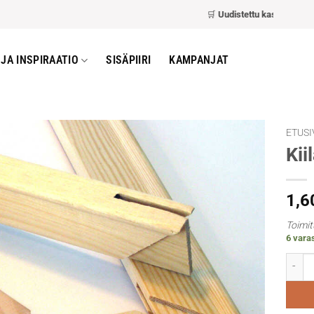
🛒
Uudistettu kassa
– nopeamp
JA INSPIRAATIO
SISÄPIIRI
KAMPANJAT
ETUSI
Kii
1,6
Toimit
6 vara
Kiila