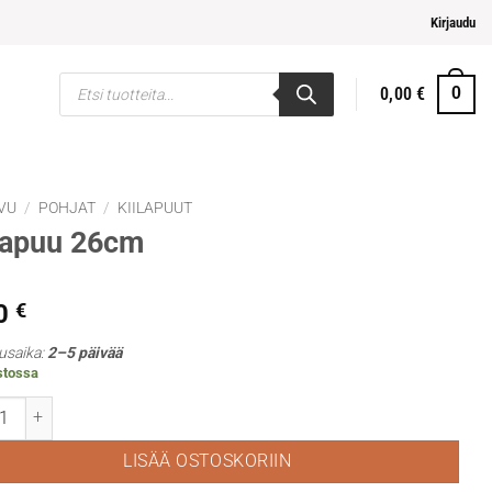
i ja helpompi maksaminen
Kirjaudu
Products
0,00
€
0
search
VU
/
POHJAT
/
KIILAPUUT
lapuu 26cm
0
€
usaika:
2–5 päivää
stossa
puu 26cm määrä
LISÄÄ OSTOSKORIIN