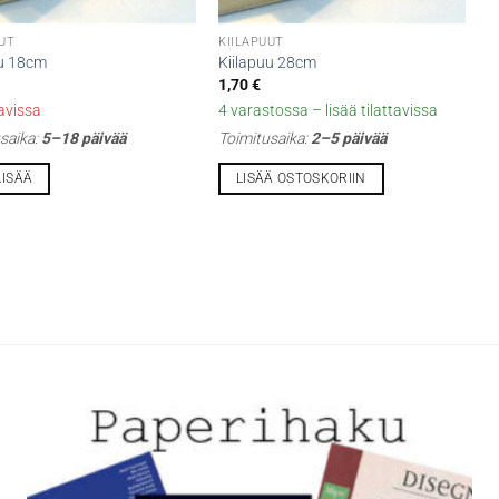
UUT
KIILAPUUT
uu 18cm
Kiilapuu 28cm
1,70
€
tavissa
4 varastossa – lisää tilattavissa
saika:
5–18 päivää
Toimitusaika:
2–5 päivää
LISÄÄ
LISÄÄ OSTOSKORIIN