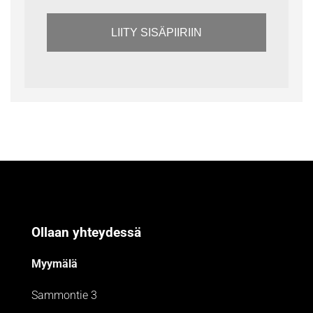
LIITY SISÄPIIRIIN
Ollaan yhteydessä
Myymälä
Sammontie 3