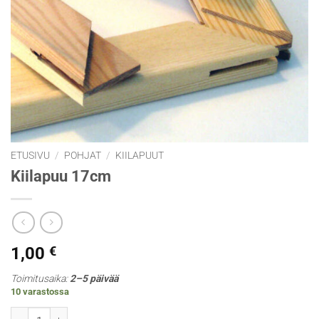
ETUSIVU
/
POHJAT
/
KIILAPUUT
Kiilapuu 17cm
1,00
€
Toimitusaika:
2–5 päivää
10 varastossa
Kiilapuu 17cm määrä