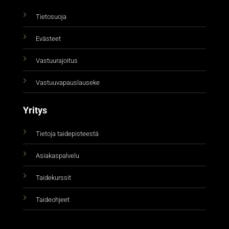
Tietosuoja
Evästeet
Vastuurajoitus
Vastuuvapauslauseke
Yritys
Tietoja taidepisteestä
Asiakaspalvelu
Taidekurssit
Taideohjeet