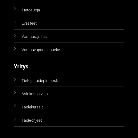
Tietosuoja
Evästeet
Vastuurajoitus
Vastuuvapauslauseke
Yritys
Tietoja taidepisteestä
Asiakaspalvelu
Taidekurssit
Taideohjeet