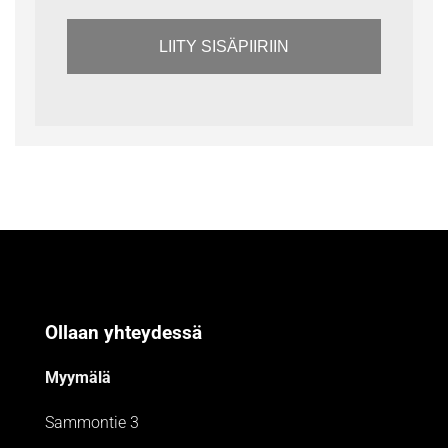
LIITY SISÄPIIRIIN
Ollaan yhteydessä
Myymälä
Sammontie 3