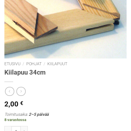
ETUSIVU
/
POHJAT
/
KIILAPUUT
Kiilapuu 34cm
2,00
€
Toimitusaika:
2–5 päivää
8 varastossa
Kiilapuu 34cm määrä