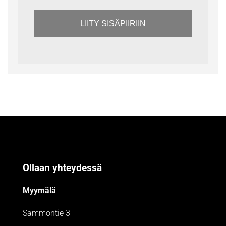
LIITY SISÄPIIRIIN
Ollaan yhteydessä
Myymälä
Sammontie 3