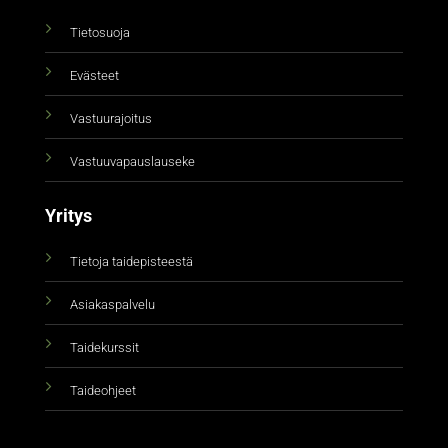
Tietosuoja
Evästeet
Vastuurajoitus
Vastuuvapauslauseke
Yritys
Tietoja taidepisteestä
Asiakaspalvelu
Taidekurssit
Taideohjeet