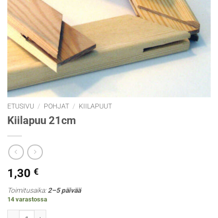
ETUSIVU
/
POHJAT
/
KIILAPUUT
Kiilapuu 21cm
1,30
€
Toimitusaika:
2–5 päivää
14 varastossa
Kiilapuu 21cm määrä