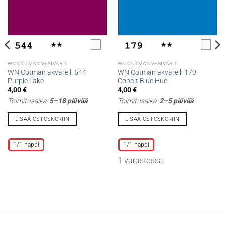
WN COTMAN VESIVÄRIT
WN COTMAN VESIVÄRIT
WN Cotman akvarelli 544
WN Cotman akvarelli 179
Purple Lake
Cobalt Blue Hue
4,00
€
4,00
€
Toimitusaika:
5–18 päivää
Toimitusaika:
2–5 päivää
LISÄÄ OSTOSKORIIN
LISÄÄ OSTOSKORIIN
Tällä
Tällä
tuotteella
tuotteella
1/1 nappi
1/1 nappi
on
on
1 varastossa
useampi
useampi
muunnelma.
muunnelma.
Voit
Voit
tehdä
tehdä
valinnat
valinnat
tuotteen
tuotteen