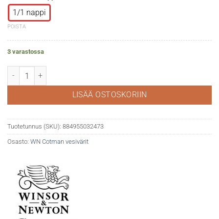
1/1 nappi
POISTA
3 varastossa
WN Cotman akvarelli 095 Cadmium Red Hue määrä
LISÄÄ OSTOSKORIIN
Tuotetunnus (SKU):
884955032473
Osasto:
WN Cotman vesivärit