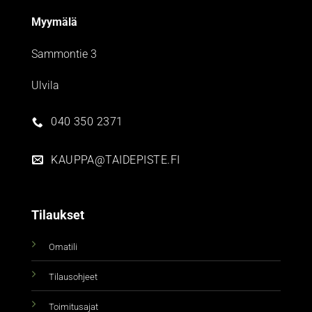
Myymälä
Sammontie 3
Ulvila
040 350 2371
KAUPPA@TAIDEPISTE.FI
Tilaukset
Omatili
Tilausohjeet
Toimitusajat