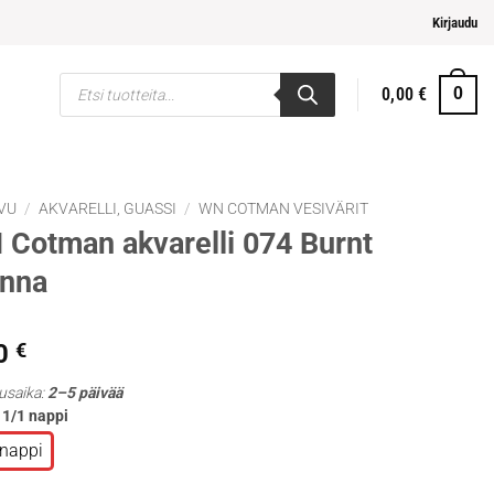
eampi ja helpompi maksaminen
Kirjaudu
Products
0,00
€
0
search
VU
/
AKVARELLI, GUASSI
/
WN COTMAN VESIVÄRIT
Cotman akvarelli 074 Burnt
enna
0
€
usaika:
2–5 päivää
: 1/1 nappi
 nappi