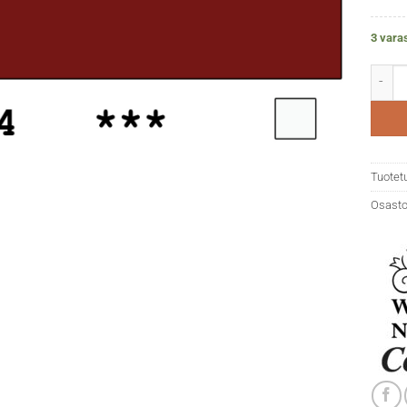
3 vara
WN Cot
Tuotet
Osasto