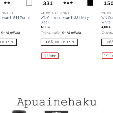
ESIVÄRIT
WN COTMAN VESIVÄRIT
WN COT
varelli 544 Purple
WN Cotman akvarelli 331 Ivory
WN Cot
Black
White
4,00
€
4,00
€
:
5–18 päivää
Toimitusaika:
5–18 päivää
Toimitu
OSKORIIN
LISÄÄ OSTOSKORIIN
LISÄ
Tällä
Tällä
tuotteella
tuottee
1/1 nappi
1/1 na
on
on
useampi
useamp
muunnelma.
muunne
Voit
Voit
tehdä
tehdä
valinnat
valinna
tuotteen
tuottee
sivulla.
sivulla.