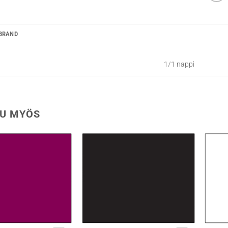
BRAND
1/1 nappi
U MYÖS