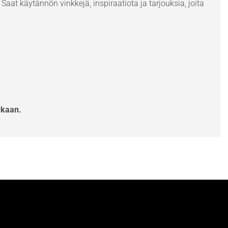
Saat käytännön vinkkejä, inspiraatiota ja tarjouksia, joita
ukaan.