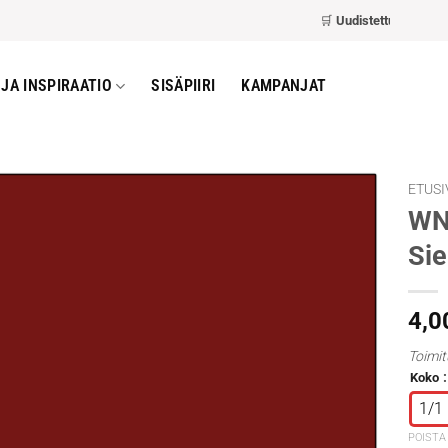
🛒
Uudistettu kassa
– nop
JA INSPIRAATIO
SISÄPIIRI
KAMPANJAT
ETUSI
WN 
Si
4,0
Toimit
Koko
1/1
POISTA