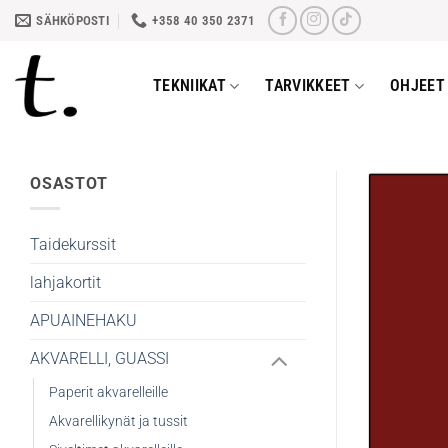
Skip
SÄHKÖPOSTI
+358 40 350 2371
to
content
TEKNIIKAT
TARVIKKEET
OHJEET 
OSASTOT
Taidekurssit
lahjakortit
APUAINEHAKU
AKVARELLI, GUASSI
Paperit akvarelleille
Akvarellikynät ja tussit