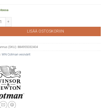
stossa
man akvarelli 074 Burnt Sienna määrä
LISÄÄ OSTOSKORIIN
unnus (SKU):
884955032404
:
WN Cotman vesivärit