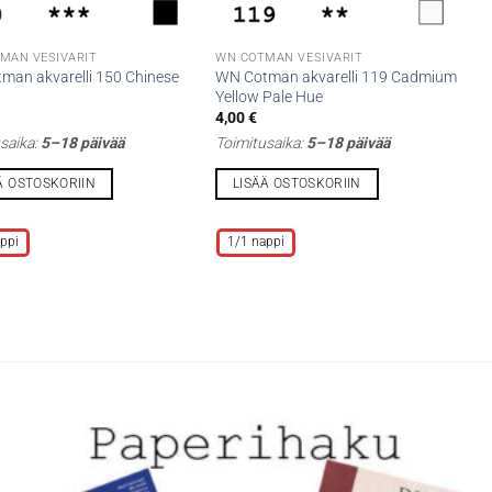
MAN VESIVÄRIT
WN COTMAN VESIVÄRIT
man akvarelli 150 Chinese
WN Cotman akvarelli 119 Cadmium
Yellow Pale Hue
4,00
€
saika:
5–18 päivää
Toimitusaika:
5–18 päivää
Ä OSTOSKORIIN
LISÄÄ OSTOSKORIIN
Tällä
lla
tuotteella
ppi
1/1 nappi
on
i
useampi
lma.
muunnelma.
Voit
tehdä
t
valinnat
n
tuotteen
sivulla.