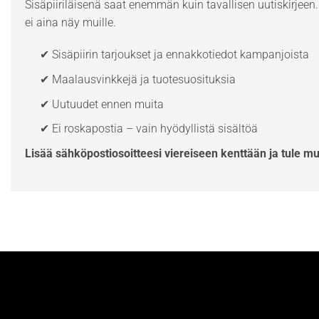
Sisäpiiriläisenä saat enemmän kuin tavallisen uutiskirjeen. 
ei aina näy muille.
✔ Sisäpiirin tarjoukset ja ennakkotiedot kampanjoista
✔ Maalausvinkkejä ja tuotesuosituksia
✔ Uutuudet ennen muita
✔ Ei roskapostia – vain hyödyllistä sisältöä
Lisää sähköpostiosoitteesi viereiseen kenttään ja tule m