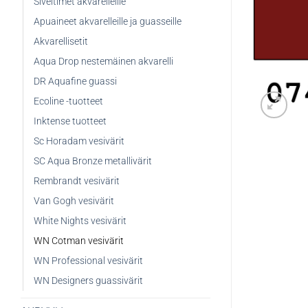
Siveltimet akvarelleille
Apuaineet akvarelleille ja guasseille
Akvarellisetit
Aqua Drop nestemäinen akvarelli
DR Aquafine guassi
Ecoline -tuotteet
Inktense tuotteet
Sc Horadam vesivärit
SC Aqua Bronze metallivärit
Rembrandt vesivärit
Van Gogh vesivärit
White Nights vesivärit
WN Cotman vesivärit
WN Professional vesivärit
WN Designers guassivärit