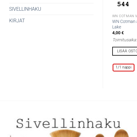
SIVELLINHAKU
WN COTMAN V
KIRJAT
WN Cotman ak
Lake
4,00
€
Toimitusaika
LISÄÄ OST
Tällä
tuotteella
1/1 nappi
on
useampi
muunnelma.
Voit
tehdä
valinnat
tuotteen
sivulla.