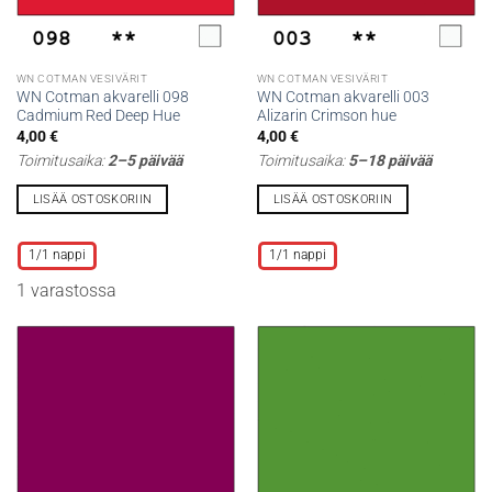
WN COTMAN VESIVÄRIT
WN COTMAN VESIVÄRIT
WN Cotman akvarelli 098
WN Cotman akvarelli 003
Cadmium Red Deep Hue
Alizarin Crimson hue
4,00
€
4,00
€
Toimitusaika:
2–5 päivää
Toimitusaika:
5–18 päivää
LISÄÄ OSTOSKORIIN
LISÄÄ OSTOSKORIIN
Tällä
Tällä
tuotteella
tuotteella
1/1 nappi
1/1 nappi
on
on
1 varastossa
useampi
useampi
muunnelma.
muunnelma.
Voit
Voit
tehdä
tehdä
valinnat
valinnat
tuotteen
tuotteen
sivulla.
sivulla.