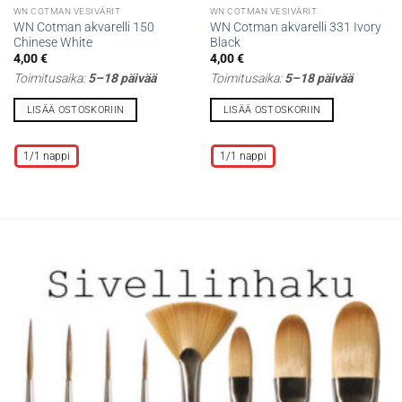
WN COTMAN VESIVÄRIT
WN COTMAN VESIVÄRIT
WN Cotman akvarelli 150
WN Cotman akvarelli 331 Ivory
Chinese White
Black
4,00
€
4,00
€
Toimitusaika:
5–18 päivää
Toimitusaika:
5–18 päivää
LISÄÄ OSTOSKORIIN
LISÄÄ OSTOSKORIIN
Tällä
Tällä
tuotteella
tuotteella
1/1 nappi
1/1 nappi
on
on
useampi
useampi
muunnelma.
muunnelma.
Voit
Voit
tehdä
tehdä
valinnat
valinnat
tuotteen
tuotteen
sivulla.
sivulla.