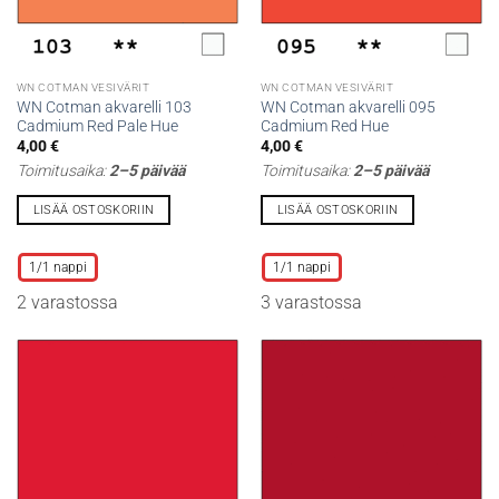
WN COTMAN VESIVÄRIT
WN COTMAN VESIVÄRIT
WN Cotman akvarelli 103
WN Cotman akvarelli 095
Cadmium Red Pale Hue
Cadmium Red Hue
4,00
€
4,00
€
Toimitusaika:
2–5 päivää
Toimitusaika:
2–5 päivää
LISÄÄ OSTOSKORIIN
LISÄÄ OSTOSKORIIN
Tällä
Tällä
tuotteella
tuotteella
1/1 nappi
1/1 nappi
on
on
2 varastossa
3 varastossa
useampi
useampi
muunnelma.
muunnelma.
Voit
Voit
tehdä
tehdä
valinnat
valinnat
tuotteen
tuotteen
sivulla.
sivulla.