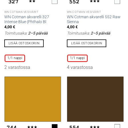
WN COTMAN VESIVÄRIT
WN COTMAN VESIVÄRIT
WN Cotman akvarelli 327
WN Cotman akvarelli 552 Raw
Intense Blue (Phthalo Bl
Sienna
4,00
€
4,00
€
Toimitusaika:
2–5 päivää
Toimitusaika:
2–5 päivää
LISÄÄ OSTOSKORIIN
LISÄÄ OSTOSKORIIN
Tällä
Tällä
tuotteella
tuotteella
1/1 nappi
1/1 nappi
on
on
2 varastossa
4 varastossa
useampi
useampi
muunnelma.
muunnelma.
Voit
Voit
tehdä
tehdä
valinnat
valinnat
tuotteen
tuotteen
sivulla.
sivulla.