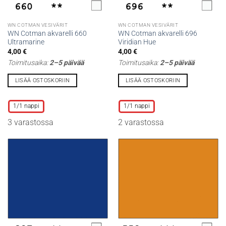
WN COTMAN VESIVÄRIT
WN COTMAN VESIVÄRIT
WN Cotman akvarelli 660
WN Cotman akvarelli 696
Ultramarine
Viridian Hue
4,00
€
4,00
€
Toimitusaika:
2–5 päivää
Toimitusaika:
2–5 päivää
LISÄÄ OSTOSKORIIN
LISÄÄ OSTOSKORIIN
Tällä
Tällä
tuotteella
tuotteella
1/1 nappi
1/1 nappi
on
on
3 varastossa
2 varastossa
useampi
useampi
muunnelma.
muunnelma.
Voit
Voit
tehdä
tehdä
valinnat
valinnat
tuotteen
tuotteen
sivulla.
sivulla.