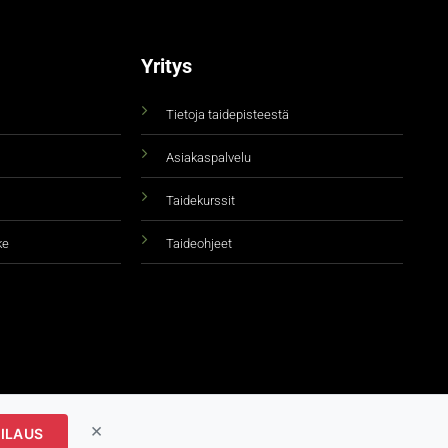
Yritys
Tietoja taidepisteestä
Asiakaspalvelu
Taidekurssit
ke
Taideohjeet
×
ILAUS