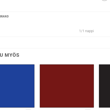
BRAND
1/1 nappi
U MYÖS