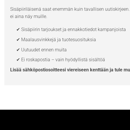
Sisäpiiriläisenä saat enemmän kuin tavallisen uutiskirjeen. 
ei aina näy muille.
✔ Sisäpiirin tarjoukset ja ennakkotiedot kampanjoista
✔ Maalausvinkkejä ja tuotesuosituksia
✔ Uutuudet ennen muita
✔ Ei roskapostia – vain hyödyllistä sisältöä
Lisää sähköpostiosoitteesi viereiseen kenttään ja tule m