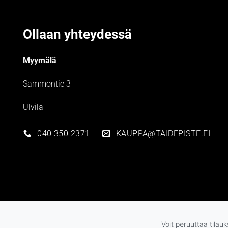
Ollaan yhteydessä
Myymälä
Sammontie 3
Ulvila
040 350 2371
KAUPPA@TAIDEPISTE.FI
Voit peruuttaa tilau