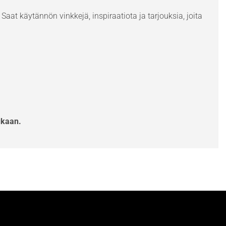
Saat käytännön vinkkejä, inspiraatiota ja tarjouksia, joita
ukaan.