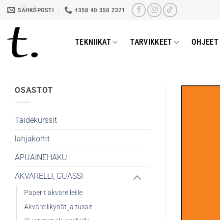
Skip
SÄHKÖPOSTI
+358 40 350 2371
to
content
TEKNIIKAT
TARVIKKEET
OHJEET 
OSASTOT
Taidekurssit
lahjakortit
APUAINEHAKU
AKVARELLI, GUASSI
Paperit akvarelleille
Akvarellikynät ja tussit