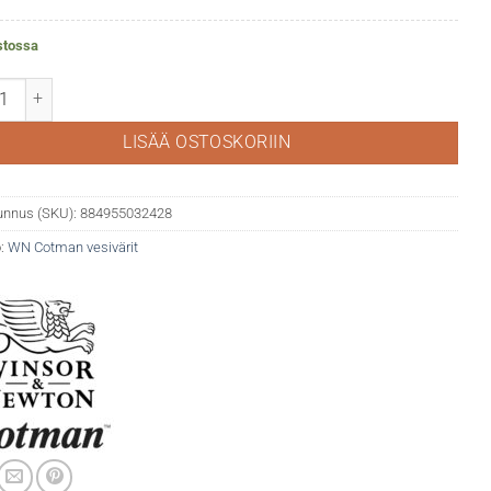
stossa
tman akvarelli 090 Cadmium Orange Hue määrä
LISÄÄ OSTOSKORIIN
unnus (SKU):
884955032428
:
WN Cotman vesivärit