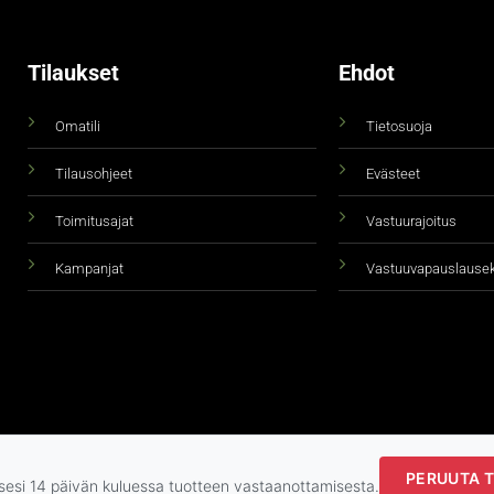
Tilaukset
Ehdot
Omatili
Tietosuoja
Tilausohjeet
Evästeet
Toimitusajat
Vastuurajoitus
Kampanjat
Vastuuvapauslause
PERUUTA T
Copyright 2026 ©
taidepiste.fi
ksesi 14 päivän kuluessa tuotteen vastaanottamisesta.