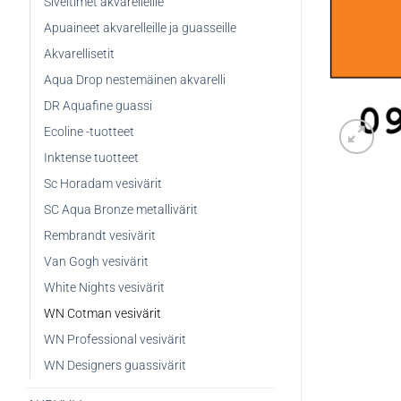
Siveltimet akvarelleille
Apuaineet akvarelleille ja guasseille
Akvarellisetit
Aqua Drop nestemäinen akvarelli
DR Aquafine guassi
Ecoline -tuotteet
Inktense tuotteet
Sc Horadam vesivärit
SC Aqua Bronze metallivärit
Rembrandt vesivärit
Van Gogh vesivärit
White Nights vesivärit
WN Cotman vesivärit
WN Professional vesivärit
WN Designers guassivärit