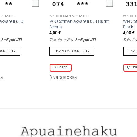
ESIVÄRIT
WN COTMAN VESIVÄRIT
WN COT
kvarelli 660
WN Cotman akvarelli 074 Burnt
WN Cot
Sienna
Black
4,00
€
4,00
€
:
2–5 päivää
Toimitusaika:
2–5 päivää
Toimitu
OSKORIIN
LISÄÄ OSTOSKORIIN
LISÄ
Tällä
Tällä
tuotteella
tuottee
1/1 nappi
1/1 na
on
on
sa
3 varastossa
useampi
useamp
muunnelma.
muunne
Voit
Voit
tehdä
tehdä
valinnat
valinna
tuotteen
tuottee
sivulla.
sivulla.