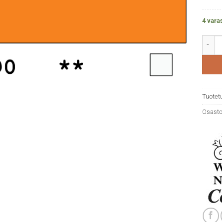
4 vara
WN Co
Tuotet
Osasto