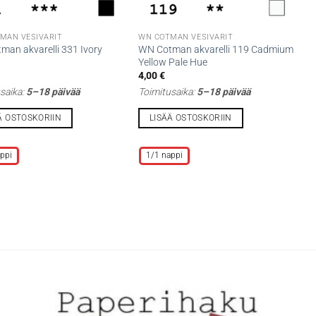
MAN VESIVÄRIT
WN COTMAN VESIVÄRIT
man akvarelli 331 Ivory
WN Cotman akvarelli 119 Cadmium
Yellow Pale Hue
4,00
€
saika:
5–18 päivää
Toimitusaika:
5–18 päivää
Ä OSTOSKORIIN
LISÄÄ OSTOSKORIIN
Tällä
lla
tuotteella
ppi
1/1 nappi
on
i
useampi
lma.
muunnelma.
Voit
tehdä
t
valinnat
n
tuotteen
sivulla.