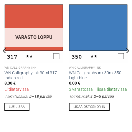
VARASTO LOPPU
WN CALLIGRAPHY INK
WN CALLIGRAPHY INK
WN Calligraphy ink 30ml 317
WN Calligraphy ink 30ml 350
Indian red
Light blue
8,30
€
6,00
€
Ei tilattavissa
3 varastossa – lisää tilattavissa
Toimitusaika:
5–18 päivää
Toimitusaika:
2–5 päivää
LUE LISÄÄ
LISÄÄ OSTOSKORIIN