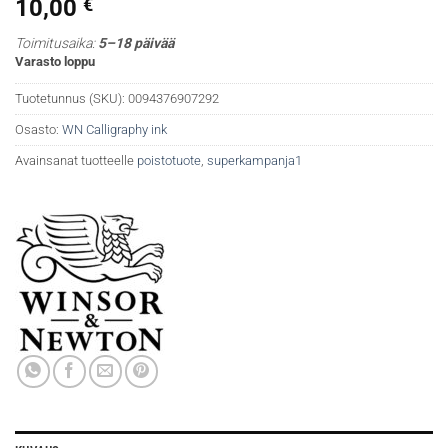
10,00
€
Toimitusaika:
5–18 päivää
Varasto loppu
Tuotetunnus (SKU):
0094376907292
Osasto:
WN Calligraphy ink
Avainsanat tuotteelle
poistotuote
,
superkampanja1