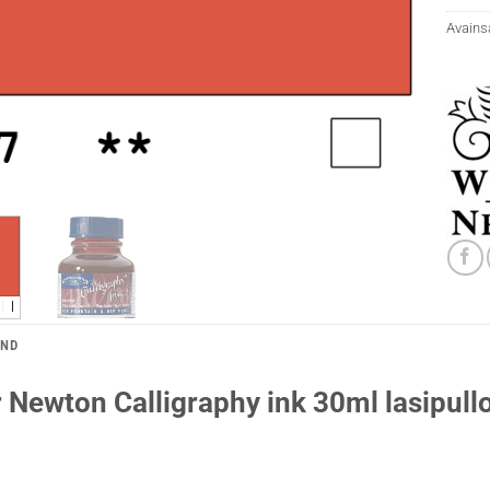
Avains
AND
 Newton Calligraphy ink 30ml lasipull