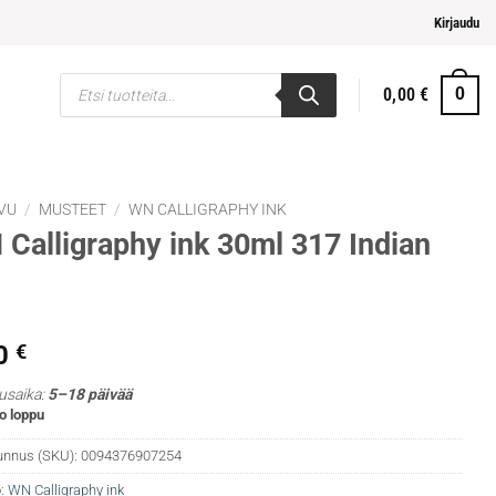
eampi ja helpompi maksaminen
Kirjaudu
Products
0,00
€
0
search
VU
/
MUSTEET
/
WN CALLIGRAPHY INK
Calligraphy ink 30ml 317 Indian
0
€
usaika:
5–18 päivää
o loppu
unnus (SKU):
0094376907254
:
WN Calligraphy ink