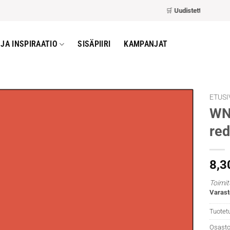
🛒
Uudistettu kassa
– nop
JA INSPIRAATIO
SISÄPIIRI
KAMPANJAT
ETUSI
WN 
red
8,3
Toimit
Varast
Tuotet
Osasto