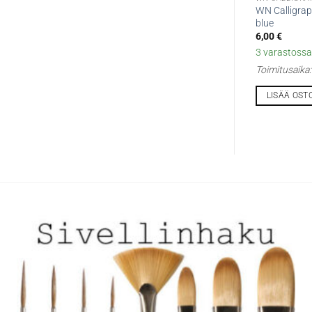
WN Calligrap
blue
6,00
€
3 varastossa 
Toimitusaika
LISÄÄ OST