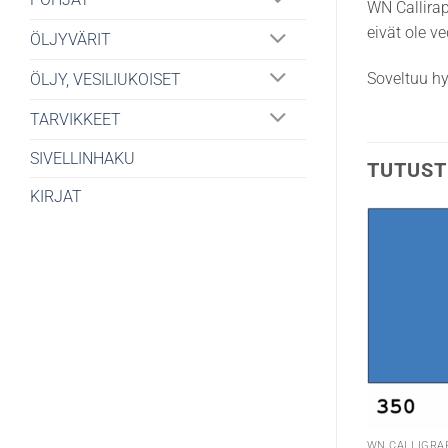
WN Callirap
eivät ole v
ÖLJYVÄRIT
Soveltuu hyv
ÖLJY, VESILIUKOISET
TARVIKKEET
SIVELLINHAKU
TUTUST
KIRJAT
WN CALLIGRA