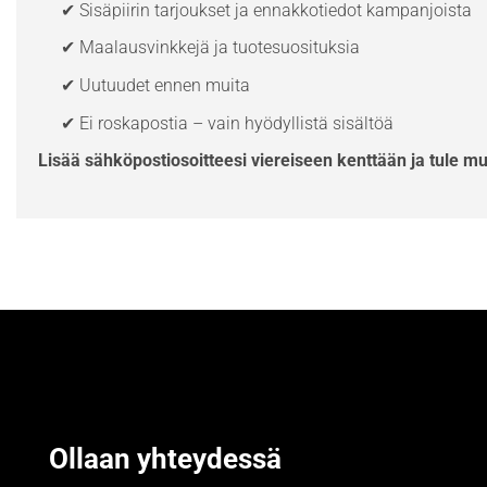
✔ Sisäpiirin tarjoukset ja ennakkotiedot kampanjoista
✔ Maalausvinkkejä ja tuotesuosituksia
✔ Uutuudet ennen muita
✔ Ei roskapostia – vain hyödyllistä sisältöä
Lisää sähköpostiosoitteesi viereiseen kenttään ja tule m
Ollaan yhteydessä