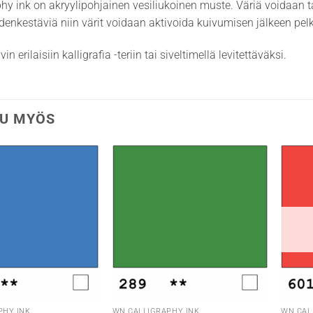
hy ink on akryylipohjainen vesiliukoinen muste. Väriä voidaan t
edenkestäviä niin värit voidaan aktivoida kuivumisen jälkeen pelk
in erilaisiin kalligrafia -teriin tai siveltimellä levitettäväksi.
U MYÖS
PHY INK
WN CALLIGRAPHY INK
WN CAL