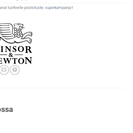
anat tuotteelle
poistotuote
,
superkampanja1
ossa