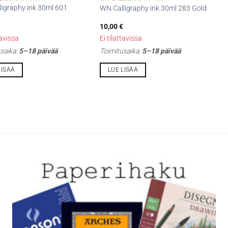
ligraphy ink 30ml 601
WN Calligraphy ink 30ml 283 Gold
10,00
€
tavissa
Ei tilattavissa
saika:
5–18 päivää
Toimitusaika:
5–18 päivää
LISÄÄ
LUE LISÄÄ