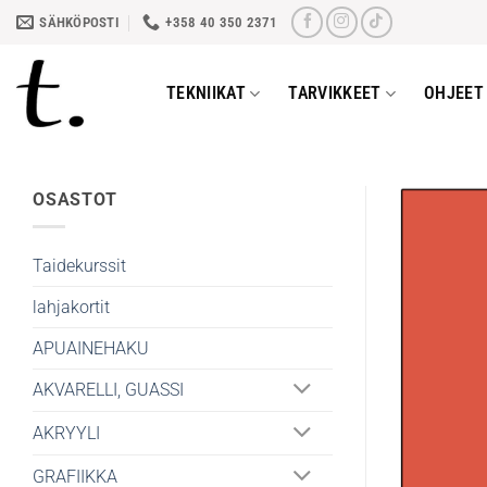
Skip
SÄHKÖPOSTI
+358 40 350 2371
to
content
TEKNIIKAT
TARVIKKEET
OHJEET 
OSASTOT
Taidekurssit
lahjakortit
APUAINEHAKU
AKVARELLI, GUASSI
AKRYYLI
GRAFIIKKA