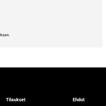
ukaan.
Tilaukset
Ehdot