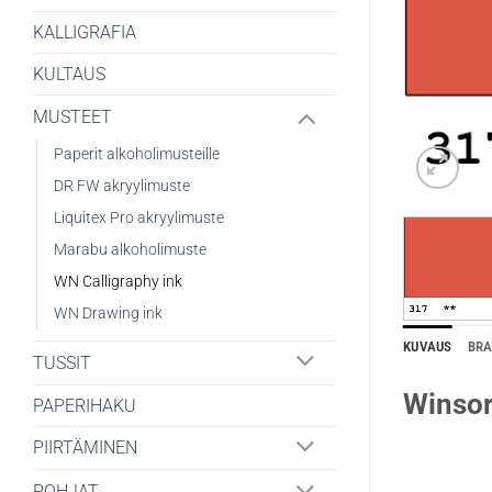
KALLIGRAFIA
KULTAUS
MUSTEET
Paperit alkoholimusteille
DR FW akryylimuste
Liquitex Pro akryylimuste
Marabu alkoholimuste
WN Calligraphy ink
WN Drawing ink
KUVAUS
BR
TUSSIT
Winsor
PAPERIHAKU
PIIRTÄMINEN
POHJAT