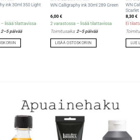
hy ink 30ml 350 Light
WN Cal
WN Calligraphy ink 30ml 289 Green
Scarlet
6,00
€
8,30
€
– lisää tilattavissa
2 varastossa – lisää tilattavissa
Ei tilat
:
2–5 päivää
Toimitusaika:
2–5 päivää
Toimitu
OSKORIIN
LISÄÄ OSTOSKORIIN
LUE 