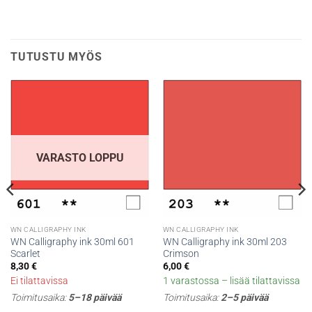
TUTUSTU MYÖS
VARASTO LOPPU
WN CALLIGRAPHY INK
WN CALLIGRAPHY INK
WN Calligraphy ink 30ml 601
WN Calligraphy ink 30ml 203
Scarlet
Crimson
8,30
€
6,00
€
Ei tilattavissa
1 varastossa – lisää tilattavissa
Toimitusaika:
5–18 päivää
Toimitusaika:
2–5 päivää