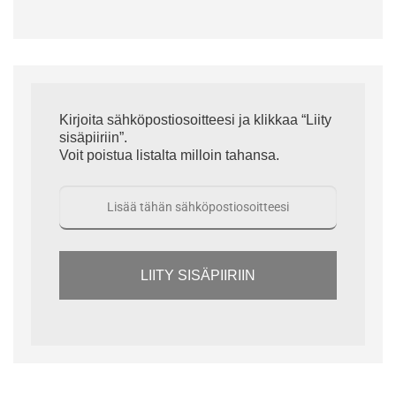
Kirjoita sähköpostiosoitteesi ja klikkaa “Liity
sisäpiiriin”.
Voit poistua listalta milloin tahansa.
LIITY SISÄPIIRIIN