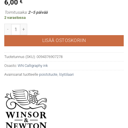
6,00
€
Toimitusaika:
2–5 päivää
2 varastossa
WN Calligraphy ink 30ml 289 Green määrä
LISÄÄ OSTOSKORIIN
Tuotetunnus (SKU):
0094376907278
Osasto:
WN Calligraphy ink
Avainsanat tuotteelle
poistotuote
,
löytölaari