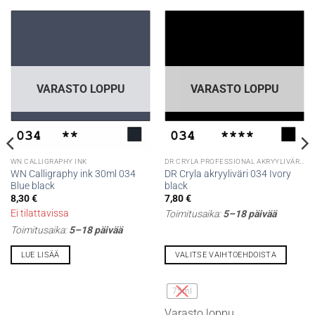
VARASTO LOPPU
VARASTO LOPPU
WN CALLIGRAPHY INK
DR CRYLA PROFESSIONAL AKRYYLIVÄRIT
WN Calligraphy ink 30ml 034
DR Cryla akryyliväri 034 Ivory
Blue black
black
8,30
€
7,80
€
Ei tilattavissa
Toimitusaika:
5–18 päivää
Toimitusaika:
5–18 päivää
LUE LISÄÄ
VALITSE VAIHTOEHDOISTA
Tällä
tuotteella
75ml
on
Varasto loppu