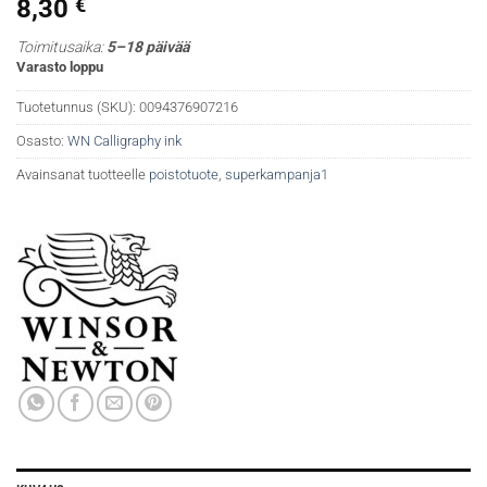
8,30
€
Toimitusaika:
5–18 päivää
Varasto loppu
Tuotetunnus (SKU):
0094376907216
Osasto:
WN Calligraphy ink
Avainsanat tuotteelle
poistotuote
,
superkampanja1