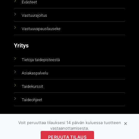
Evästeet
Vastuurajoitus
Vastuuvapauslauseke
Yritys
Tietoja taidepisteestä
Asiakaspalvelu
Taidekurssit
Taideohjeet
×
Voit peruuttaa tilauksesi 14 päivän kuluessa tuotteen
vastaanottamisesta.
PERUUTA TILAUS