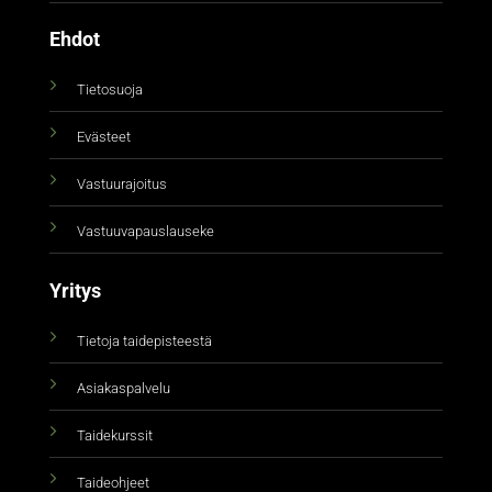
Ehdot
Tietosuoja
Evästeet
Vastuurajoitus
Vastuuvapauslauseke
Yritys
Tietoja taidepisteestä
Asiakaspalvelu
Taidekurssit
Taideohjeet