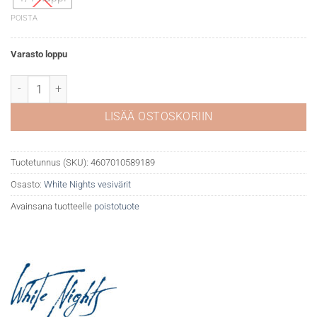
POISTA
Varasto loppu
White Nights akvarelli 408 Burnt umber määrä
LISÄÄ OSTOSKORIIN
Tuotetunnus (SKU):
4607010589189
Osasto:
White Nights vesivärit
Avainsana tuotteelle
poistotuote