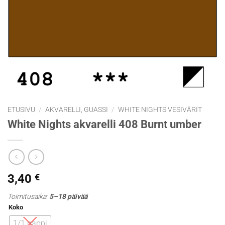
ETUSIVU
/
AKVARELLI, GUASSI
/
WHITE NIGHTS VESIVÄRIT
White Nights akvarelli 408 Burnt umber
3,40
€
Toimitusaika:
5–18 päivää
Koko
1/1 nappi