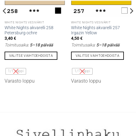
WHITE NIGHTS VESIVÄRIT
WHITE NIGHTS VESIVÄRIT
White Nights akvarelli 258
White Nights akvarelli 257
Petersburg ochre
Irgazin Yellow
3,40
€
4,50
€
Toimitusaika:
5–18 päivää
Toimitusaika:
5–18 päivää
VALITSE VAIHTOEHDOISTA
VALITSE VAIHTOEHDOISTA
Tällä
Tällä
tuotteella
tuotteella
1/1 nappi
1/1 nappi
on
on
Varasto loppu
Varasto loppu
useampi
useampi
muunnelma.
muunnelma.
Voit
Voit
tehdä
tehdä
valinnat
valinnat
tuotteen
tuotteen
sivulla.
sivulla.