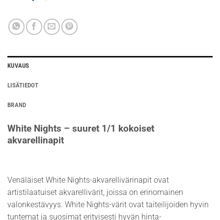
KUVAUS
LISÄTIEDOT
BRAND
White Nights – suuret 1/1 kokoiset
akvarellinapit
Venäläiset White Nights-akvarellivärinapit ovat
artistilaatuiset akvarellivärit, joissa on erinomainen
valonkestävyys. White Nights-värit ovat taiteilijoiden hyvin
tuntemat ja suosimat erityisesti hyvän hinta-