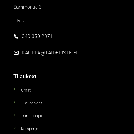
Sammontie 3
Ulvila
040 350 2371
KAUPPA@TAIDEPISTE.FI
Tilaukset
Omatili
Tilausohjeet
Toimitusajat
Kampanjat