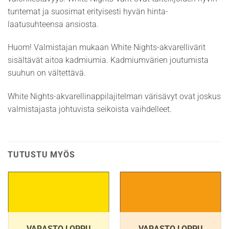
tuntemat ja suosimat erityisesti hyvän hinta-
laatusuhteensa ansiosta.
Huom! Valmistajan mukaan White Nights-akvarellivärit
sisältävät aitoa kadmiumia. Kadmiumvärien joutumista
suuhun on vältettävä.
White Nights-akvarellinappilajitelman värisävyt ovat joskus
valmistajasta johtuvista seikoista vaihdelleet.
TUTUSTU MYÖS
VARASTO LOPPU
VARASTO LOPPU