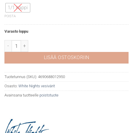
1/1 nappi
POISTA
Varasto loppu
White Nights akvarelli 254 Neapolitan Orange määrä
LISÄÄ OSTOSKORIIN
Tuotetunnus (SKU):
4690688012950
Osasto:
White Nights vesivärit
Avainsana tuotteelle
poistotuote