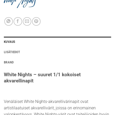
KUVAUS
LISÄTIEDOT
BRAND
White Nights – suuret 1/1 kokoiset
akvarellinapit
Venäläiset White Nights-akvarellivärinapit ovat
artistilaatuiset akvarellivärit, joissa on erinomainen
valonkestävyys. White Nights-värit ovat taiteilijoiden hyvin