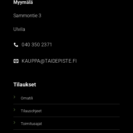
Myymälä
Sammontie 3
Ulvila
040 350 2371
KAUPPA@TAIDEPISTE.FI
Tilaukset
Omatili
Tilausohjeet
Toimitusajat