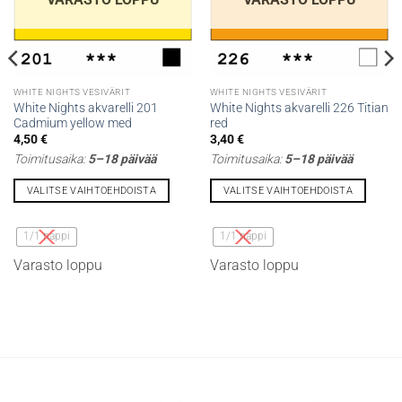
WHITE NIGHTS VESIVÄRIT
WHITE NIGHTS VESIVÄRIT
White Nights akvarelli 201
White Nights akvarelli 226 Titian
Cadmium yellow med
red
4,50
€
3,40
€
Toimitusaika:
5–18 päivää
Toimitusaika:
5–18 päivää
VALITSE VAIHTOEHDOISTA
VALITSE VAIHTOEHDOISTA
Tällä
Tällä
tuotteella
tuotteella
1/1 nappi
1/1 nappi
on
on
Varasto loppu
Varasto loppu
useampi
useampi
muunnelma.
muunnelma.
Voit
Voit
tehdä
tehdä
valinnat
valinnat
tuotteen
tuotteen
sivulla.
sivulla.