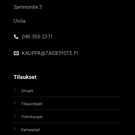
Sammontie 3
Ulvila
040 350 2371
KAUPPA@TAIDEPISTE.FI
Tilaukset
Omatili
Tilausohjeet
Toimitusajat
Kampanjat