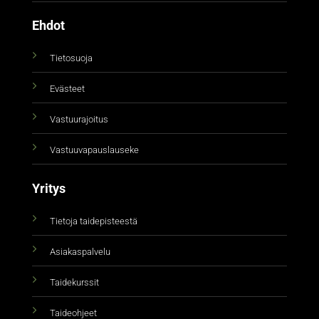
Ehdot
Tietosuoja
Evästeet
Vastuurajoitus
Vastuuvapauslauseke
Yritys
Tietoja taidepisteestä
Asiakaspalvelu
Taidekurssit
Taideohjeet