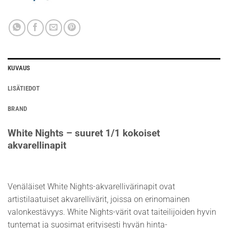
KUVAUS
LISÄTIEDOT
BRAND
White Nights – suuret 1/1 kokoiset
akvarellinapit
Venäläiset White Nights-akvarellivärinapit ovat
artistilaatuiset akvarellivärit, joissa on erinomainen
valonkestävyys. White Nights-värit ovat taiteilijoiden hyvin
tuntemat ja suosimat erityisesti hyvän hinta-