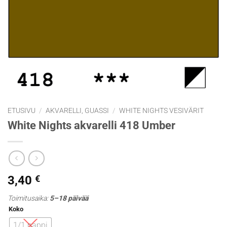
ETUSIVU
/
AKVARELLI, GUASSI
/
WHITE NIGHTS VESIVÄRIT
White Nights akvarelli 418 Umber
3,40
€
Toimitusaika:
5–18 päivää
Koko
1/1 nappi