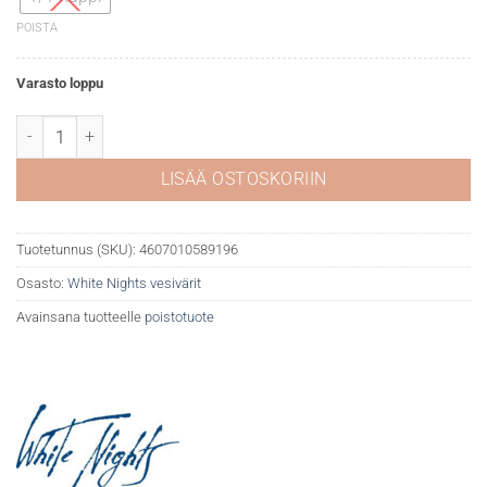
POISTA
Varasto loppu
White Nights akvarelli 418 Umber määrä
LISÄÄ OSTOSKORIIN
Tuotetunnus (SKU):
4607010589196
Osasto:
White Nights vesivärit
Avainsana tuotteelle
poistotuote