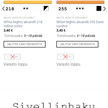
WHITE NIGHTS VESIVÄRIT
WHITE NIGHTS VESIVÄRIT
White Nights akvarelli 218
White Nights akvarelli 255 Dune
Yellow ochre
cuvette
3,40
€
3,40
€
Toimitusaika:
5–18 päivää
Toimitusaika:
5–18 päivää
VALITSE VAIHTOEHDOISTA
VALITSE VAIHTOEHDOISTA
Tällä
Tällä
tuotteella
tuotteella
1/1 nappi
1/1 nappi
on
on
Varasto loppu
Varasto loppu
useampi
useampi
muunnelma.
muunnelma.
Voit
Voit
tehdä
tehdä
valinnat
valinnat
tuotteen
tuotteen
sivulla.
sivulla.