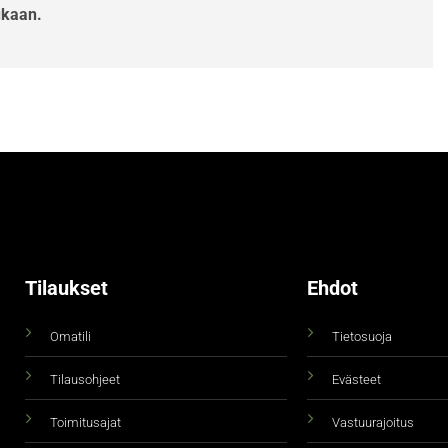
ukaan.
Tilaukset
Ehdot
Omatili
Tietosuoja
Tilausohjeet
Evästeet
Toimitusajat
Vastuurajoitus