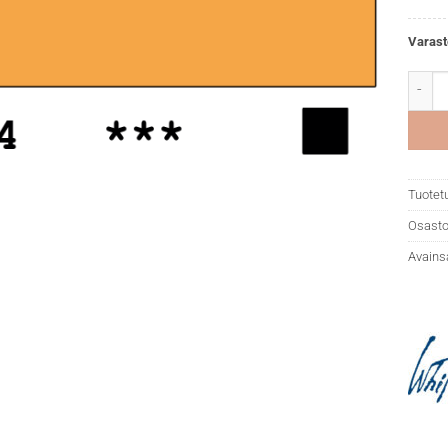
Varast
White 
Tuotet
Osasto
Avains