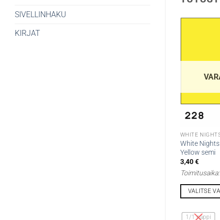
SIVELLINHAKU
KIRJAT
VAR
WHITE NIGHTS
White Nights 
Yellow semi
3,40
€
Toimitusaika
VALITSE V
Tällä
tuotteella
1/1 nappi