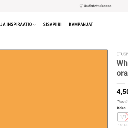
🛒
Uudistettu kassa
– nopeampi ja h
JA INSPIRAATIO
SISÄPIIRI
KAMPANJAT
ETUSI
Whi
or
4,5
Toimit
Koko
1/1
POISTA