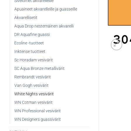
Siveltimet akvarelleille
Apuaineet akvarelleille ja guasseille
Akvarellisetit
Aqua Drop nestemäinen akvarelli
DR Aquafine guassi
Ecoline -tuotteet
Inktense tuotteet
Sc Horadam vesivärit
SC Aqua Bronze metallivärit
Rembrandt vesivärit
Van Gogh vesivärit
White Nights vesivärit
WN Cotman vesivärit
WN Professional vesivärit
WN Designers guassivärit