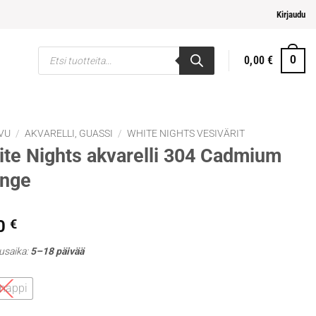
elpompi maksaminen
Kirjaudu
Products
0,00
€
0
search
VU
/
AKVARELLI, GUASSI
/
WHITE NIGHTS VESIVÄRIT
te Nights akvarelli 304 Cadmium
ange
0
€
usaika:
5–18 päivää
 nappi