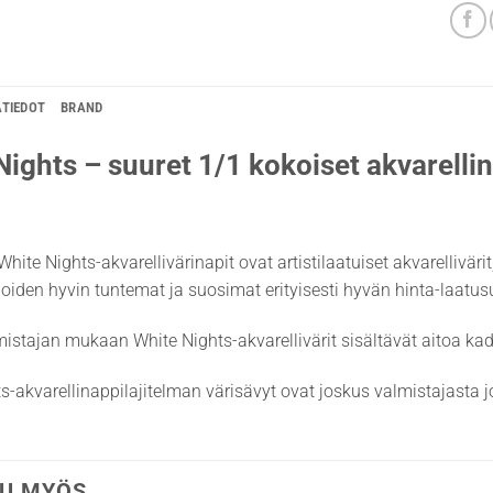
ÄTIEDOT
BRAND
Nights – suuret 1/1 kokoiset akvarellin
White Nights-akvarellivärinapit ovat artistilaatuiset akvarellivär
lijoiden hyvin tuntemat ja suosimat erityisesti hyvän hinta-laatu
istajan mukaan White Nights-akvarellivärit sisältävät aitoa k
s-akvarellinappilajitelman värisävyt ovat joskus valmistajasta jo
U MYÖS