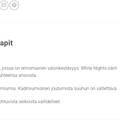
apit
it, joissa on erinomainen valonkestävyys. White Nights-värit
suhteensa ansiosta.
admiumia. Kadmiumvärien joutumista suuhun on vältettävä.
htuvista seikoista vaihdelleet.