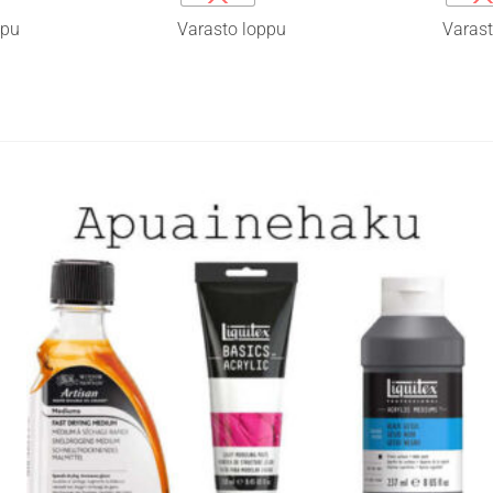
on
on
ppu
Varasto loppu
Varast
useampi
useamp
muunnelma.
muunne
Voit
Voit
tehdä
tehdä
valinnat
valinna
tuotteen
tuottee
sivulla.
sivulla.