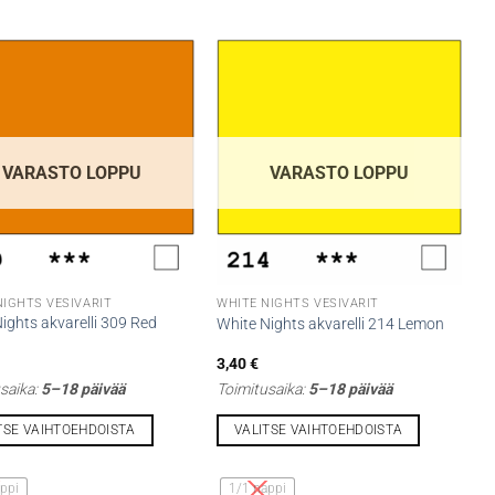
VARASTO LOPPU
VARASTO LOPPU
NIGHTS VESIVÄRIT
WHITE NIGHTS VESIVÄRIT
ights akvarelli 309 Red
White Nights akvarelli 214 Lemon
3,40
€
saika:
5–18 päivää
Toimitusaika:
5–18 päivää
TSE VAIHTOEHDOISTA
VALITSE VAIHTOEHDOISTA
Tällä
lla
tuotteella
ppi
1/1 nappi