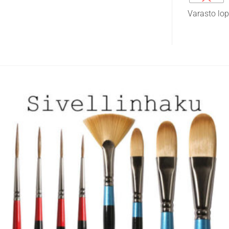
on
Varasto lo
useampi
muunnelma.
Voit
tehdä
valinnat
tuotteen
sivulla.