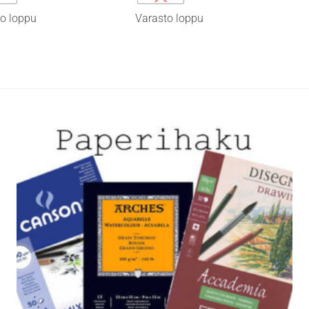
on
o loppu
Varasto loppu
i
useampi
lma.
muunnelma.
Voit
tehdä
t
valinnat
n
tuotteen
sivulla.