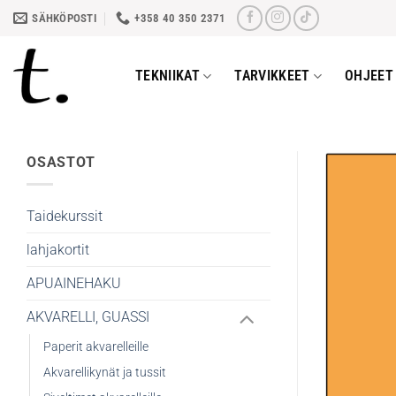
Skip
SÄHKÖPOSTI
+358 40 350 2371
to
content
TEKNIIKAT
TARVIKKEET
OHJEET 
OSASTOT
Taidekurssit
lahjakortit
APUAINEHAKU
AKVARELLI, GUASSI
Paperit akvarelleille
Akvarellikynät ja tussit