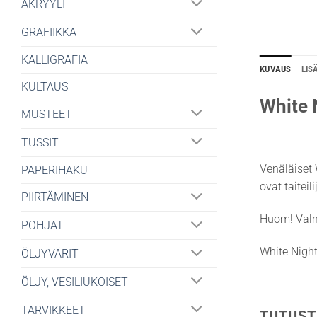
AKRYYLI
GRAFIIKKA
KALLIGRAFIA
KUVAUS
LIS
KULTAUS
White 
MUSTEET
TUSSIT
Venäläiset 
PAPERIHAKU
ovat taitei
PIIRTÄMINEN
Huom! Valm
POHJAT
White Night
ÖLJYVÄRIT
ÖLJY, VESILIUKOISET
TARVIKKEET
TUTUST