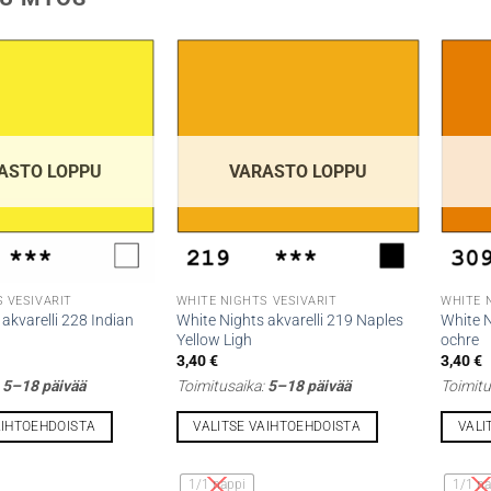
ASTO LOPPU
VARASTO LOPPU
 VESIVÄRIT
WHITE NIGHTS VESIVÄRIT
WHITE 
akvarelli 228 Indian
White Nights akvarelli 219 Naples
White N
Yellow Ligh
ochre
3,40
€
3,40
€
:
5–18 päivää
Toimitusaika:
5–18 päivää
Toimitu
AIHTOEHDOISTA
VALITSE VAIHTOEHDOISTA
VALI
Tällä
Tällä
tuotteella
tuottee
1/1 nappi
1/1 na