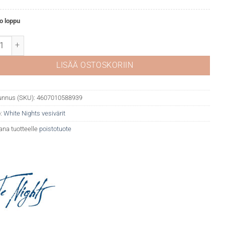
o loppu
Nights akvarelli 304 Cadmium orange määrä
LISÄÄ OSTOSKORIIN
unnus (SKU):
4607010588939
:
White Nights vesivärit
ana tuotteelle
poistotuote