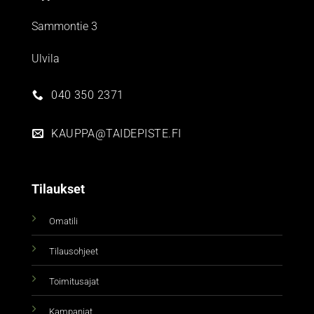
Sammontie 3
Ulvila
040 350 2371
KAUPPA@TAIDEPISTE.FI
Tilaukset
Omatili
Tilausohjeet
Toimitusajat
Kampanjat