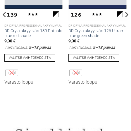
DR CRYLA PROFESSIONAL AKRYYLIVÄRIT
DR CRYLA PROFESSIONAL AKRYYLIVÄRIT
DR Cryla akryyliväri 139 Phthalo
DR Cryla akryyliväri 126 Ultram
blue red shade
blue green shade
9,30
€
9,30
€
Toimitusaika:
5–18 päivää
Toimitusaika:
5–18 päivää
VALITSE VAIHTOEHDOISTA
VALITSE VAIHTOEHDOISTA
Tällä
Tällä
tuotteella
tuotteella
75ml
75ml
on
on
Varasto loppu
Varasto loppu
useampi
useampi
muunnelma.
muunnelma.
Voit
Voit
tehdä
tehdä
valinnat
valinnat
tuotteen
tuotteen
sivulla.
sivulla.