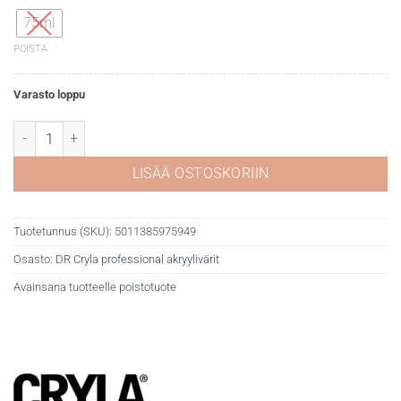
75ml
POISTA
Varasto loppu
DR Cryla akryyliväri 519 Rich transparent red oxide määrä
LISÄÄ OSTOSKORIIN
Tuotetunnus (SKU):
5011385975949
Osasto:
DR Cryla professional akryylivärit
Avainsana tuotteelle
poistotuote