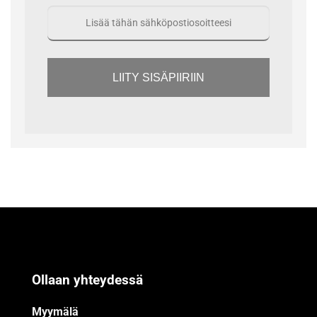
LIITY SISÄPIIRIIN
Ollaan yhteydessä
Myymälä