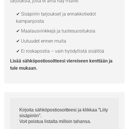
tarjouksia, joita ei aina näy muille.
✔ Sisäpiirin tarjoukset ja ennakkotiedot
kampanjoista
✔ Maalausvinkkejä ja tuotesuosituksia
✔ Uutuudet ennen muita
✔ Ei roskapostia – vain hyödyllistä sisältöä
Lisää sähköpostiosoitteesi viereiseen kenttään ja
tule mukaan.
Kirjoita sähköpostiosoitteesi ja klikkaa “Liity
sisäpiiriin”.
Voit poistua listalta milloin tahansa.