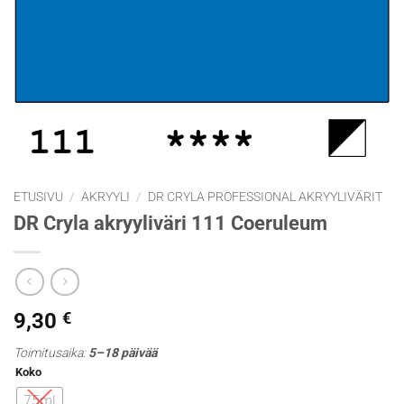
ETUSIVU
/
AKRYYLI
/
DR CRYLA PROFESSIONAL AKRYYLIVÄRIT
DR Cryla akryyliväri 111 Coeruleum
9,30
€
Toimitusaika:
5–18 päivää
Koko
75ml