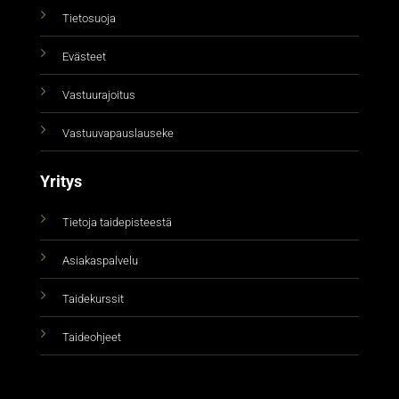
Tietosuoja
Evästeet
Vastuurajoitus
Vastuuvapauslauseke
Yritys
Tietoja taidepisteestä
Asiakaspalvelu
Taidekurssit
Taideohjeet