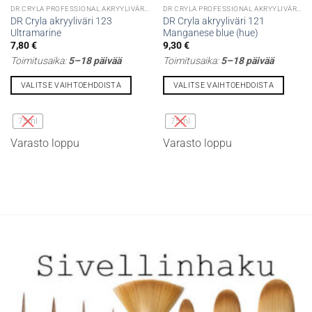
DR CRYLA PROFESSIONAL AKRYYLIVÄRIT
DR CRYLA PROFESSIONAL AKRYYLIVÄRIT
DR Cryla akryyliväri 123
DR Cryla akryyliväri 121
Ultramarine
Manganese blue (hue)
7,80
€
9,30
€
Toimitusaika:
5–18 päivää
Toimitusaika:
5–18 päivää
VALITSE VAIHTOEHDOISTA
VALITSE VAIHTOEHDOISTA
Tällä
Tällä
tuotteella
tuotteella
75ml
75ml
on
on
Varasto loppu
Varasto loppu
useampi
useampi
muunnelma.
muunnelma.
Voit
Voit
tehdä
tehdä
valinnat
valinnat
tuotteen
tuotteen
sivulla.
sivulla.