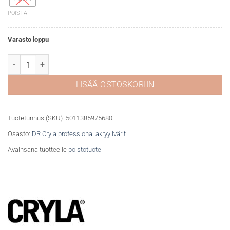
POISTA
Varasto loppu
DR Cryla akryyliväri 111 Coeruleum määrä
LISÄÄ OSTOSKORIIN
Tuotetunnus (SKU):
5011385975680
Osasto:
DR Cryla professional akryylivärit
Avainsana tuotteelle
poistotuote