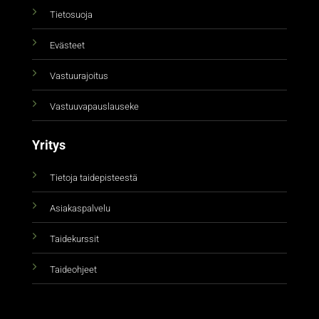
Tietosuoja
Evästeet
Vastuurajoitus
Vastuuvapauslauseke
Yritys
Tietoja taidepisteestä
Asiakaspalvelu
Taidekurssit
Taideohjeet