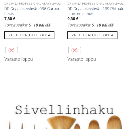
DR CRYLA PROFESSIONAL AKRYYLIVÄRIT
DR CRYLA PROFESSIONAL AKRYYLIVÄRIT
DR Cryla akryyliväri 035 Carbon
DR Cryla akryyliväri 139 Phthalo
black
blue red shade
7,80
€
9,30
€
Toimitusaika:
5–18 päivää
Toimitusaika:
5–18 päivää
VALITSE VAIHTOEHDOISTA
VALITSE VAIHTOEHDOISTA
Tällä
Tällä
tuotteella
tuotteella
75ml
75ml
on
on
Varasto loppu
Varasto loppu
useampi
useampi
muunnelma.
muunnelma.
Voit
Voit
tehdä
tehdä
valinnat
valinnat
tuotteen
tuotteen
sivulla.
sivulla.