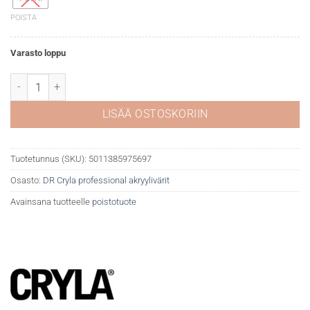
POISTA
Varasto loppu
DR Cryla akryyliväri 123 Ultramarine määrä
LISÄÄ OSTOSKORIIN
Tuotetunnus (SKU):
5011385975697
Osasto:
DR Cryla professional akryylivärit
Avainsana tuotteelle
poistotuote