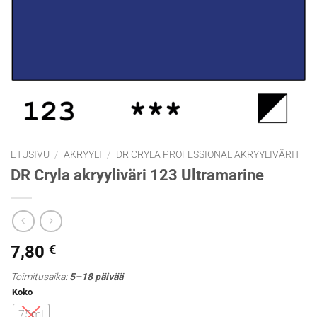
ETUSIVU
/
AKRYYLI
/
DR CRYLA PROFESSIONAL AKRYYLIVÄRIT
DR Cryla akryyliväri 123 Ultramarine
7,80
€
Toimitusaika:
5–18 päivää
Koko
75ml