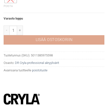
POISTA
Varasto loppu
DR Cryla akryyliväri 009 Titanium white määrä
LISÄÄ OSTOSKORIIN
Tuotetunnus (SKU):
5011385975598
Osasto:
DR Cryla professional akryylivärit
Avainsana tuotteelle
poistotuote