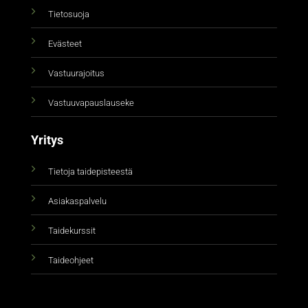
Tietosuoja
Evästeet
Vastuurajoitus
Vastuuvapauslauseke
Yritys
Tietoja taidepisteestä
Asiakaspalvelu
Taidekurssit
Taideohjeet