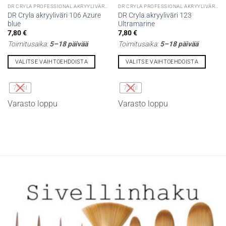
DR CRYLA PROFESSIONAL AKRYYLIVÄRIT
DR CRYLA PROFESSIONAL AKRYYLIVÄRIT
DR Cryla akryyliväri 106 Azure
DR Cryla akryyliväri 123
blue
Ultramarine
7,80
€
7,80
€
Toimitusaika:
5–18 päivää
Toimitusaika:
5–18 päivää
VALITSE VAIHTOEHDOISTA
VALITSE VAIHTOEHDOISTA
Tällä
Tällä
tuotteella
tuotteella
75ml
75ml
on
on
Varasto loppu
Varasto loppu
useampi
useampi
muunnelma.
muunnelma.
Voit
Voit
tehdä
tehdä
valinnat
valinnat
tuotteen
tuotteen
sivulla.
sivulla.