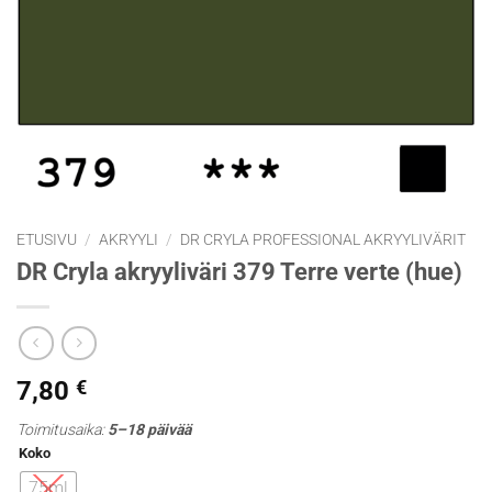
ETUSIVU
/
AKRYYLI
/
DR CRYLA PROFESSIONAL AKRYYLIVÄRIT
DR Cryla akryyliväri 379 Terre verte (hue)
7,80
€
Toimitusaika:
5–18 päivää
Koko
75ml