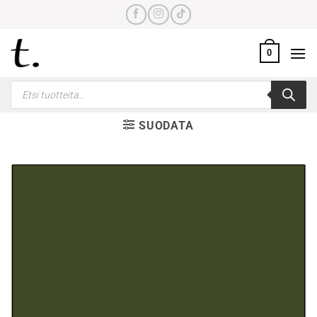
Skip
to
content
0
Products
search
SUODATA