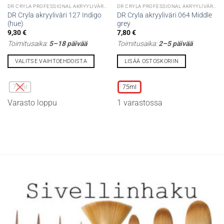
DR CRYLA PROFESSIONAL AKRYYLIVÄRIT
DR CRYLA PROFESSIONAL AKRYYLIVÄRIT
DR Cryla akryyliväri 127 Indigo
DR Cryla akryyliväri 064 Middle
(hue)
grey
9,30
€
7,80
€
Toimitusaika:
5–18 päivää
Toimitusaika:
2–5 päivää
VALITSE VAIHTOEHDOISTA
LISÄÄ OSTOSKORIIN
Tällä
Tällä
tuotteella
tuotteella
75ml
75ml
on
on
Varasto loppu
1 varastossa
useampi
useampi
muunnelma.
muunnelma.
Voit
Voit
tehdä
tehdä
valinnat
valinnat
tuotteen
tuotteen
sivulla.
sivulla.