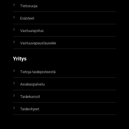
Tietosuoja
Evästeet
Vastuurajoitus
Vastuuvapauslauseke
Yritys
Tietoja taidepisteestä
Asiakaspalvelu
Taidekurssit
Taideohjeet