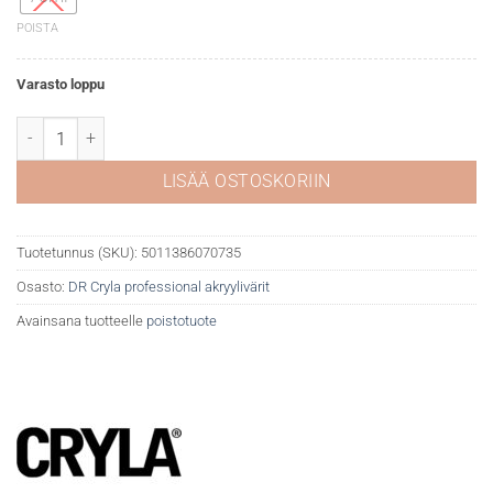
POISTA
Varasto loppu
DR Cryla akryyliväri 379 Terre verte (hue) määrä
LISÄÄ OSTOSKORIIN
Tuotetunnus (SKU):
5011386070735
Osasto:
DR Cryla professional akryylivärit
Avainsana tuotteelle
poistotuote