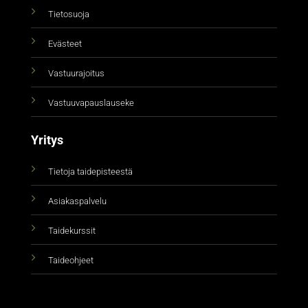
Tietosuoja
Evästeet
Vastuurajoitus
Vastuuvapauslauseke
Yritys
Tietoja taidepisteestä
Asiakaspalvelu
Taidekurssit
Taideohjeet