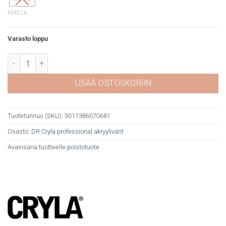
POISTA
Varasto loppu
DR Cryla akryyliväri 127 Indigo (hue) määrä
LISÄÄ OSTOSKORIIN
Tuotetunnus (SKU):
5011386070681
Osasto:
DR Cryla professional akryylivärit
Avainsana tuotteelle
poistotuote