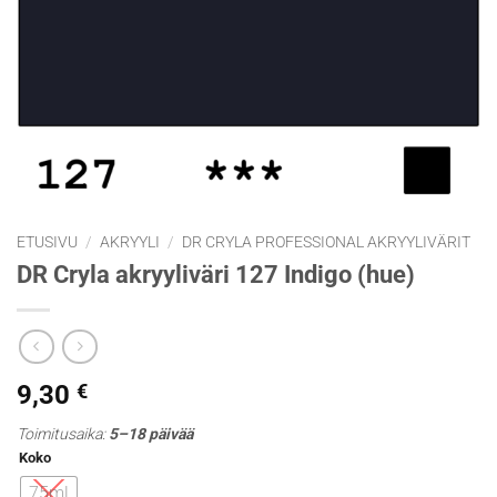
ETUSIVU
/
AKRYYLI
/
DR CRYLA PROFESSIONAL AKRYYLIVÄRIT
DR Cryla akryyliväri 127 Indigo (hue)
9,30
€
Toimitusaika:
5–18 päivää
Koko
75ml