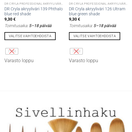
DR CRYLA PROFESSIONAL AKRYYLIVÄRIT
DR CRYLA PROFESSIONAL AKRYYLIVÄRIT
DR Cryla akryyliväri 139 Phthalo
DR Cryla akryyliväri 126 Ultram
blue red shade
blue green shade
9,30
€
9,30
€
Toimitusaika:
5–18 päivää
Toimitusaika:
5–18 päivää
VALITSE VAIHTOEHDOISTA
VALITSE VAIHTOEHDOISTA
Tällä
Tällä
tuotteella
tuotteella
75ml
75ml
on
on
Varasto loppu
Varasto loppu
useampi
useampi
muunnelma.
muunnelma.
Voit
Voit
tehdä
tehdä
valinnat
valinnat
tuotteen
tuotteen
sivulla.
sivulla.