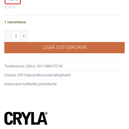
POISTA
1 varastossa
DR Cryla akryyliväri 388 Yellow green määrä
LISÄÄ OSTOSKORIIN
Tuotetunnus (SKU):
5011386070742
Osasto:
DR Cryla professional akryylivärit
Avainsana tuotteelle
poistotuote