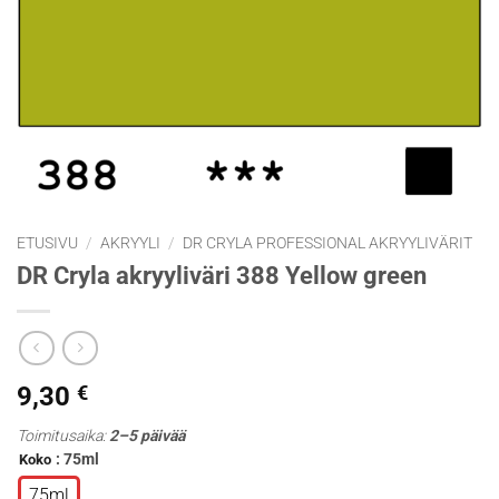
ETUSIVU
/
AKRYYLI
/
DR CRYLA PROFESSIONAL AKRYYLIVÄRIT
DR Cryla akryyliväri 388 Yellow green
9,30
€
Toimitusaika:
2–5 päivää
: 75ml
Koko
75ml