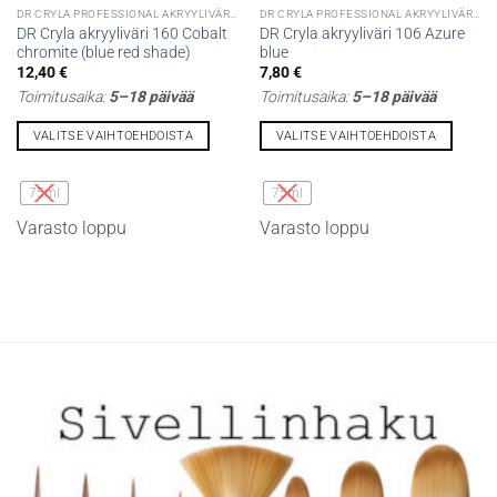
DR CRYLA PROFESSIONAL AKRYYLIVÄRIT
DR CRYLA PROFESSIONAL AKRYYLIVÄRIT
DR Cryla akryyliväri 160 Cobalt
DR Cryla akryyliväri 106 Azure
chromite (blue red shade)
blue
12,40
€
7,80
€
Toimitusaika:
5–18 päivää
Toimitusaika:
5–18 päivää
VALITSE VAIHTOEHDOISTA
VALITSE VAIHTOEHDOISTA
Tällä
Tällä
tuotteella
tuotteella
75ml
75ml
on
on
Varasto loppu
Varasto loppu
useampi
useampi
muunnelma.
muunnelma.
Voit
Voit
tehdä
tehdä
valinnat
valinnat
tuotteen
tuotteen
sivulla.
sivulla.