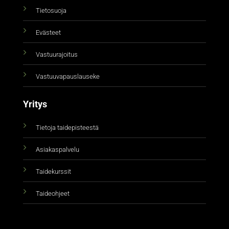
Tietosuoja
Evästeet
Vastuurajoitus
Vastuuvapauslauseke
Yritys
Tietoja taidepisteestä
Asiakaspalvelu
Taidekurssit
Taideohjeet